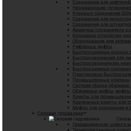
Соединения для нефтяной
Нержавеющие гигиеничес
Клеевые соединения GEK
Соединения для пескостр
Cоединения для штукатур
Арматура (соединители дл
Концевые устройства низ
Оборудование для заправ
Рифленые муфты
Быстросъемные водные 
Быстросоединения для л
Быстросоединителях низк
Быстросъемные соединени
Пластиковые быстросъе
Промышленные клапаны
Система сборки обжимов 
Обжимные муфты, муфты 
Хомуты для промышленн
Крепежные хомуты для тр
Муфты для соединения и 
Силовая гидравлика
Силов
Гидравлические шланги в
Термопластиковые шланг