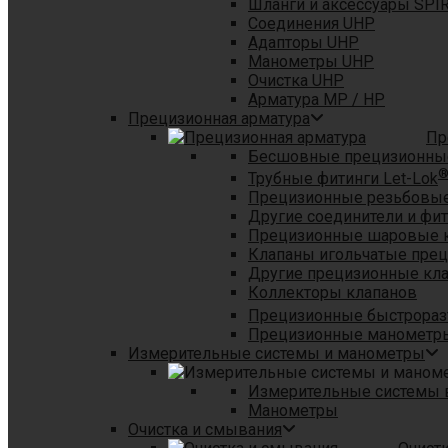
Шланги и аксессуары SPI
Соединения UHP
Адапторы UHP
Манометры UHP
Очистка UHP
Арматура MP / HP
Прецизионная арматура
Пр
Бесшовные прецизионны
Трубные фитинги Let-Lok
Прецизионные резьбовые
Другие соединители и фи
Прецизионные шаровые 
Клапаны игольчатые пре
Другие прецизионные кл
Коллекторы клапанов
Прецизионные быстрораз
Прецизионные манометры
Измерительные системы и манометры
Измерительные системы в
Манометры
Очистка и смывания