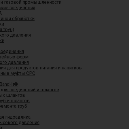
 и газовой промышленности
кие соединения
A
уйной обработки
ки
я труб)
кого давления
ки
соединения
итейных форм
ого давления
я для продуктов питания и напитков
мные муфты CPC
Band-It®
для соединений и шлангов
ых шлангов
уб и шлангов
ремонта труб
ая гидравлика
ысокого давления
и