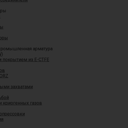
оры
ы
ры
торы
ромышленная арматура
W)
м покрытием из E-CTFE
ов
TORZ
ными захватами
ьбой
и криогенных газов
 опрессовки
ия