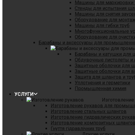
Машины для маркировки 
Стенды для испытания шл
Машины для снятия заусе
Оборудование для монтаж
Машины для гибки труб
Многофункциональные уст
Оборудование для очистки
Барабаны и аксессуары для промышленн
Барабаны и катушки для 
Обдувочные пистолеты и 
Защитные оболочки для 
Защитные оболочки для в
Защита для шлангов и тр
Уплотнения и герметики
Промышленная химия
УСЛУГИ
Изготовление
Изготовление рукавов для промыш
Изготовление стальных шлангов
Изготовление гидравлических рука
Изготовление композитных шланго
Гнуття гідравлічних труб
Другие услуги