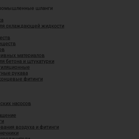
ромышленные шланги
ха
для охлаждающей жидкости
еств
еществ
ов
азивных материалов
я бетона и штукатурки
тиляционные
ные рукава
концевые фитинги
ских насосов
ащение
ги
вания воздуха и фитинги
нечники
 соединители