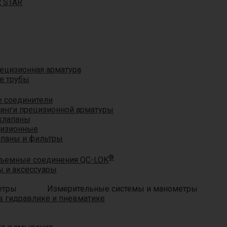
R STAR
ецизионная арматура
е трубы
®
 соединители
тинги прецизионной арматуры
клапаны
цизионные
апаны и фильтры
®
ъемные соединения QC-LOK
 и аксессуары
Измерительные системы и манометры
 гидравлике и пневматике