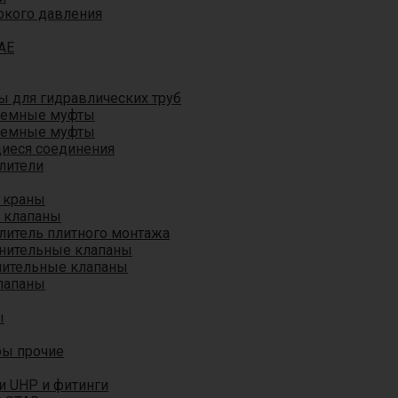
окого давления
AE
 для гидравлических труб
ъемные муфты
ъемные муфты
иеся соединения
лители
 краны
 клапаны
литель плитного монтажа
анительные клапаны
нительные клапаны
лапаны
ы
ры прочие
и UHP и фитинги