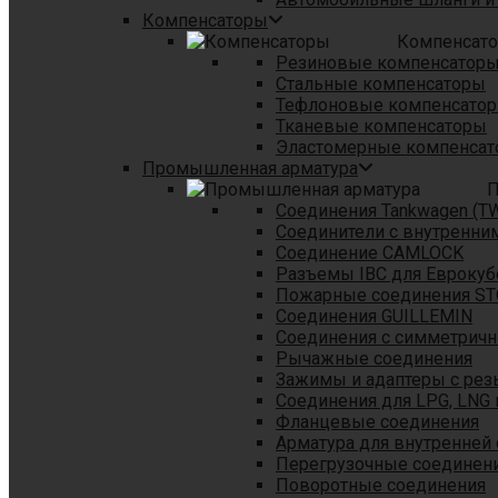
Компенсаторы
Компенсат
Резиновые компенсатор
Стальные компенсаторы
Тефлоновые компенсато
Тканевые компенсаторы
Эластомерные компенса
Промышленная арматура
П
Соединения Tankwagen (T
Соединители с внутренни
Соединение CAMLOCK
Разъемы IBC для Еврокуб
Пожарные соединения S
Соединения GUILLEMIN
Соединения с симметрич
Рычажные соединения
Зажимы и адаптеры с рез
Соединения для LPG, LNG 
Фланцевые соединения
Арматура для внутренней
Перегрузочные соединен
Поворотные соединения