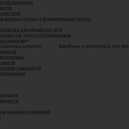
трубопроводов
ангов
нцев труб
а врезных колец и формирования конуса
ройства для обработки труб
 шлангов, труб и трубопроводов
ых шлангов
Барабаны и аксессуары для п
шлангов
аксессуары
шлангов
ысоких температур
убопроводов
 рукавов
ленности
вов высокого давления
в