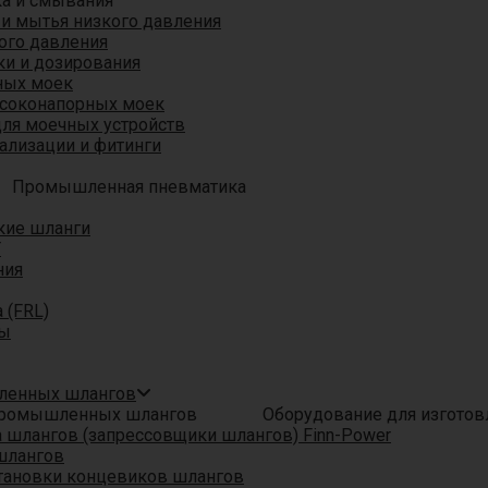
ка и смывания
 и мытья низкого давления
ого давления
ки и дозирования
ных моек
ысоконапорных моек
для моечных устройств
ализации и фитинги
Промышленная пневматика
кие шланги
T
ния
 (FRL)
ры
шленных шлангов
Оборудование для изгото
шлангов (запрессовщики шлангов) Finn-Power
шлангов
тановки концевиков шлангов