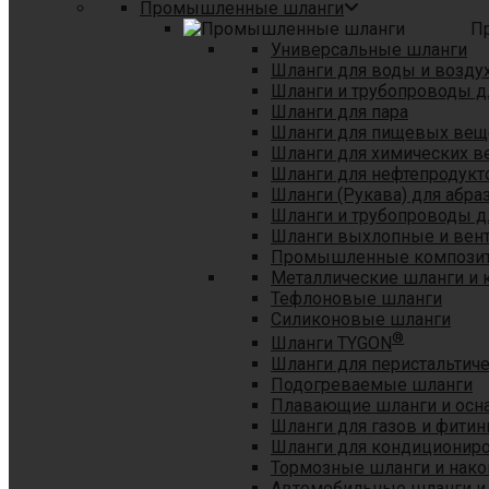
Промышленные шланги
П
Универсальные шланги
Шланги для воды и возду
Шланги и трубопроводы 
Шланги для пара
Шланги для пищевых вещ
Шланги для химических в
Шланги для нефтепродукт
Шланги (Рукава) для абр
Шланги и трубопроводы дл
Шланги выхлопные и вен
Промышленные композит
Металлические шланги и 
Тефлоновые шланги
Силиконовые шланги
®
Шланги TYGON
Шланги для перистальтиче
Подогреваемые шланги
Плавающие шланги и осн
Шланги для газов и фитин
Шланги для кондициониро
Тормозные шланги и нако
Автомобильные шланги и