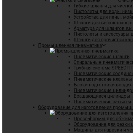
Очист
Гибкие шланги для чистки
Пистолеты для воды низк
Устройства для пены, мой
Шланги для высоконапор
Арматура для шлангов в
Пистолеты и аксессуары 
Шланги для прочистки кан
Промышленная пневматика
Пневматические шланги
Спиральные пневматичес
Tрубная система SPEEDFI
Пневматические соедине
Пневматические клапаны
Блоки подготовки воздуха
Пневматические цилинд
Вращающиеся цилиндры
Пневматические захваты
Оборудование для изготовления промы
Пресс-формы для обжима 
Оборудование для резки 
Машины для нарезки и ус