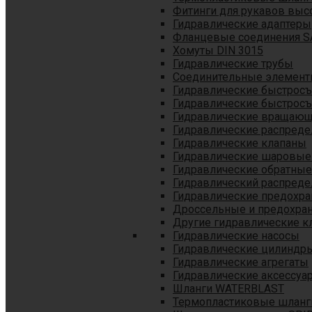
Фитинги для рукавов выс
Гидравлические адаптеры
Фланцевые соединения S
Хомуты DIN 3015
Гидравлические трубы
Соединительные элементы
Гидравлические быстрос
Гидравлические быстрос
Гидравлические вращающ
Гидравлические распреде
Гидравлические клапаны
Гидравлические шаровые
Гидравлические обратные
Гидравлический распреде
Гидравлические предохр
Дроссельные и предохра
Другие гидравлические к
Гидравлические насосы
Гидравлические цилиндр
Гидравлические агрегаты
Гидравлические аксессуа
Шланги WATERBLAST
Термопластиковые шланг