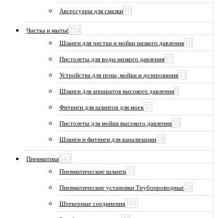
10
Аксессуары для смазки
224
Чистка и мытьё
10
Шланги для чистки и мойки низкого давления
67
Пистолеты для воды низкого давления
33
Устройства для пены, мойки и дозирования
8
Шланги для аппаратов высокого давления
37
Фитинги для шлангов для моек
59
Пистолеты для мойки высокого давления
10
Шланги и фитинги для канализации
543
Пневматика
35
Пневматические шланги
26
Пневматические установки Трубопроводные
101
Штекерные соединения