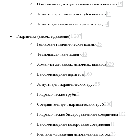
19
Обжимные втулки для наконечников и шлангов
11
Хомуты и крепления для труб и шлангов
4
Хомуты для соединения и ремонта труб
1 287
Гидравлика (высокое давление)
36
Резиновые гидравлические шланги
48
Термопластичные шланги
339
Арматура для высоконапорных шлангов
160
Высоконапорные адаптеры
55
Хомуты для гидравлических труб
2
Гидравлические трубы
288
Соединители для гидравлических труб
162
Гидравлические быстроразъемные соединения
11
Высоконапорные поворотные соединения
33
Клапаны управления направлением потока