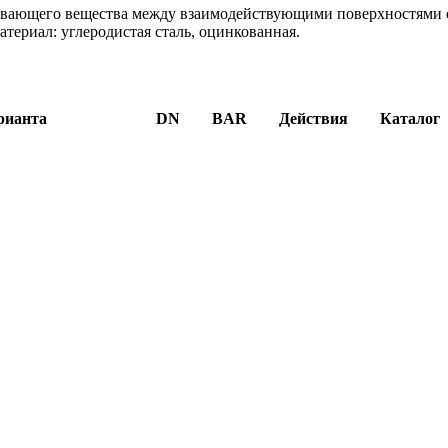
зывающего вещества между взаимодействующими поверхностями 
териал: углеродистая сталь, оцинкованная.
рианта
DN
BAR
Действия
Каталог