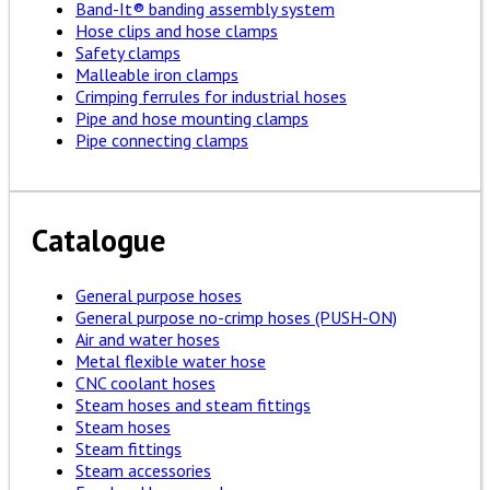
Band-It® banding assembly system
Hose clips and hose clamps
Safety clamps
Malleable iron clamps
Crimping ferrules for industrial hoses
Pipe and hose mounting clamps
Pipe connecting clamps
Catalogue
General purpose hoses
General purpose no-crimp hoses (PUSH-ON)
Air and water hoses
Metal flexible water hose
CNC coolant hoses
Steam hoses and steam fittings
Steam hoses
Steam fittings
Steam accessories