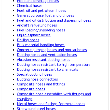
Food and beverage hoses
Chemical hoses
Fuel, oil and petroleum hoses
General purpose fuel and oil hoses
Fuel and oil distribution and dispensing hoses
Aircraft refuelling hoses
Fuel loading/unloading hoses
Liquid asphalt hoses
Drilling hoses
Bulk material handling hoses
Concrete pumping hoses and mortar hoses
Ducting hoses and ventilation hoses
Abrasion resistant ducting hoses
Ducting hoses resistant to high temperature
Ducting hoses resistant to chemicals
Special ducting hoses
Ducting hose connectors
Composite hoses and fittings
Composite hoses
Composite hose assemblies with fittings and
couplings
Metal hoses and fittings for metal hoses
Stripwound steel hoses