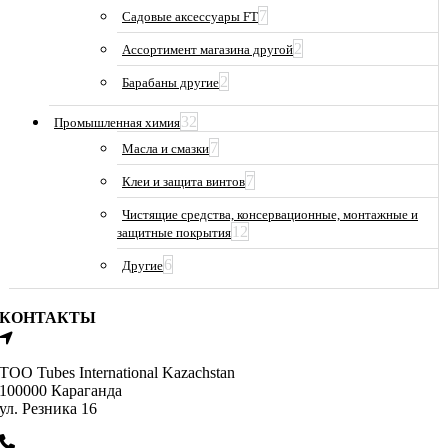
7
Садовые аксессуары FT
2
Ассортимент магазина другой
2
Барабаны другие
32
Промышленная химия
7
Масла и смазки
7
Клеи и защита винтов
Чистящие средства, консервационные, монтажные и
12
защитные покрытия
6
Другие
КОНТАКТЫ
ТОО Tubes International Kazachstan
100000 Караганда
ул. Резника 16