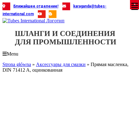
Skip
X
X
X
X
X
X
X
X
X
X
X
X
X
X
X
X
X
X
X
Ближайшее отделение!
karaganda@tubes-
to
international.com
content
ШЛАНГИ И СОЕДИНЕНИЯ
ДЛЯ ПРОМЫШЛЕННОСТИ
Menu
Strona główna
»
Аксессуары для смазки
»
Прямая масленка,
DIN 71412 A, оцинкованная