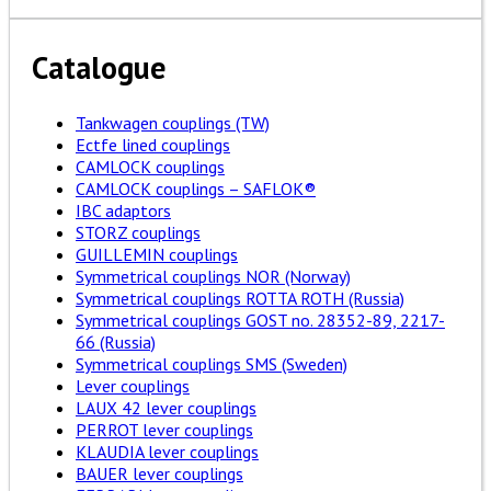
Catalogue
Tankwagen couplings (TW)
Ectfe lined couplings
CAMLOCK couplings
CAMLOCK couplings – SAFLOK®
IBC adaptors
STORZ couplings
GUILLEMIN couplings
Symmetrical couplings NOR (Norway)
Symmetrical couplings ROTTA ROTH (Russia)
Symmetrical couplings GOST no. 28352-89, 2217-
66 (Russia)
Symmetrical couplings SMS (Sweden)
Lever couplings
LAUX 42 lever couplings
PERROT lever couplings
KLAUDIA lever couplings
BAUER lever couplings