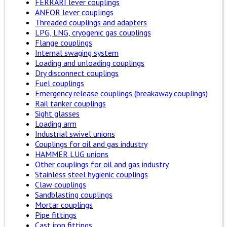
FERRARI lever couplings
ANFOR lever couplings
Threaded couplings and adapters
LPG, LNG, cryogenic gas couplings
Flange couplings
Internal swaging system
Loading and unloading couplings
Dry disconnect couplings
Fuel couplings
Emergency release couplings (breakaway couplings)
Rail tanker couplings
Sight glasses
Loading arm
Industrial swivel unions
Couplings for oil and gas industry
HAMMER LUG unions
Other couplings for oil and gas industry
Stainless steel hygienic couplings
Claw couplings
Sandblasting couplings
Mortar couplings
Pipe fittings
Cast iron fittings