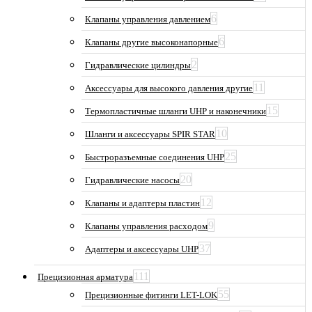
6
Клапаны управления давлением
6
Клапаны другие высоконапорные
2
Гидравлические цилиндры
11
Аксессуары для высокого давления другие
15
Термопластичные шланги UHP и наконечники
10
Шланги и аксессуары SPIR STAR
25
Быстроразъемные соединения UHP
20
Гидравлические насосы
12
Клапаны и адаптеры пластин
9
Клапаны управления расходом
37
Адаптеры и аксессуары UHP
111
Прецизионная арматура
55
Прецизионные фитинги LET-LOK