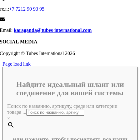
тел.:
+7 7212 90 93 95
Email:
karaganda@tubes-international.com
SOCIAL MEDIA
Copyright © Tubes International
2026
Page load link
Найдите идеальный шланг или
соединение для вашей системы
Поиск по названию, артикулу, среде или категории
товара ...
×
или нажмите, чтобы посмотреть все наши