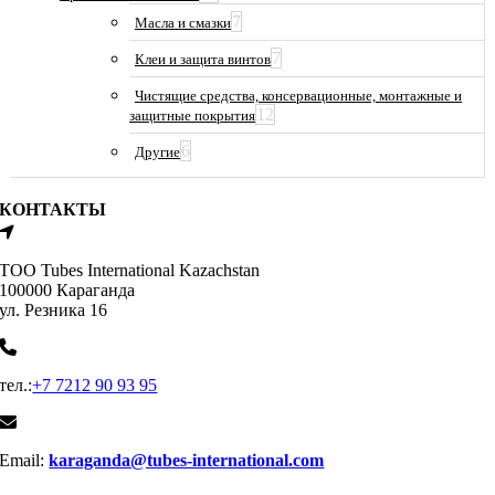
7
Масла и смазки
7
Клеи и защита винтов
Чистящие средства, консервационные, монтажные и
12
защитные покрытия
6
Другие
КОНТАКТЫ
ТОО Tubes International Kazachstan
100000 Караганда
ул. Резника 16
тел.:
+7 7212 90 93 95
Email:
karaganda@tubes-international.com