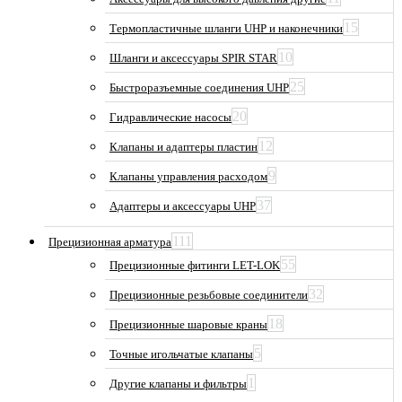
15
Термопластичные шланги UHP и наконечники
10
Шланги и аксессуары SPIR STAR
25
Быстроразъемные соединения UHP
20
Гидравлические насосы
12
Клапаны и адаптеры пластин
9
Клапаны управления расходом
37
Адаптеры и аксессуары UHP
111
Прецизионная арматура
55
Прецизионные фитинги LET-LOK
32
Прецизионные резьбовые соединители
18
Прецизионные шаровые краны
5
Точные игольчатые клапаны
1
Другие клапаны и фильтры