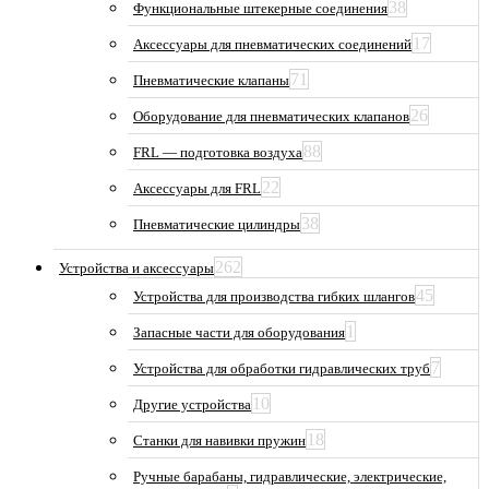
38
Функциональные штекерные соединения
17
Аксессуары для пневматических соединений
71
Пневматические клапаны
26
Оборудование для пневматических клапанов
88
FRL — подготовка воздуха
22
Аксессуары для FRL
38
Пневматические цилиндры
262
Устройства и аксессуары
45
Устройства для производства гибких шлангов
1
Запасные части для оборудования
7
Устройства для обработки гидравлических труб
10
Другие устройства
18
Станки для навивки пружин
Ручные барабаны, гидравлические, электрические,