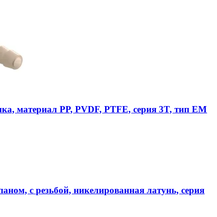
ика, материал PP, PVDF, PTFE, серия 3T, тип EM
аном, с резьбой, никелированная латунь, серия