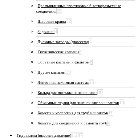
Промышленные пластиковые быстроразъемные
65
соединения
32
Шаровые краны
4
Задвижки
4
Дисковые затворы (дроссели)
1
Гигиенические клапаны
8
Обратные клапаны и фильтры
10
Другие клапаны
26
Ленточная зажимная система
40
Кольца для монтажа наконечников
19
Обжимные втулки для наконечников и шлангов
11
Хомуты и крепления для труб и шлангов
4
Хомуты для соединения и ремонта труб
1 287
Гидравлика (высокое давление)