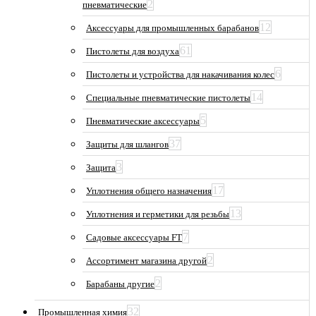
2
пневматические
12
Аксессуары для промышленных барабанов
61
Пистолеты для воздуха
6
Пистолеты и устройства для накачивания колес
14
Специальные пневматические пистолеты
5
Пневматические аксессуары
37
Защиты для шлангов
3
Защита
17
Уплотнения общего назначения
13
Уплотнения и герметики для резьбы
7
Садовые аксессуары FT
2
Ассортимент магазина другой
2
Барабаны другие
32
Промышленная химия