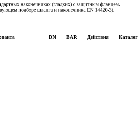
ндартных наконечниках (гладких) с защитным фланцем.
ствующем подборе шланга и наконечника EN 14420-3).
рианта
DN
BAR
Действия
Каталог