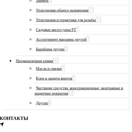
3
Защита
17
Уплотнения общего назначения
13
Уплотнения и герметики для резьбы
7
Садовые аксессуары FT
2
Ассортимент магазина другой
2
Барабаны другие
32
Промышленная химия
7
Масла и смазки
7
Клеи и защита винтов
Чистящие средства, консервационные, монтажные и
12
защитные покрытия
6
Другие
КОНТАКТЫ