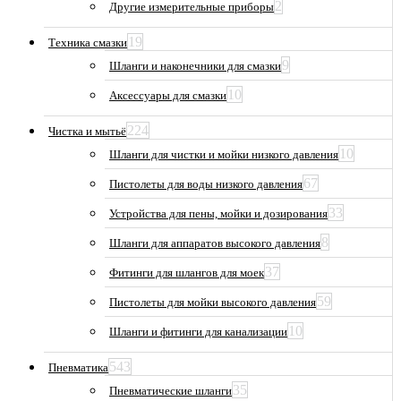
2
Другие измерительные приборы
19
Техника смазки
9
Шланги и наконечники для смазки
10
Аксессуары для смазки
224
Чистка и мытьё
10
Шланги для чистки и мойки низкого давления
67
Пистолеты для воды низкого давления
33
Устройства для пены, мойки и дозирования
8
Шланги для аппаратов высокого давления
37
Фитинги для шлангов для моек
59
Пистолеты для мойки высокого давления
10
Шланги и фитинги для канализации
543
Пневматика
35
Пневматические шланги