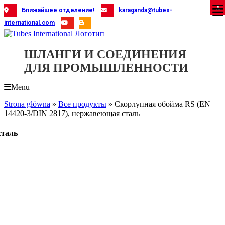
Skip
X
X
X
X
X
X
X
X
X
X
X
X
X
X
X
X
X
X
X
Ближайшее отделение!
karaganda@tubes-
to
international.com
content
ШЛАНГИ И СОЕДИНЕНИЯ
ДЛЯ ПРОМЫШЛЕННОСТИ
Menu
Strona główna
»
Все продукты
»
Скорлупная обойма RS (EN
14420-3/DIN 2817), нержавеющая сталь
сталь