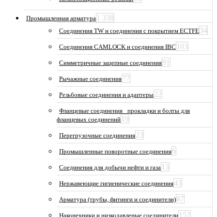
1 338
Промышленная арматура
34
Соединения TW и соединения с покрытием ECTFE
103
Соединения CAMLOCK и соединения IBC
91
Симметричные зацепные соединения
77
Рычажные соединения
22
Резьбовые соединения и адаптеры
Фланцевые соединения_ прокладки и болты для
19
фланцевых соединений
23
Перегрузочные соединения
6
Промышленные поворотные соединения
13
Соединения для добычи нефти и газа
43
Нержавеющие гигиенические соединения
87
Арматура (трубы, фитинги и соединители)
152
Наконечники и низкодавленые соединители