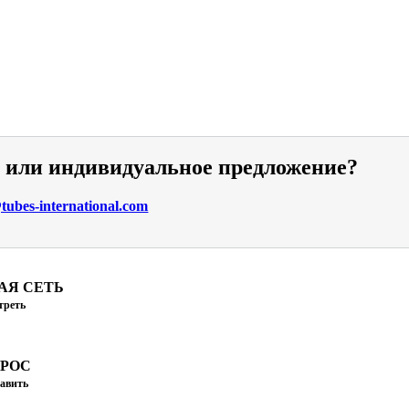
и или индивидуальное предложение?
ubes-international.com
АЯ СЕТЬ
треть
ПРОС
авить