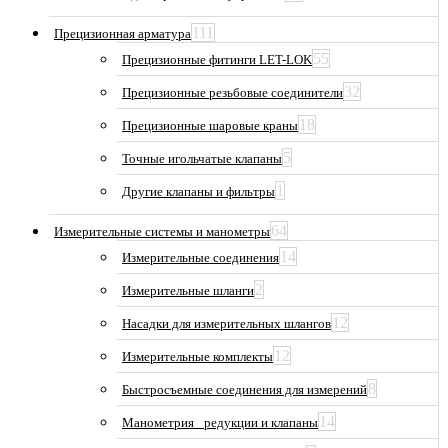
111
Прецизионная арматура
55
Прецизионные фитинги LET-LOK
32
Прецизионные резьбовые соединители
18
Прецизионные шаровые краны
5
Точные игольчатые клапаны
1
Другие клапаны и фильтры
64
Измерительные системы и манометры
14
Измерительные соединения
2
Измерительные шланги
12
Насадки для измерительных шлангов
12
Измерительные комплекты
8
Быстросъемные соединения для измерений
14
Манометрия_ редукции и клапаны