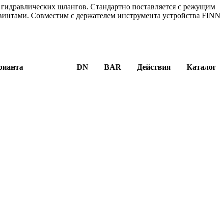
ы гидравлических шлангов. Стандартно поставляется с режущим
винтами. Совместим с держателем инструмента устройства FIN
рианта
DN
BAR
Действия
Каталог