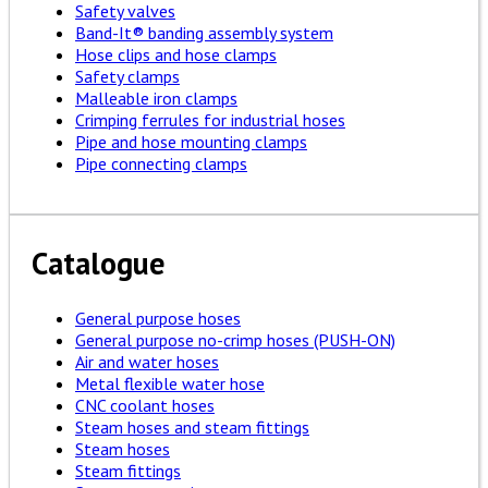
Safety valves
Band-It® banding assembly system
Hose clips and hose clamps
Safety clamps
Malleable iron clamps
Crimping ferrules for industrial hoses
Pipe and hose mounting clamps
Pipe connecting clamps
Catalogue
General purpose hoses
General purpose no-crimp hoses (PUSH-ON)
Air and water hoses
Metal flexible water hose
CNC coolant hoses
Steam hoses and steam fittings
Steam hoses
Steam fittings