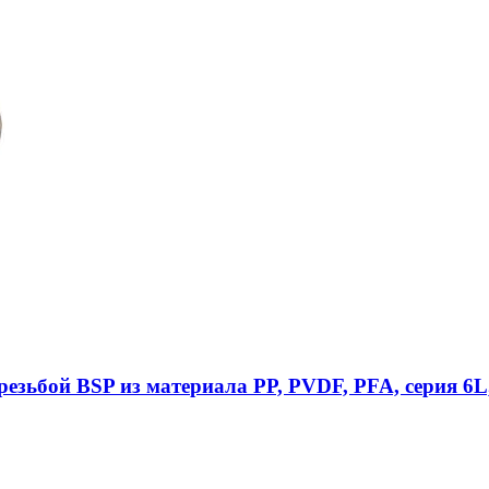
езьбой BSP из материала PP, PVDF, PFA, серия 6L