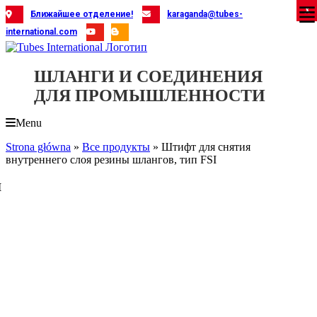
Skip
X
X
X
X
X
X
X
X
X
X
X
X
X
X
X
X
X
X
X
Ближайшее отделение!
karaganda@tubes-
to
international.com
content
ШЛАНГИ И СОЕДИНЕНИЯ
ДЛЯ ПРОМЫШЛЕННОСТИ
Menu
Strona główna
»
Все продукты
»
Штифт для снятия
внутреннего слоя резины шлангов, тип FSI
I