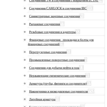
34
Соединения TW и соединения с покрытием ECTFE
103
Соединения CAMLOCK и соединения IBC
91
Симметричные зацепные соединения
77
Рычажные соединения
22
Резьбовые соединения и адаптеры
Фланцевые соединения_ прокладки и болты для
19
фланцевых соединений
23
Перегрузочные соединения
6
Промышленные поворотные соединения
13
Соединения для добычи нефти и газа
43
Нержавеющие гигиенические соединения
87
Арматура (трубы, фитинги и соединители)
152
Наконечники и низкодавленые соединители
10
Литейная арматура
85