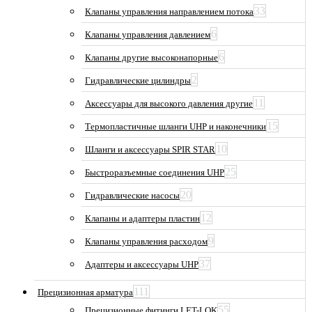
33
Клапаны управления направлением потока
6
Клапаны управления давлением
6
Клапаны другие высоконапорные
2
Гидравлические цилиндры
11
Аксессуары для высокого давления другие
15
Термопластичные шланги UHP и наконечники
10
Шланги и аксессуары SPIR STAR
25
Быстроразъемные соединения UHP
20
Гидравлические насосы
12
Клапаны и адаптеры пластин
9
Клапаны управления расходом
37
Адаптеры и аксессуары UHP
111
Прецизионная арматура
55
Прецизионные фитинги LET-LOK