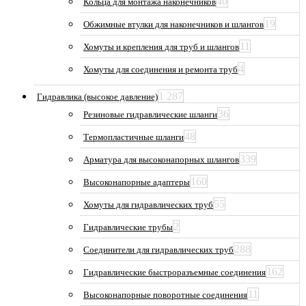
40
Кольца для монтажа наконечников
19
Обжимные втулки для наконечников и шлангов
11
Хомуты и крепления для труб и шлангов
4
Хомуты для соединения и ремонта труб
1 287
Гидравлика (высокое давление)
36
Резиновые гидравлические шланги
48
Термопластичные шланги
339
Арматура для высоконапорных шлангов
160
Высоконапорные адаптеры
55
Хомуты для гидравлических труб
2
Гидравлические трубы
288
Соединители для гидравлических труб
162
Гидравлические быстроразъемные соединения
11
Высоконапорные поворотные соединения