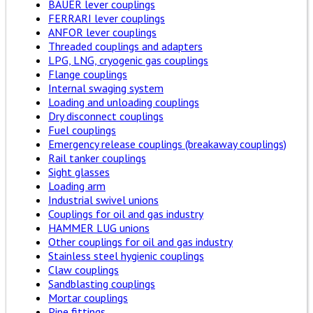
BAUER lever couplings
FERRARI lever couplings
ANFOR lever couplings
Threaded couplings and adapters
LPG, LNG, cryogenic gas couplings
Flange couplings
Internal swaging system
Loading and unloading couplings
Dry disconnect couplings
Fuel couplings
Emergency release couplings (breakaway couplings)
Rail tanker couplings
Sight glasses
Loading arm
Industrial swivel unions
Couplings for oil and gas industry
HAMMER LUG unions
Other couplings for oil and gas industry
Stainless steel hygienic couplings
Claw couplings
Sandblasting couplings
Mortar couplings
Pipe fittings