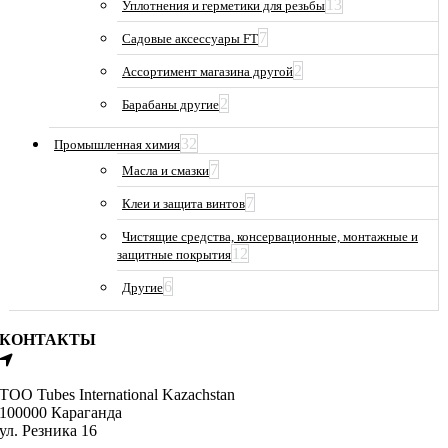
13
Уплотнения и герметики для резьбы
7
Садовые аксессуары FT
2
Ассортимент магазина другой
2
Барабаны другие
32
Промышленная химия
7
Масла и смазки
7
Клеи и защита винтов
Чистящие средства, консервационные, монтажные и
12
защитные покрытия
6
Другие
КОНТАКТЫ
ТОО Tubes International Kazachstan
100000 Караганда
ул. Резника 16