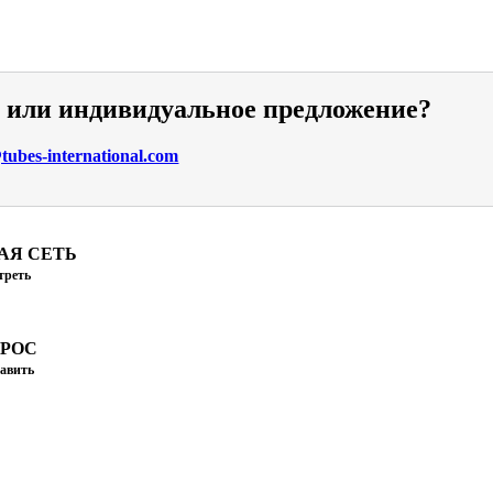
и или индивидуальное предложение?
ubes-international.com
АЯ СЕТЬ
треть
ПРОС
авить