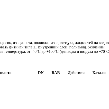
расок, изоцианата, полиола, газов, воздуха, жидкостей на водн
овать фитинги типа Z. Внутренний слой: полиамид. Усиление:
 температура: от -40°C до +100°C (для воды и воздуха до +70°C
рианта
DN
BAR
Действия
Каталог