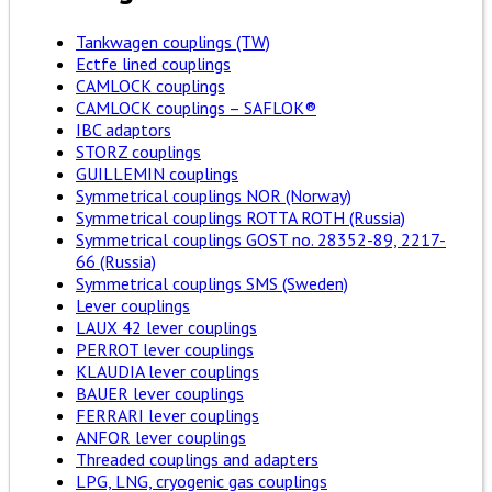
Tankwagen couplings (TW)
Ectfe lined couplings
CAMLOCK couplings
CAMLOCK couplings – SAFLOK®
IBC adaptors
STORZ couplings
GUILLEMIN couplings
Symmetrical couplings NOR (Norway)
Symmetrical couplings ROTTA ROTH (Russia)
Symmetrical couplings GOST no. 28352-89, 2217-
66 (Russia)
Symmetrical couplings SMS (Sweden)
Lever couplings
LAUX 42 lever couplings
PERROT lever couplings
KLAUDIA lever couplings
BAUER lever couplings
FERRARI lever couplings
ANFOR lever couplings
Threaded couplings and adapters
LPG, LNG, cryogenic gas couplings