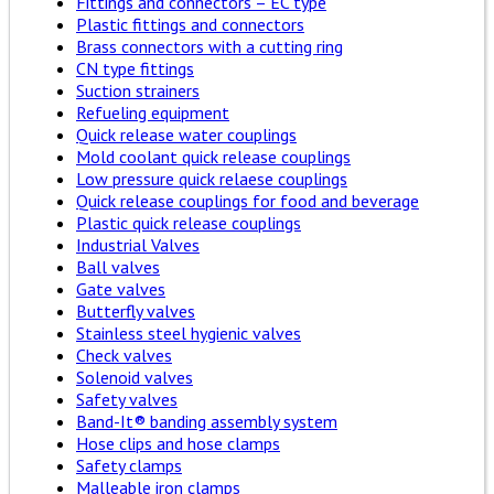
Fittings and connectors – EC type
Plastic fittings and connectors
Brass connectors with a cutting ring
CN type fittings
Suction strainers
Refueling equipment
Quick release water couplings
Mold coolant quick release couplings
Low pressure quick relaese couplings
Quick release couplings for food and beverage
Plastic quick release couplings
Industrial Valves
Ball valves
Gate valves
Butterfly valves
Stainless steel hygienic valves
Check valves
Solenoid valves
Safety valves
Band-It® banding assembly system
Hose clips and hose clamps
Safety clamps
Malleable iron clamps