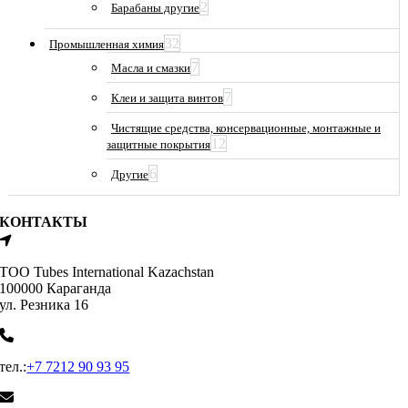
2
Барабаны другие
32
Промышленная химия
7
Масла и смазки
7
Клеи и защита винтов
Чистящие средства, консервационные, монтажные и
12
защитные покрытия
6
Другие
КОНТАКТЫ
ТОО Tubes International Kazachstan
100000 Караганда
ул. Резника 16
тел.:
+7 7212 90 93 95