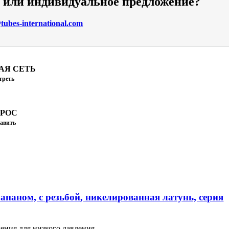
и или индивидуальное предложение?
ubes-international.com
АЯ СЕТЬ
треть
ПРОС
авить
апаном, с резьбой, никелированная латунь, серия
ения для низкого давления