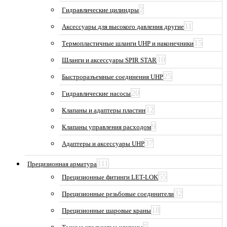
2
Гидравлические цилиндры
11
Аксессуары для высокого давления другие
15
Термопластичные шланги UHP и наконечники
10
Шланги и аксессуары SPIR STAR
25
Быстроразъемные соединения UHP
20
Гидравлические насосы
12
Клапаны и адаптеры пластин
9
Клапаны управления расходом
37
Адаптеры и аксессуары UHP
111
Прецизионная арматура
55
Прецизионные фитинги LET-LOK
32
Прецизионные резьбовые соединители
18
Прецизионные шаровые краны
5