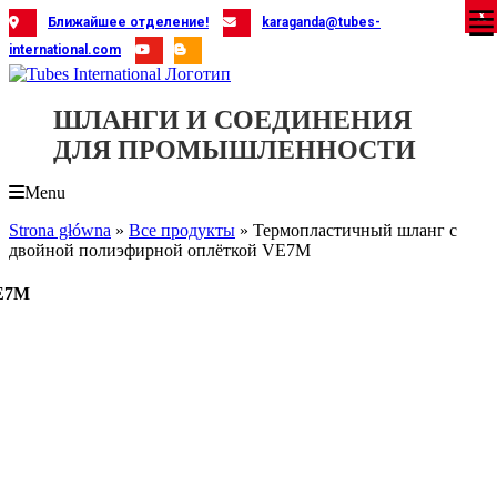
Skip
X
X
X
X
X
X
X
X
X
X
X
X
X
X
X
X
X
X
X
Ближайшее отделение!
karaganda@tubes-
to
international.com
content
ШЛАНГИ И СОЕДИНЕНИЯ
ДЛЯ ПРОМЫШЛЕННОСТИ
Menu
Strona główna
»
Все продукты
»
Термопластичный шланг с
двойной полиэфирной оплёткой VE7M
VE7M