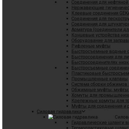
Соединения для нефтяной
Нержавеющие гигиеничес
Клеевые соединения GEK
Соединения для пескостр
Cоединения для штукатур
Арматура (соединители дл
Концевые устройства низ
Оборудование для заправ
Рифленые муфты
Быстросъемные водные 
Быстросоединения для л
Быстросоединителях низк
Быстросъемные соединени
Пластиковые быстросъе
Промышленные клапаны
Система сборки обжимов 
Обжимные муфты, муфты 
Хомуты для промышленн
Крепежные хомуты для тр
Муфты для соединения и 
Силовая гидравлика
Силов
Гидравлические шланги в
Термопластиковые шланг