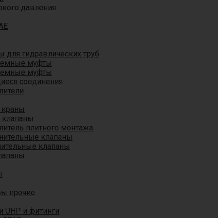
окого давления
AE
 для гидравлических труб
ъемные муфты
ъемные муфты
иеся соединения
лители
 краны
 клапаны
литель плитного монтажа
анительные клапаны
нительные клапаны
лапаны
ы
ры прочие
и UHP и фитинги