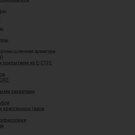
оры
ы
ры
торы
ромышленная арматура
W)
м покрытием из E-CTFE
ов
TORZ
ными захватами
ьбой
и криогенных газов
 опрессовки
ия