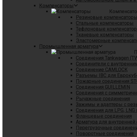
Компенсаторы
Компенсат
Резиновые компенсатор
Стальные компенсаторы
Тефлоновые компенсато
Тканевые компенсаторы
Эластомерные компенса
Промышленная арматура
П
Соединения Tankwagen (T
Соединители с внутренни
Соединение CAMLOCK
Разъемы IBC для Еврокуб
Пожарные соединения S
Соединения GUILLEMIN
Соединения с симметрич
Рычажные соединения
Зажимы и адаптеры с рез
Соединения для LPG, LNG 
Фланцевые соединения
Арматура для внутренней
Перегрузочные соединен
Поворотные соединения