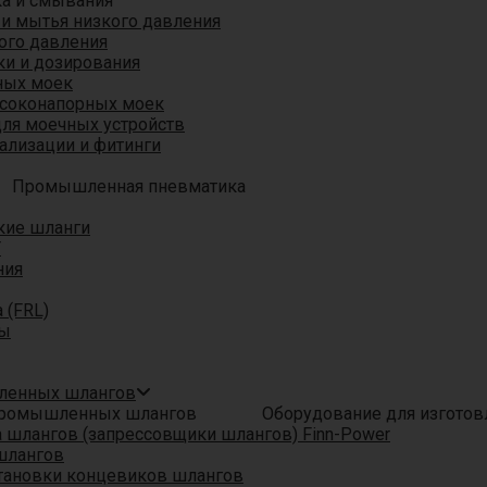
ка и смывания
 и мытья низкого давления
ого давления
ки и дозирования
ных моек
ысоконапорных моек
для моечных устройств
ализации и фитинги
Промышленная пневматика
кие шланги
T
ния
 (FRL)
ры
шленных шлангов
Оборудование для изгото
шлангов (запрессовщики шлангов) Finn-Power
шлангов
тановки концевиков шлангов