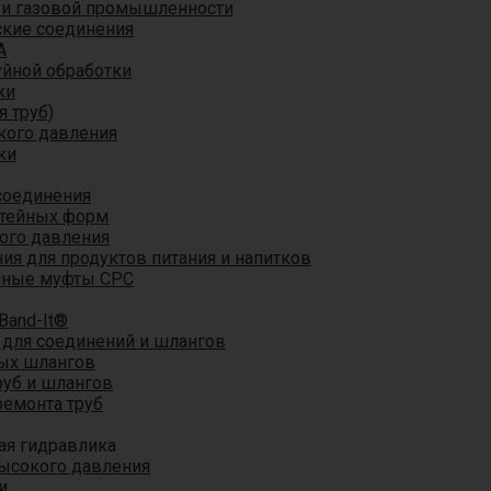
 и газовой промышленности
кие соединения
A
уйной обработки
ки
я труб)
кого давления
ки
соединения
итейных форм
ого давления
я для продуктов питания и напитков
мные муфты CPC
Band-It®
для соединений и шлангов
ых шлангов
уб и шлангов
ремонта труб
ая гидравлика
ысокого давления
и