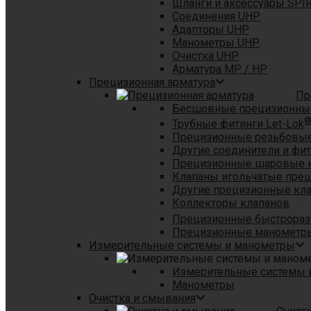
Шланги и аксессуары SPI
Соединения UHP
Адапторы UHP
Манометры UHP
Очистка UHP
Арматура MP / HP
Прецизионная арматура
Пр
Бесшовные прецизионны
Трубные фитинги Let-Lok
Прецизионные резьбовые
Другие соединители и фи
Прецизионные шаровые 
Клапаны игольчатые пре
Другие прецизионные кл
Коллекторы клапанов
Прецизионные быстрораз
Прецизионные манометры
Измерительные системы и манометры
Измерительные системы в
Манометры
Очистка и смывания