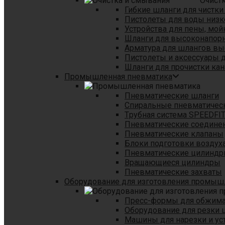
Очист
Гибкие шланги для чистки
Пистолеты для воды низк
Устройства для пены, мой
Шланги для высоконапор
Арматура для шлангов в
Пистолеты и аксессуары 
Шланги для прочистки кан
Промышленная пневматика
Пневматические шланги
Спиральные пневматичес
Tрубная система SPEEDFI
Пневматические соедине
Пневматические клапаны
Блоки подготовки воздуха
Пневматические цилинд
Вращающиеся цилиндры
Пневматические захваты
Оборудование для изготовления промы
Пресс-формы для обжима 
Оборудование для резки 
Машины для нарезки и ус