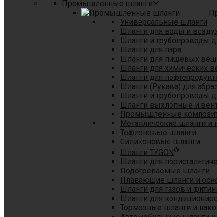
Промышленные шланги
П
Универсальные шланги
Шланги для воды и возду
Шланги и трубопроводы 
Шланги для пара
Шланги для пищевых вещ
Шланги для химических в
Шланги для нефтепродукт
Шланги (Рукава) для абр
Шланги и трубопроводы дл
Шланги выхлопные и вен
Промышленные композит
Металлические шланги и 
Тефлоновые шланги
Силиконовые шланги
®
Шланги TYGON
Шланги для перистальтиче
Подогреваемые шланги
Плавающие шланги и осн
Шланги для газов и фитин
Шланги для кондициониро
Тормозные шланги и нако
Автомобильные шланги и