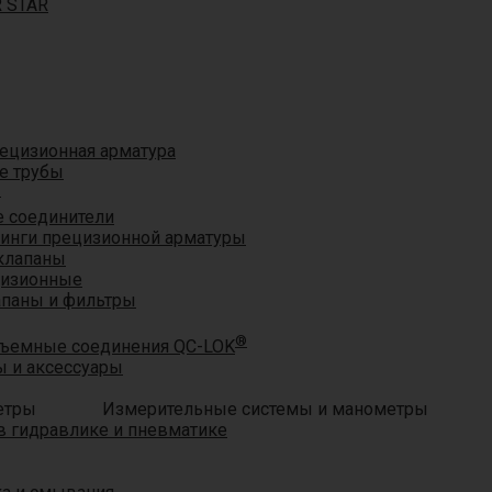
R STAR
ецизионная арматура
е трубы
®
 соединители
тинги прецизионной арматуры
клапаны
цизионные
апаны и фильтры
®
ъемные соединения QC-LOK
 и аксессуары
Измерительные системы и манометры
 гидравлике и пневматике