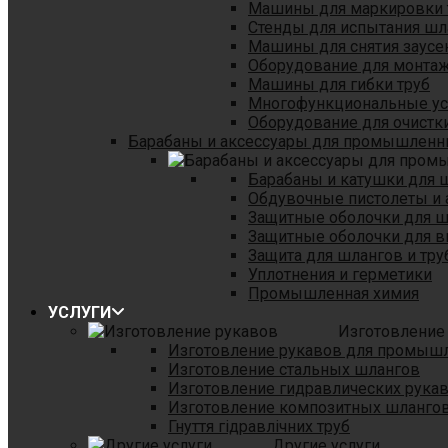
Машины для маркировки 
Стенды для испытания шл
Машины для снятия заусе
Оборудование для монтаж
Машины для гибки труб
Многофункциональные уст
Оборудование для очистки
Барабаны и аксессуары для промышленн
Барабаны и катушки для 
Обдувочные пистолеты и 
Защитные оболочки для 
Защитные оболочки для в
Защита для шлангов и тр
Уплотнения и герметики
Промышленная химия
УСЛУГИ
Изготовление
Изготовление рукавов для промыш
Изготовление стальных шлангов
Изготовление гидравлических рука
Изготовление композитных шланго
Гнуття гідравлічних труб
Другие услуги