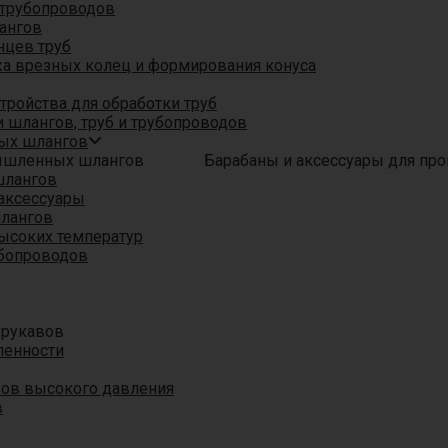
трубопроводов
ангов
нцев труб
а врезных колец и формирования конуса
ройства для обработки труб
 шлангов, труб и трубопроводов
ых шлангов
Барабаны и аксессуары для п
шлангов
аксессуары
шлангов
ысоких температур
убопроводов
 рукавов
ленности
вов высокого давления
в