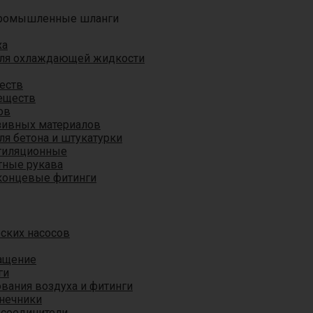
ромышленные шланги
ха
для охлаждающей жидкости
еств
еществ
ов
азивных материалов
я бетона и штукатурки
тиляционные
ные рукава
концевые фитинги
ских насосов
ащение
ги
вания воздуха и фитинги
нечники
 соединители