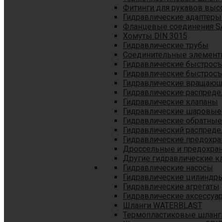
Фитинги для рукавов выс
Гидравлические адаптеры
Фланцевые соединения S
Хомуты DIN 3015
Гидравлические трубы
Соединительные элементы
Гидравлические быстрос
Гидравлические быстрос
Гидравлические вращающ
Гидравлические распреде
Гидравлические клапаны
Гидравлические шаровые
Гидравлические обратные
Гидравлический распреде
Гидравлические предохр
Дроссельные и предохра
Другие гидравлические к
Гидравлические насосы
Гидравлические цилиндр
Гидравлические агрегаты
Гидравлические аксессуа
Шланги WATERBLAST
Термопластиковые шланг