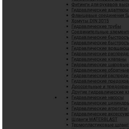
Фитинги для рукавов выс
Гидравлические адаптеры
Фланцевые соединения S
Хомуты DIN 3015
Гидравлические трубы
Соединительные элементы
Гидравлические быстрос
Гидравлические быстрос
Гидравлические вращающ
Гидравлические распреде
Гидравлические клапаны
Гидравлические шаровые
Гидравлические обратные
Гидравлический распреде
Гидравлические предохр
Дроссельные и предохра
Другие гидравлические к
Гидравлические насосы
Гидравлические цилиндр
Гидравлические агрегаты
Гидравлические аксессуа
Шланги WATERBLAST
Термопластиковые шланг