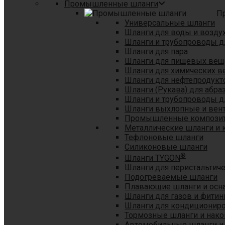
Промышленные шланги
П
Универсальные шланги
Шланги для воды и возду
Шланги и трубопроводы 
Шланги для пара
Шланги для пищевых вещ
Шланги для химических в
Шланги для нефтепродукт
Шланги (Рукава) для абр
Шланги и трубопроводы дл
Шланги выхлопные и вен
Промышленные композит
Металлические шланги и 
Тефлоновые шланги
Силиконовые шланги
®
Шланги TYGON
Шланги для перистальтиче
Подогреваемые шланги
Плавающие шланги и осн
Шланги для газов и фитин
Шланги для кондициониро
Тормозные шланги и нако
Автомобильные шланги и