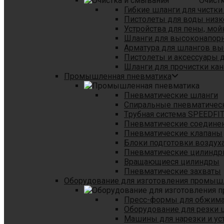
Очист
Гибкие шланги для чистки
Пистолеты для воды низк
Устройства для пены, мой
Шланги для высоконапор
Арматура для шлангов в
Пистолеты и аксессуары 
Шланги для прочистки кан
Промышленная пневматика
Пневматические шланги
Спиральные пневматичес
Tрубная система SPEEDFI
Пневматические соедине
Пневматические клапаны
Блоки подготовки воздуха
Пневматические цилинд
Вращающиеся цилиндры
Пневматические захваты
Оборудование для изготовления промы
Пресс-формы для обжима 
Оборудование для резки 
Машины для нарезки и ус