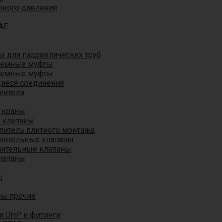
окого давления
AE
 для гидравлических труб
ъемные муфты
ъемные муфты
иеся соединения
лители
 краны
 клапаны
литель плитного монтажа
анительные клапаны
нительные клапаны
лапаны
ы
ры прочие
и UHP и фитинги