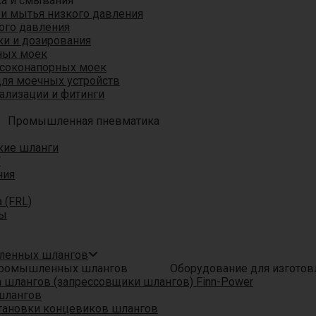
ка и смывания
 и мытья низкого давления
ого давления
ки и дозирования
ных моек
ысоконапорных моек
для моечных устройств
ализации и фитинги
Промышленная пневматика
кие шланги
T
ния
 (FRL)
ры
шленных шлангов
Оборудование для изгото
шлангов (запрессовщики шлангов) Finn-Power
шлангов
тановки концевиков шлангов