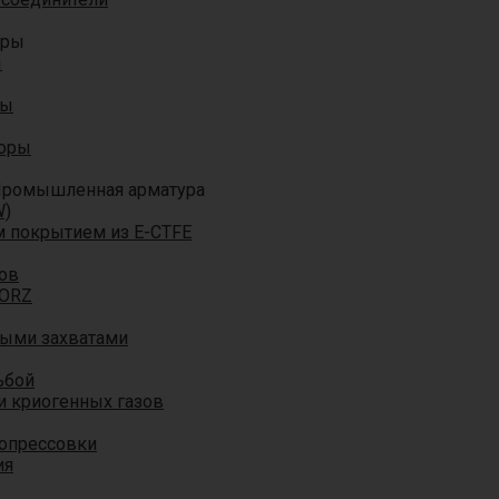
оры
ы
ры
торы
ромышленная арматура
W)
м покрытием из E-CTFE
ов
TORZ
ными захватами
ьбой
и криогенных газов
 опрессовки
ия