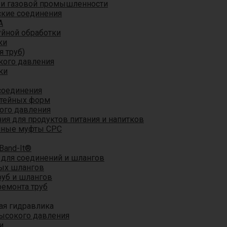
 и газовой промышленности
кие соединения
A
уйной обработки
ки
я труб)
кого давления
ки
соединения
итейных форм
ого давления
я для продуктов питания и напитков
мные муфты CPC
Band-It®
для соединений и шлангов
ых шлангов
уб и шлангов
ремонта труб
ая гидравлика
ысокого давления
и