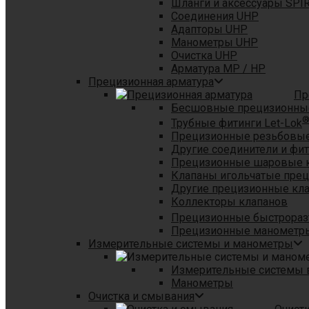
Шланги и аксессуары SPI
Соединения UHP
Адапторы UHP
Манометры UHP
Очистка UHP
Арматура MP / HP
Прецизионная арматура
Пр
Бесшовные прецизионны
Трубные фитинги Let-Lok
Прецизионные резьбовые
Другие соединители и фи
Прецизионные шаровые 
Клапаны игольчатые пре
Другие прецизионные кл
Коллекторы клапанов
Прецизионные быстрораз
Прецизионные манометры
Измерительные системы и манометры
Измерительные системы в
Манометры
Очистка и смывания