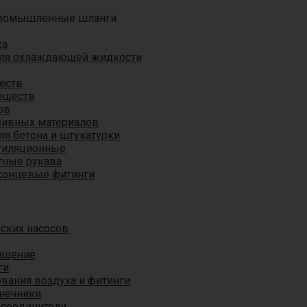
ромышленные шланги
ха
для охлаждающей жидкости
еств
еществ
ов
азивных материалов
я бетона и штукатурки
тиляционные
ные рукава
концевые фитинги
ских насосов
ащение
ги
вания воздуха и фитинги
нечники
 соединители