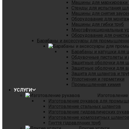
Машины для маркировки 
Стенды для испытания шл
Машины для снятия заусе
Оборудование для монтаж
Машины для гибки труб
Многофункциональные уст
Оборудование для очистки
Барабаны и аксессуары для промышленн
Барабаны и катушки для 
Обдувочные пистолеты и 
Защитные оболочки для 
Защитные оболочки для в
Защита для шлангов и тр
Уплотнения и герметики
Промышленная химия
УСЛУГИ
Изготовление
Изготовление рукавов для промыш
Изготовление стальных шлангов
Изготовление гидравлических рука
Изготовление композитных шланго
Гнуття гідравлічних труб
Другие услуги