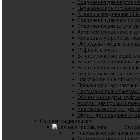
Соединения для нефтяной
Нержавеющие гигиеничес
Клеевые соединения GEK
Соединения для пескостр
Cоединения для штукатур
Арматура (соединители дл
Концевые устройства низ
Оборудование для заправ
Рифленые муфты
Быстросъемные водные 
Быстросоединения для л
Быстросоединителях низк
Быстросъемные соединени
Пластиковые быстросъе
Промышленные клапаны
Система сборки обжимов 
Обжимные муфты, муфты 
Хомуты для промышленн
Крепежные хомуты для тр
Муфты для соединения и 
Силовая гидравлика
Силов
Гидравлические шланги в
Термопластиковые шланг