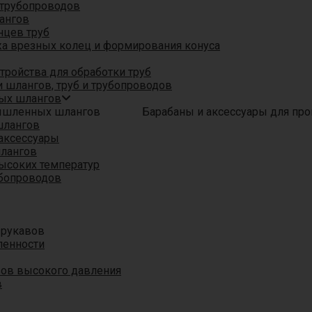
трубопроводов
ангов
нцев труб
а врезных колец и формирования конуса
ройства для обработки труб
 шлангов, труб и трубопроводов
ых шлангов
Барабаны и аксессуары для п
шлангов
аксессуары
шлангов
ысоких температур
убопроводов
 рукавов
ленности
вов высокого давления
в