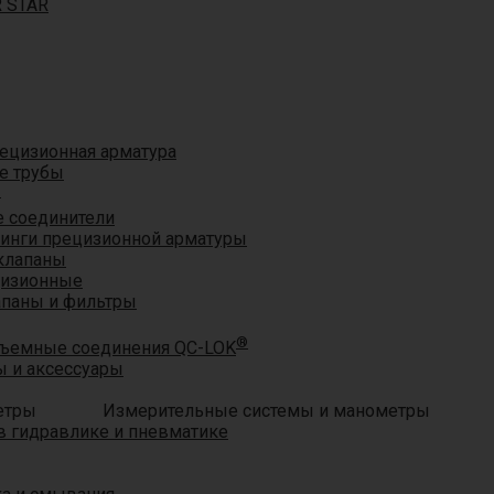
R STAR
ецизионная арматура
е трубы
®
 соединители
тинги прецизионной арматуры
клапаны
цизионные
апаны и фильтры
®
ъемные соединения QC-LOK
 и аксессуары
Измерительные системы и манометры
 гидравлике и пневматике