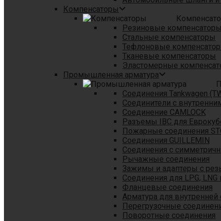
Компенсаторы
Компенсат
Резиновые компенсатор
Стальные компенсаторы
Тефлоновые компенсато
Тканевые компенсаторы
Эластомерные компенса
Промышленная арматура
П
Соединения Tankwagen (T
Соединители с внутренни
Соединение CAMLOCK
Разъемы IBC для Еврокуб
Пожарные соединения S
Соединения GUILLEMIN
Соединения с симметрич
Рычажные соединения
Зажимы и адаптеры с рез
Соединения для LPG, LNG 
Фланцевые соединения
Арматура для внутренней
Перегрузочные соединен
Поворотные соединения