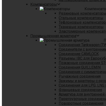
Компенсаторы
Компенсат
Резиновые компенсатор
Стальные компенсаторы
Тефлоновые компенсато
Тканевые компенсаторы
Эластомерные компенса
Промышленная арматура
П
Соединения Tankwagen (T
Соединители с внутренни
Соединение CAMLOCK
Разъемы IBC для Еврокуб
Пожарные соединения S
Соединения GUILLEMIN
Соединения с симметрич
Рычажные соединения
Зажимы и адаптеры с рез
Соединения для LPG, LNG 
Фланцевые соединения
Арматура для внутренней
Перегрузочные соединен
Поворотные соединения