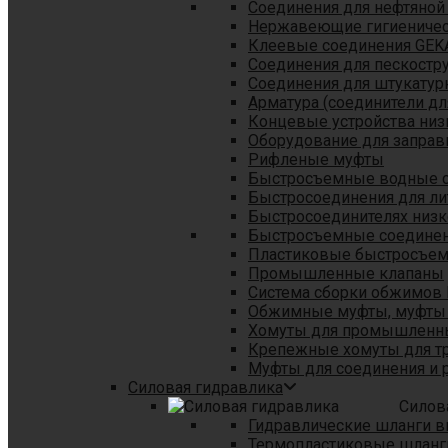
Соединения для нефтяной
Нержавеющие гигиеничес
Клеевые соединения GEK
Соединения для пескостр
Cоединения для штукатур
Арматура (соединители дл
Концевые устройства низ
Оборудование для заправ
Рифленые муфты
Быстросъемные водные 
Быстросоединения для л
Быстросоединителях низк
Быстросъемные соединени
Пластиковые быстросъе
Промышленные клапаны
Система сборки обжимов 
Обжимные муфты, муфты 
Хомуты для промышленн
Крепежные хомуты для тр
Муфты для соединения и 
Силовая гидравлика
Силов
Гидравлические шланги в
Термопластиковые шланг