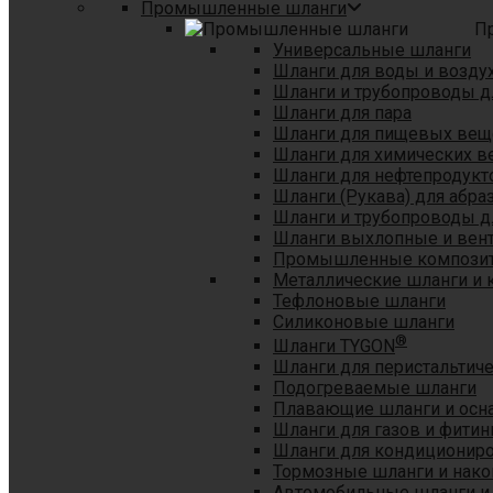
Промышленные шланги
П
Универсальные шланги
Шланги для воды и возду
Шланги и трубопроводы 
Шланги для пара
Шланги для пищевых вещ
Шланги для химических в
Шланги для нефтепродукт
Шланги (Рукава) для абр
Шланги и трубопроводы дл
Шланги выхлопные и вен
Промышленные композит
Металлические шланги и 
Тефлоновые шланги
Силиконовые шланги
®
Шланги TYGON
Шланги для перистальтиче
Подогреваемые шланги
Плавающие шланги и осн
Шланги для газов и фитин
Шланги для кондициониро
Тормозные шланги и нако
Автомобильные шланги и