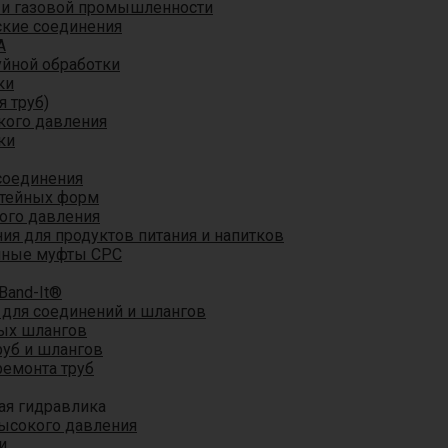
 и газовой промышленности
кие соединения
A
уйной обработки
ки
я труб)
кого давления
ки
соединения
итейных форм
ого давления
я для продуктов питания и напитков
мные муфты CPC
Band-It®
для соединений и шлангов
ых шлангов
уб и шлангов
ремонта труб
ая гидравлика
ысокого давления
и