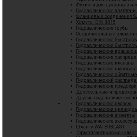
Фитинги для рукавов выс
Гидравлические адаптеры
Фланцевые соединения S
Хомуты DIN 3015
Гидравлические трубы
Соединительные элементы
Гидравлические быстрос
Гидравлические быстрос
Гидравлические вращающ
Гидравлические распреде
Гидравлические клапаны
Гидравлические шаровые
Гидравлические обратные
Гидравлический распреде
Гидравлические предохр
Дроссельные и предохра
Другие гидравлические к
Гидравлические насосы
Гидравлические цилиндр
Гидравлические агрегаты
Гидравлические аксессуа
Шланги WATERBLAST
Термопластиковые шланг