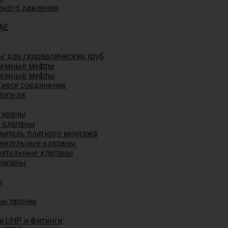
окого давления
AE
 для гидравлических труб
ъемные муфты
ъемные муфты
иеся соединения
лители
 краны
 клапаны
литель плитного монтажа
анительные клапаны
нительные клапаны
лапаны
ы
ры прочие
и UHP и фитинги