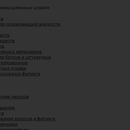
ромышленные шланги
ха
для охлаждающей жидкости
еств
еществ
ов
азивных материалов
я бетона и штукатурки
тиляционные
ные рукава
концевые фитинги
ских насосов
ащение
ги
вания воздуха и фитинги
нечники
 соединители