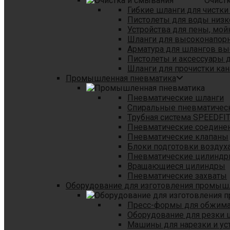
Очист
Гибкие шланги для чистки
Пистолеты для воды низк
Устройства для пены, мой
Шланги для высоконапор
Арматура для шлангов в
Пистолеты и аксессуары 
Шланги для прочистки кан
Промышленная пневматика
Пневматические шланги
Спиральные пневматичес
Tрубная система SPEEDFI
Пневматические соедине
Пневматические клапаны
Блоки подготовки воздуха
Пневматические цилинд
Вращающиеся цилиндры
Пневматические захваты
Оборудование для изготовления промы
Пресс-формы для обжима 
Оборудование для резки 
Машины для нарезки и ус