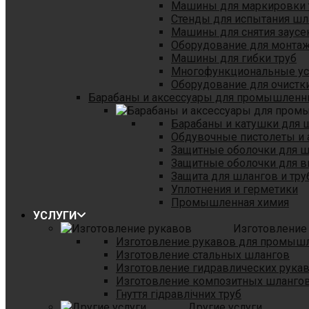
Машины для маркировки 
Стенды для испытания шл
Машины для снятия заусе
Оборудование для монтаж
Машины для гибки труб
Многофункциональные уст
Оборудование для очистки
Барабаны и аксессуары для промышленн
Барабаны и катушки для 
Обдувочные пистолеты и 
Защитные оболочки для 
Защитные оболочки для в
Защита для шлангов и тр
Уплотнения и герметики
Промышленная химия
УСЛУГИ
Изготовление
Изготовление рукавов для промыш
Изготовление стальных шлангов
Изготовление гидравлических рука
Изготовление композитных шланго
Гнуття гідравлічних труб
Другие услуги