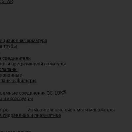
R STAR
ецизионная арматура
е трубы
®
 соединители
тинги прецизионной арматуры
клапаны
цизионные
апаны и фильтры
®
ъемные соединения QC-LOK
 и аксессуары
Измерительные системы и манометры
 гидравлике и пневматике