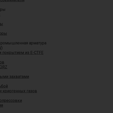
оры
ы
ры
торы
ромышленная арматура
W)
м покрытием из E-CTFE
ов
TORZ
ными захватами
ьбой
и криогенных газов
 опрессовки
ия