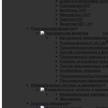
Шланги и аксессуары SPI
Соединения UHP
Адапторы UHP
Манометры UHP
Очистка UHP
Арматура MP / HP
Прецизионная арматура
Пр
Бесшовные прецизионны
Трубные фитинги Let-Lok
Прецизионные резьбовые
Другие соединители и фи
Прецизионные шаровые 
Клапаны игольчатые пре
Другие прецизионные кл
Коллекторы клапанов
Прецизионные быстрораз
Прецизионные манометры
Измерительные системы и манометры
Измерительные системы в
Манометры
Очистка и смывания