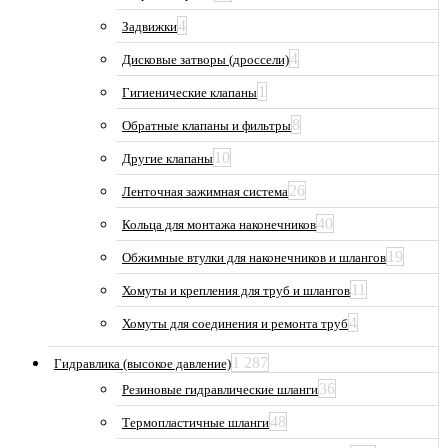
4
Задвижки
4
Дисковые затворы (дроссели)
1
Гигиенические клапаны
8
Обратные клапаны и фильтры
10
Другие клапаны
26
Ленточная зажимная система
40
Кольца для монтажа наконечников
19
Обжимные втулки для наконечников и шлангов
11
Хомуты и крепления для труб и шлангов
4
Хомуты для соединения и ремонта труб
1 287
Гидравлика (высокое давление)
36
Резиновые гидравлические шланги
48
Термопластичные шланги