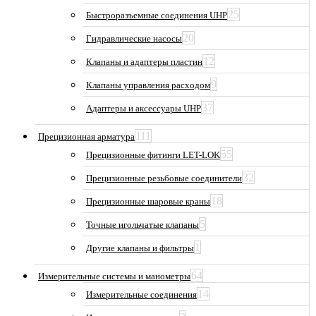
25
Быстроразъемные соединения UHP
20
Гидравлические насосы
12
Клапаны и адаптеры пластин
9
Клапаны управления расходом
37
Адаптеры и аксессуары UHP
111
Прецизионная арматура
55
Прецизионные фитинги LET-LOK
32
Прецизионные резьбовые соединители
18
Прецизионные шаровые краны
5
Точные игольчатые клапаны
1
Другие клапаны и фильтры
64
Измерительные системы и манометры
14
Измерительные соединения