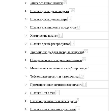
45
Универсальные шланги
189
Шланги для воды и воздуха
32
Шланги для водяного пара
43
Шланги для пищевых продуктов
18
Химические шланги
43
Шланги для нефтепродуктов
23
Трубопроводы (для твердых веществ)
69
Отводные и вентиляционные шланги
2
Металлические шланги и трубопроводы
28
Тефлоновые шланги и наконечники
11
Промышленные силиконовые шланги
26
Шланги TYGON®
2
Плавающие шланги и аксессуары
14
Шланги и наконечники для газов