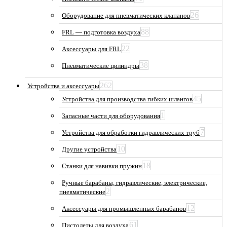
26
Оборудование для пневматических клапанов
88
FRL — подготовка воздуха
22
Аксессуары для FRL
38
Пневматические цилиндры
262
Устройства и аксессуары
45
Устройства для производства гибких шлангов
1
Запасные части для оборудования
7
Устройства для обработки гидравлических труб
10
Другие устройства
18
Станки для навивки пружин
Ручные барабаны, гидравлические, электрические,
2
пневматические
12
Аксессуары для промышленных барабанов
61
Пистолеты для воздуха