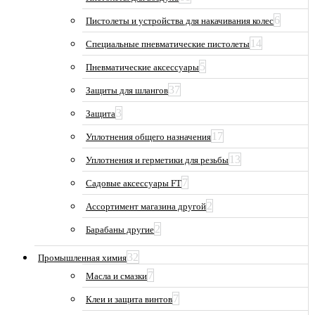
6
Пистолеты и устройства для накачивания колес
14
Специальные пневматические пистолеты
5
Пневматические аксессуары
37
Защиты для шлангов
3
Защита
17
Уплотнения общего назначения
13
Уплотнения и герметики для резьбы
7
Садовые аксессуары FT
2
Ассортимент магазина другой
2
Барабаны другие
32
Промышленная химия
7
Масла и смазки
7
Клеи и защита винтов