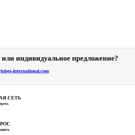
и или индивидуальное предложение?
ubes-international.com
АЯ СЕТЬ
треть
ПРОС
авить