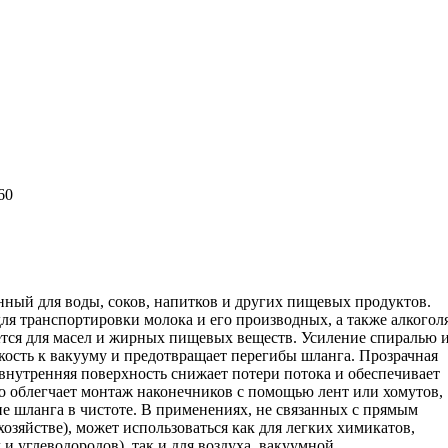
 60
ный для воды, соков, напитков и других пищевых продуктов.
для транспортировки молока и его производных, а также алкогол
ется для масел и жирных пищевых веществ. Усиление спиралью 
кость к вакууму и предотвращает перегибы шланга. Прозрачная
 внутренняя поверхность снижает потери потока и обеспечивает
то облегчает монтаж наконечников с помощью лент или хомутов,
е шланга в чистоте. В применениях, не связанных с прямым
озяйстве), может использоваться как для легких химикатов,
 и углеводородов), так и для воздуха, вакуумной