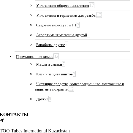
17
Уплотнения общего назначения
13
Уплотнения и герметики для резьбы
7
Садовые аксессуары FT
2
Ассортимент магазина другой
2
Барабаны другие
32
Промышленная химия
7
Масла и смазки
7
Клеи и защита винтов
Чистящие средства, консервационные, монтажные и
12
защитные покрытия
6
Другие
КОНТАКТЫ
ТОО Tubes International Kazachstan