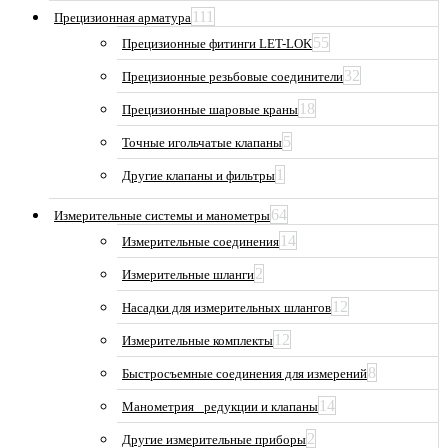
111
Прецизионная арматура
55
Прецизионные фитинги LET-LOK
32
Прецизионные резьбовые соединители
18
Прецизионные шаровые краны
5
Точные игольчатые клапаны
1
Другие клапаны и фильтры
64
Измерительные системы и манометры
14
Измерительные соединения
2
Измерительные шланги
12
Насадки для измерительных шлангов
12
Измерительные комплекты
8
Быстросъемные соединения для измерений
14
Манометрия_ редукции и клапаны
2
Другие измерительные приборы