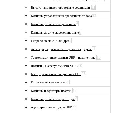
11
Высоконапорные поворотные соединения
33
Клапаны управления направлением потока
6
Клапаны управления давлением
6
Клапаны другие высоконапорные
2
Гидравлические цилиндры
11
Аксессуары для высокого давления другие
15
Термопластичные шланги UHP и наконечники
10
Шланги и аксессуары SPIR STAR
25
Быстроразъемные соединения UHP
20
Гидравлические насосы
12
Клапаны и адаптеры пластин
9
Клапаны управления расходом
37
Адаптеры и аксессуары UHP