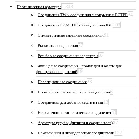
1 338
Промышленная арматура
34
Соединения TW и соединения с покрытием ECTFE
103
Соединения CAMLOCK и соединения IBC
91
Симметричные зацепные соединения
77
Рычажные соединения
22
Резьбовые соединения и адаптеры
Фланцевые соединения_ прокладки и болты для
19
фланцевых соединений
23
Перегрузочные соединения
6
Промышленные поворотные соединения
13
Соединения для добычи нефти и газа
43
Нержавеющие гигиенические соединения
87
Арматура (трубы, фитинги и соединители)
152
Наконечники и низкодавленые соединители