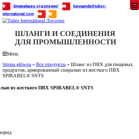
Skip
X
X
X
X
X
X
X
X
X
X
X
X
X
X
X
X
X
X
X
Ближайшее отделение!
karaganda@tubes-
to
international.com
content
ШЛАНГИ И СОЕДИНЕНИЯ
ДЛЯ ПРОМЫШЛЕННОСТИ
Menu
Strona główna
»
Все продукты
»
Шланг из ПВХ для пищевых
продуктов, армированный спиралью из жесткого ПВХ
SPIRABEL® SNTS
ралью из жесткого ПВХ SPIRABEL® SNTS
лорид