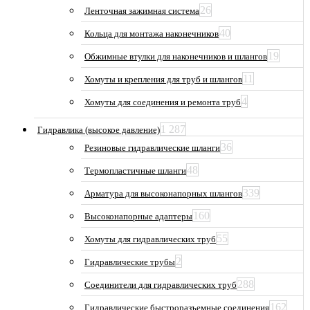
26
Ленточная зажимная система
40
Кольца для монтажа наконечников
19
Обжимные втулки для наконечников и шлангов
11
Хомуты и крепления для труб и шлангов
4
Хомуты для соединения и ремонта труб
1 287
Гидравлика (высокое давление)
36
Резиновые гидравлические шланги
48
Термопластичные шланги
339
Арматура для высоконапорных шлангов
160
Высоконапорные адаптеры
55
Хомуты для гидравлических труб
2
Гидравлические трубы
288
Соединители для гидравлических труб
162
Гидравлические быстроразъемные соединения