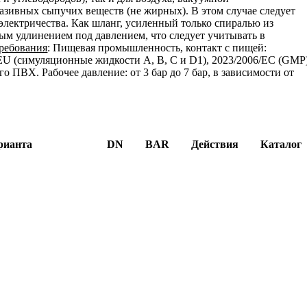
азивных сыпучих веществ (не жирных). В этом случае следует
электричества. Как шланг, усиленный только спиралью из
ым удлинением под давлением, что следует учитывать в
ребования
: Пищевая промышленность, контакт с пищей:
EU (симуляционные жидкости A, B, C и D1), 2023/2006/EC (GMP)
 ПВХ. Рабочее давление: от 3 бар до 7 бар, в зависимости от
рианта
DN
BAR
Действия
Каталог