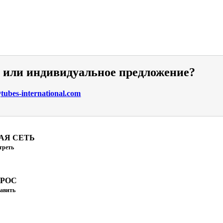
и или индивидуальное предложение?
ubes-international.com
АЯ СЕТЬ
треть
ПРОС
авить