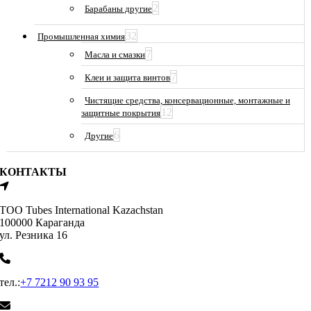
2
Барабаны другие
32
Промышленная химия
7
Масла и смазки
7
Клеи и защита винтов
Чистящие средства, консервационные, монтажные и
12
защитные покрытия
6
Другие
КОНТАКТЫ
ТОО Tubes International Kazachstan
100000 Караганда
ул. Резника 16
тел.:
+7 7212 90 93 95