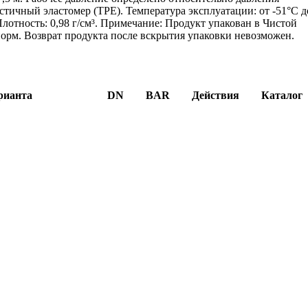
стичный эластомер (TPE). Температура эксплуатации: от -51°C д
 Плотность: 0,98 г/см³. Примечание: Продукт упакован в Чистой
норм. Возврат продукта после вскрытия упаковки невозможен.
рианта
DN
BAR
Действия
Каталог