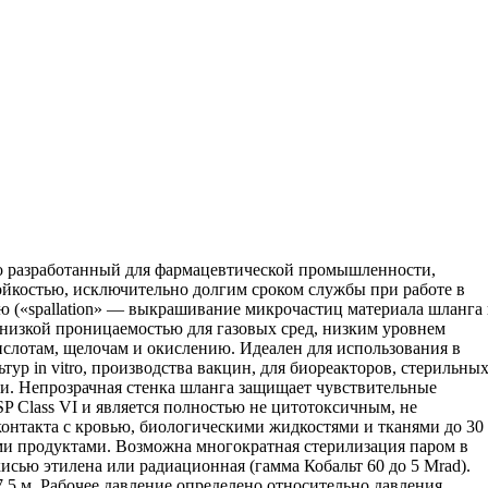
о разработанный для фармацевтической промышленности,
ойкостью, исключительно долгим сроком службы при работе в
 («spallation» — выкрашивание микрочастиц материала шланга 
ь низкой проницаемостью для газовых сред, низким уровнем
слотам, щелочам и окислению. Идеален для использования в
тур in vitro, производства вакцин, для биореакторов, стерильны
и. Непрозрачная стенка шланга защищает чувствительные
P Class VI и является полностью не цитотоксичным, не
контакта с кровью, биологическими жидкостями и тканями до 30
ми продуктами. Возможна многократная стерилизация паром в
окисью этилена или радиационная (гамма Кобальт 60 до 5 Mrad).
,5 м. Рабочее давление определено относительно давления