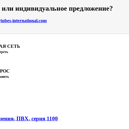
и или индивидуальное предложение?
ubes-international.com
АЯ СЕТЬ
треть
ПРОС
авить
ения, ПВХ, серия 1100