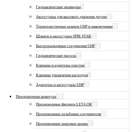
2
Гидравлические цилиндры
11
Аксессуары для высокого давления другие
15
Термопластичные шланги UHP и наконечники
10
Шланги и аксессуары SPIR STAR
25
Быстроразъемные соединения UHP
20
Гидравлические насосы
12
Клапаны и адаптеры пластин
9
Клапаны управления расходом
37
Адаптеры и аксессуары UHP
111
Прецизионная арматура
55
Прецизионные фитинги LET-LOK
32
Прецизионные резьбовые соединители
18
Прецизионные шаровые краны