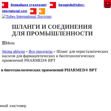
Skip
X
X
X
X
X
X
X
X
X
X
X
X
X
X
X
X
X
X
X
Ближайшее отделение!
karaganda@tubes-
to
international.com
content
ШЛАНГИ И СОЕДИНЕНИЯ
ДЛЯ ПРОМЫШЛЕННОСТИ
Menu
Strona główna
»
Все продукты
»
Шланг для перистальтических
насосов для фармацевтических и биотехнологических
применений PHARMED® BPT
их и биотехнологических применений PHARMED® BPT
ный эластомер