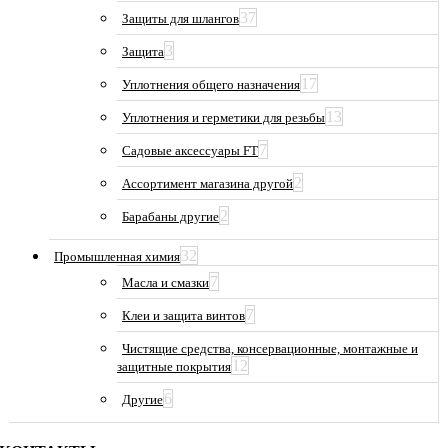
37
Защиты для шлангов
3
Защита
17
Уплотнения общего назначения
13
Уплотнения и герметики для резьбы
7
Садовые аксессуары FT
2
Ассортимент магазина другой
2
Барабаны другие
32
Промышленная химия
7
Масла и смазки
7
Клеи и защита винтов
Чистящие средства, консервационные, монтажные и
12
защитные покрытия
6
Другие