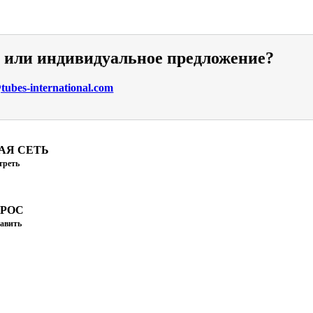
и или индивидуальное предложение?
ubes-international.com
АЯ СЕТЬ
треть
ПРОС
авить