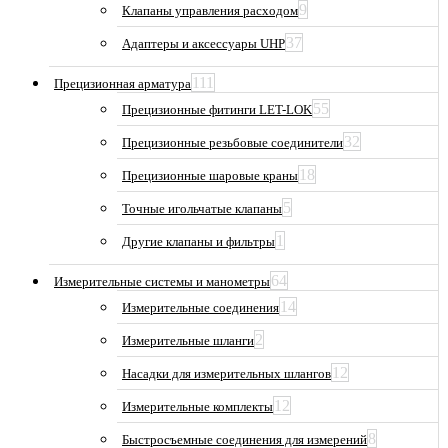
9
Клапаны управления расходом
37
Адаптеры и аксессуары UHP
111
Прецизионная арматура
55
Прецизионные фитинги LET-LOK
32
Прецизионные резьбовые соединители
18
Прецизионные шаровые краны
5
Точные игольчатые клапаны
1
Другие клапаны и фильтры
64
Измерительные системы и манометры
14
Измерительные соединения
2
Измерительные шланги
12
Насадки для измерительных шлангов
12
Измерительные комплекты
8
Быстросъемные соединения для измерений