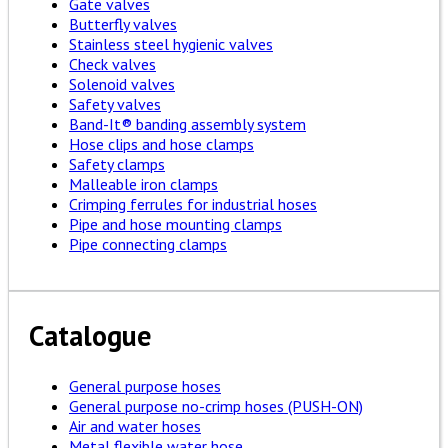
Gate valves
Butterfly valves
Stainless steel hygienic valves
Check valves
Solenoid valves
Safety valves
Band-It® banding assembly system
Hose clips and hose clamps
Safety clamps
Malleable iron clamps
Crimping ferrules for industrial hoses
Pipe and hose mounting clamps
Pipe connecting clamps
Catalogue
General purpose hoses
General purpose no-crimp hoses (PUSH-ON)
Air and water hoses
Metal flexible water hose