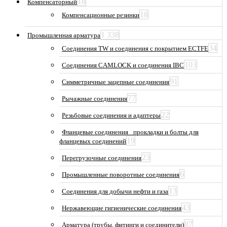
18
Компенсаторный
18
Компенсационные резинки
1 338
Промышленная арматура
34
Соединения TW и соединения с покрытием ECTFE
103
Соединения CAMLOCK и соединения IBC
91
Симметричные зацепные соединения
77
Рычажные соединения
22
Резьбовые соединения и адаптеры
Фланцевые соединения_ прокладки и болты для
19
фланцевых соединений
23
Перегрузочные соединения
6
Промышленные поворотные соединения
13
Соединения для добычи нефти и газа
43
Нержавеющие гигиенические соединения
87
Арматура (трубы, фитинги и соединители)