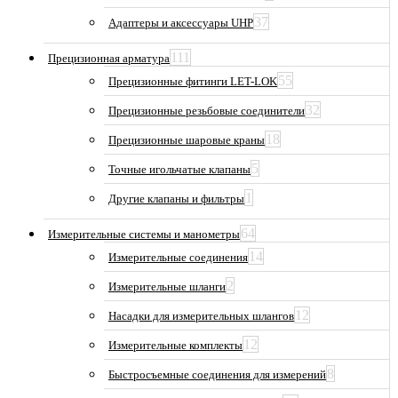
37
Адаптеры и аксессуары UHP
111
Прецизионная арматура
55
Прецизионные фитинги LET-LOK
32
Прецизионные резьбовые соединители
18
Прецизионные шаровые краны
5
Точные игольчатые клапаны
1
Другие клапаны и фильтры
64
Измерительные системы и манометры
14
Измерительные соединения
2
Измерительные шланги
12
Насадки для измерительных шлангов
12
Измерительные комплекты
8
Быстросъемные соединения для измерений