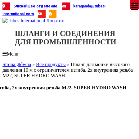
Skip
X
X
X
X
X
X
X
X
X
X
X
X
X
X
X
X
X
X
X
Ближайшее отделение!
karaganda@tubes-
to
international.com
content
ШЛАНГИ И СОЕДИНЕНИЯ
ДЛЯ ПРОМЫШЛЕННОСТИ
Menu
Strona główna
»
Все продукты
»
Шланг для мойки высокого
давления 10 м с ограничителем изгиба, 2x внутренняя резьба
M22, SUPER HYDRO WASH
изгиба, 2x внутренняя резьба M22, SUPER HYDRO WASH