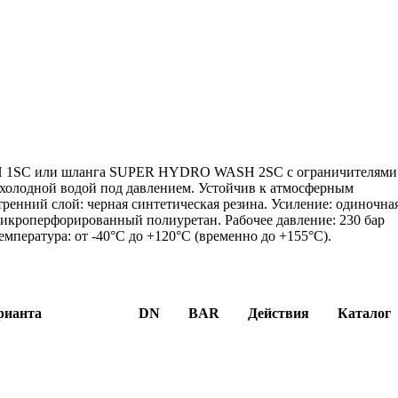
H 1SC или шланга SUPER HYDRO WASH 2SC с ограничителями
и холодной водой под давлением. Устойчив к атмосферным
тренний слой: черная синтетическая резина. Усиление: одиночна
 микроперфорированный полиуретан. Рабочее давление: 230 бар
температура: от -40°C до +120°C (временно до +155°C).
рианта
DN
BAR
Действия
Каталог