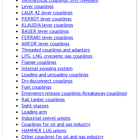
Symmetrical couplings SMS (Sweden)
Lever couplings
LAUX 42 lever couplings
PERROT lever couplings
KLAUDIA lever couplings
BAUER lever couplings
FERRARI lever couplings
ANFOR lever couplings
Threaded couplings and adapters
LPG, LNG, cryogenic gas couplings
Flange couplings
Internal swaging system
Loading and unloading couplings
Dry disconnect couplings
Fuel couplings
Emergency release couplings (breakaway couplings)
Rail tanker couplings
Sight glasses
Loading arm
Industrial swivel unions
Couplings for oil and gas industry
HAMMER LUG unions
Other couplings for oil and gas industry