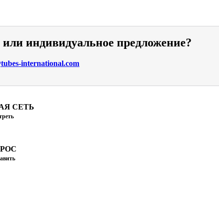
и или индивидуальное предложение?
ubes-international.com
АЯ СЕТЬ
треть
ПРОС
авить