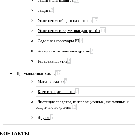
Защиты для шлангов
3
Защита
17
Уплотнения общего назначения
13
Уплотнения и герметики для резьбы
7
Садовые аксессуары FT
2
Ассортимент магазина другой
2
Барабаны другие
32
Промышленная химия
7
Масла и смазки
7
Клеи и защита винтов
Чистящие средства, консервационные, монтажные и
12
защитные покрытия
6
Другие
КОНТАКТЫ