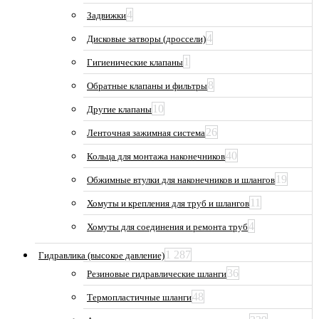
4
Задвижки
4
Дисковые затворы (дроссели)
1
Гигиенические клапаны
8
Обратные клапаны и фильтры
10
Другие клапаны
26
Ленточная зажимная система
40
Кольца для монтажа наконечников
19
Обжимные втулки для наконечников и шлангов
11
Хомуты и крепления для труб и шлангов
4
Хомуты для соединения и ремонта труб
1 287
Гидравлика (высокое давление)
36
Резиновые гидравлические шланги
48
Термопластичные шланги