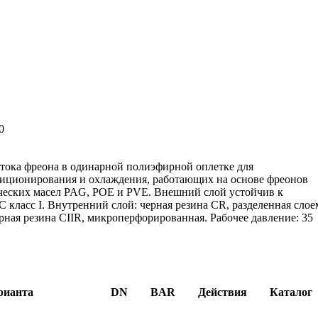
0
ока фреона в одинарной полиэфирной оплетке для
иционирования и охлаждения, работающих на основе фреонов
ических масел PAG, POE и PVE. Внешний слой устойчив к
класс I. Внутренний слой: черная резина CR, разделенная слое
рная резина CIIR, микроперфорированная. Рабочее давление: 35
рианта
DN
BAR
Действия
Каталог