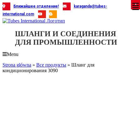
Skip
X
X
X
X
X
X
X
X
X
X
X
X
X
X
X
X
X
X
X
Ближайшее отделение!
karaganda@tubes-
to
international.com
content
ШЛАНГИ И СОЕДИНЕНИЯ
ДЛЯ ПРОМЫШЛЕННОСТИ
Menu
Strona główna
»
Все продукты
»
Шланг для
кондиционирования 3090