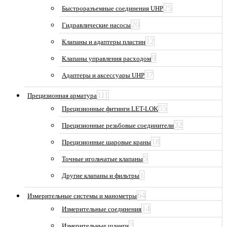
25
Быстроразъемные соединения UHP
20
Гидравлические насосы
12
Клапаны и адаптеры пластин
9
Клапаны управления расходом
37
Адаптеры и аксессуары UHP
111
Прецизионная арматура
55
Прецизионные фитинги LET-LOK
32
Прецизионные резьбовые соединители
18
Прецизионные шаровые краны
5
Точные игольчатые клапаны
1
Другие клапаны и фильтры
64
Измерительные системы и манометры
14
Измерительные соединения
2
Измерительные шланги