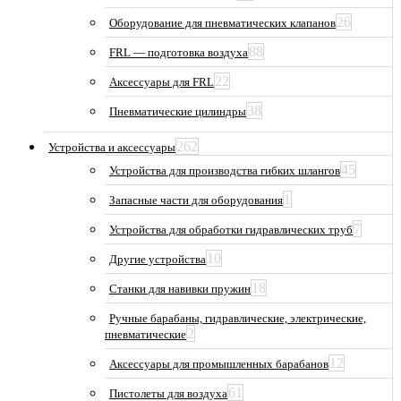
26
Оборудование для пневматических клапанов
88
FRL — подготовка воздуха
22
Аксессуары для FRL
38
Пневматические цилиндры
262
Устройства и аксессуары
45
Устройства для производства гибких шлангов
1
Запасные части для оборудования
7
Устройства для обработки гидравлических труб
10
Другие устройства
18
Станки для навивки пружин
Ручные барабаны, гидравлические, электрические,
2
пневматические
12
Аксессуары для промышленных барабанов
61
Пистолеты для воздуха