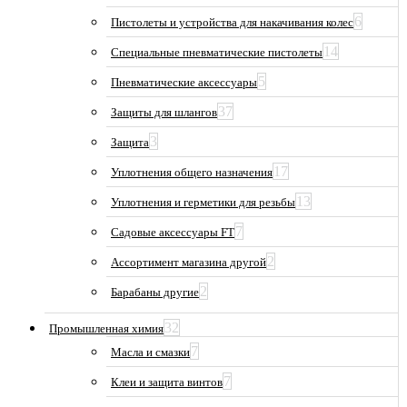
6
Пистолеты и устройства для накачивания колес
14
Специальные пневматические пистолеты
5
Пневматические аксессуары
37
Защиты для шлангов
3
Защита
17
Уплотнения общего назначения
13
Уплотнения и герметики для резьбы
7
Садовые аксессуары FT
2
Ассортимент магазина другой
2
Барабаны другие
32
Промышленная химия
7
Масла и смазки
7
Клеи и защита винтов