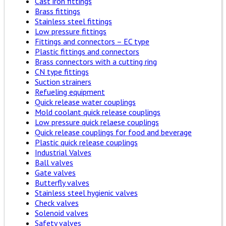
Cast iron fittings
Brass fittings
Stainless steel fittings
Low pressure fittings
Fittings and connectors – EC type
Plastic fittings and connectors
Brass connectors with a cutting ring
CN type fittings
Suction strainers
Refueling equipment
Quick release water couplings
Mold coolant quick release couplings
Low pressure quick relaese couplings
Quick release couplings for food and beverage
Plastic quick release couplings
Industrial Valves
Ball valves
Gate valves
Butterfly valves
Stainless steel hygienic valves
Check valves
Solenoid valves
Safety valves