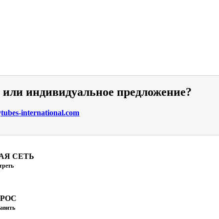
и или индивидуальное предложение?
ubes-international.com
АЯ СЕТЬ
треть
ПРОС
авить