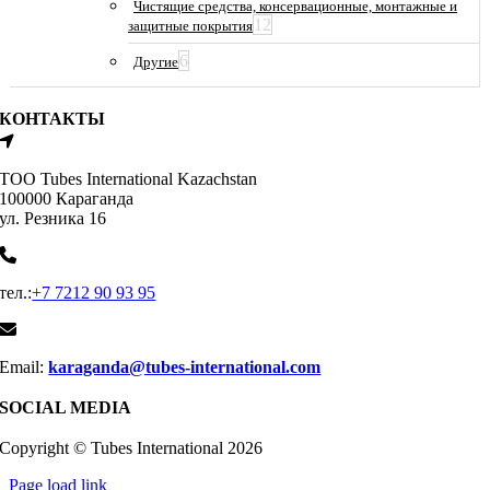
Чистящие средства, консервационные, монтажные и
12
защитные покрытия
6
Другие
КОНТАКТЫ
ТОО Tubes International Kazachstan
100000 Караганда
ул. Резника 16
тел.:
+7 7212 90 93 95
Email:
karaganda@tubes-international.com
SOCIAL MEDIA
Copyright © Tubes International
2026
Page load link