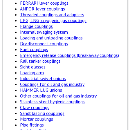
FERRARI lever couplings
ANFOR lever couplings
Threaded couplings and adapters
LPG, LNG, cryogenic gas couplings
Flange couplings
Internal swaging system
Loading and unloading couplings
Dry disconnect couplings
Fuel couplings
Emergency release couplings (breakaway couplings)
Rail tanker couplings
Sight glasses
Loading arm
Industrial swivel unions
Couplings for oil and gas industry
HAMMER LUG unions
Other couplings for oil and gas industry
Stainless steel hygienic couplings
Claw couplings
Sandblasting couplings
Mortar couplings
Pipe fittings