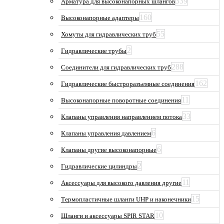
339
Арматура для высоконапорных шлангов
160
Высоконапорные адаптеры
55
Хомуты для гидравлических труб
2
Гидравлические трубы
288
Соединители для гидравлических труб
162
Гидравлические быстроразъемные соединения
11
Высоконапорные поворотные соединения
33
Клапаны управления направлением потока
6
Клапаны управления давлением
6
Клапаны другие высоконапорные
2
Гидравлические цилиндры
11
Аксессуары для высокого давления другие
15
Термопластичные шланги UHP и наконечники
10
Шланги и аксессуары SPIR STAR