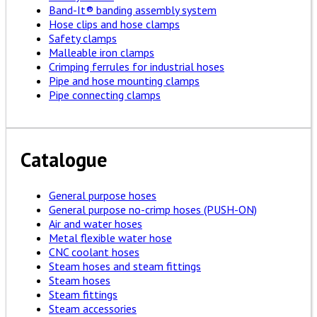
Band-It® banding assembly system
Hose clips and hose clamps
Safety clamps
Malleable iron clamps
Crimping ferrules for industrial hoses
Pipe and hose mounting clamps
Pipe connecting clamps
Catalogue
General purpose hoses
General purpose no-crimp hoses (PUSH-ON)
Air and water hoses
Metal flexible water hose
CNC coolant hoses
Steam hoses and steam fittings
Steam hoses
Steam fittings
Steam accessories