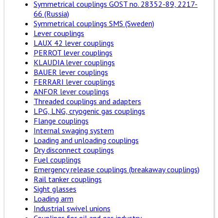
Symmetrical couplings GOST no. 28352-89, 2217-
66 (Russia)
Symmetrical couplings SMS (Sweden)
Lever couplings
LAUX 42 lever couplings
PERROT lever couplings
KLAUDIA lever couplings
BAUER lever couplings
FERRARI lever couplings
ANFOR lever couplings
Threaded couplings and adapters
LPG, LNG, cryogenic gas couplings
Flange couplings
Internal swaging system
Loading and unloading couplings
Dry disconnect couplings
Fuel couplings
Emergency release couplings (breakaway couplings)
Rail tanker couplings
Sight glasses
Loading arm
Industrial swivel unions