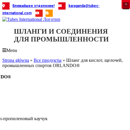
Skip
X
X
X
X
X
X
X
X
X
X
X
X
X
X
X
X
X
X
X
Ближайшее отделение!
karaganda@tubes-
to
international.com
content
ШЛАНГИ И СОЕДИНЕНИЯ
ДЛЯ ПРОМЫШЛЕННОСТИ
Menu
Strona główna
»
Все продукты
»
Шланг для кислот, щелочей,
промышленных спиртов ORLANDO®
ANDO®
н-пропиленовый каучук