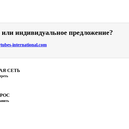
и или индивидуальное предложение?
ubes-international.com
АЯ СЕТЬ
треть
ПРОС
авить