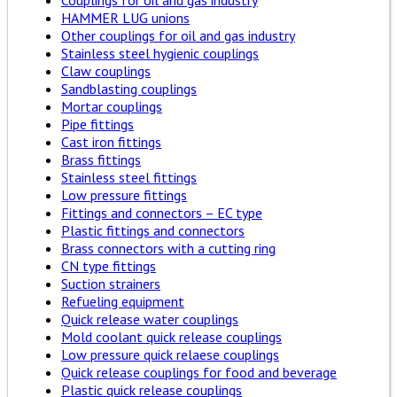
Couplings for oil and gas industry
HAMMER LUG unions
Other couplings for oil and gas industry
Stainless steel hygienic couplings
Claw couplings
Sandblasting couplings
Mortar couplings
Pipe fittings
Cast iron fittings
Brass fittings
Stainless steel fittings
Low pressure fittings
Fittings and connectors – EC type
Plastic fittings and connectors
Brass connectors with a cutting ring
CN type fittings
Suction strainers
Refueling equipment
Quick release water couplings
Mold coolant quick release couplings
Low pressure quick relaese couplings
Quick release couplings for food and beverage
Plastic quick release couplings