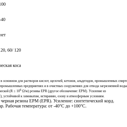
100
-40
нет
120, 60/ 120
ческая коса
,
в основном для растворов кислот, щелочей, кетонов, альдегидов, промышленных спирт
на промышленных предприятиях и в очистных сооружениях для отвода загрязненной воды
6
еской (R ≤ 10
Ω/м) резины EPR (другое обозначение: EPM). Усиление из
, устойчивой к химикатам, истиранию, озону и атмосферным условиям.
черная резина EPM (EPR). Усиление: синтетический корд.
р. Рабочая температура: от -40°C до +100°C.