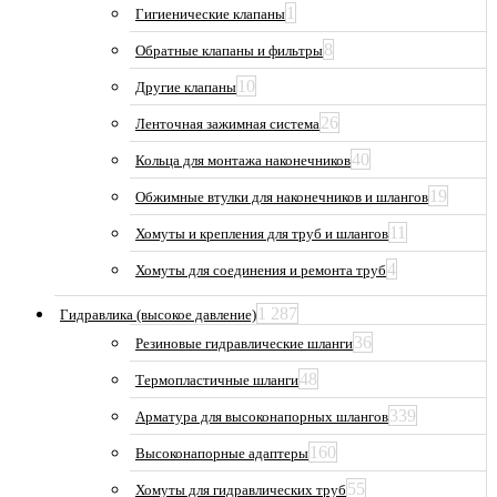
1
Гигиенические клапаны
8
Обратные клапаны и фильтры
10
Другие клапаны
26
Ленточная зажимная система
40
Кольца для монтажа наконечников
19
Обжимные втулки для наконечников и шлангов
11
Хомуты и крепления для труб и шлангов
4
Хомуты для соединения и ремонта труб
1 287
Гидравлика (высокое давление)
36
Резиновые гидравлические шланги
48
Термопластичные шланги
339
Арматура для высоконапорных шлангов
160
Высоконапорные адаптеры
55
Хомуты для гидравлических труб