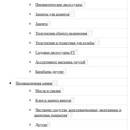
5
Пневматические аксессуары
37
Защиты для шлангов
3
Защита
17
Уплотнения общего назначения
13
Уплотнения и герметики для резьбы
7
Садовые аксессуары FT
2
Ассортимент магазина другой
2
Барабаны другие
32
Промышленная химия
7
Масла и смазки
7
Клеи и защита винтов
Чистящие средства, консервационные, монтажные и
12
защитные покрытия
6
Другие