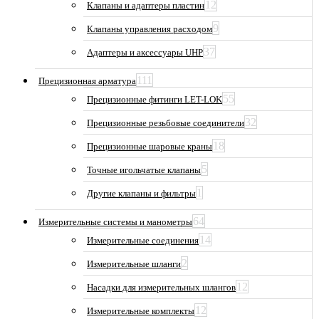
12
Клапаны и адаптеры пластин
9
Клапаны управления расходом
37
Адаптеры и аксессуары UHP
111
Прецизионная арматура
55
Прецизионные фитинги LET-LOK
32
Прецизионные резьбовые соединители
18
Прецизионные шаровые краны
5
Точные игольчатые клапаны
1
Другие клапаны и фильтры
64
Измерительные системы и манометры
14
Измерительные соединения
2
Измерительные шланги
12
Насадки для измерительных шлангов
12
Измерительные комплекты