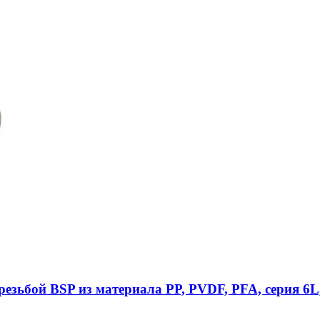
езьбой BSP из материала PP, PVDF, PFA, серия 6L