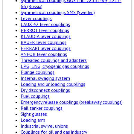
Symmetrical couplings GOST no. 28352-89, 2217-
66 (Russia)
Symmetrical couplings SMS (Sweden)
Lever couplings
LAUX 42 lever couplings
PERROT lever couplings
KLAUDIA lever couplings
BAUER lever couplings
FERRARI lever couplings
ANFOR lever couplings
Threaded couplings and adapters
LPG, LNG, cryogenic gas couplings
Flange couplings
Internal swaging system
Loading and unloading couplings
Dry disconnect couplings
Fuel couplings
Emergency release couplings (breakaway couplings)
Rail tanker couplings
Sight glasses
Loading arm
Industrial swivel unions
Couplings for oil and gas industry