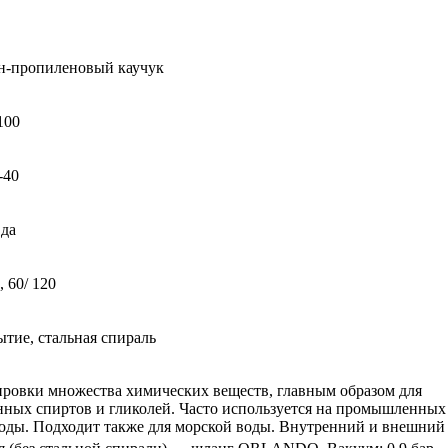
н-пропиленовый каучук
100
-40
да
, 60/ 120
ытие, стальная спираль
ровки множества химических веществ, главным образом для
нных спиртов и гликолей. Часто используется на промышленных
воды. Подходит также для морской воды. Внутренний и внешний