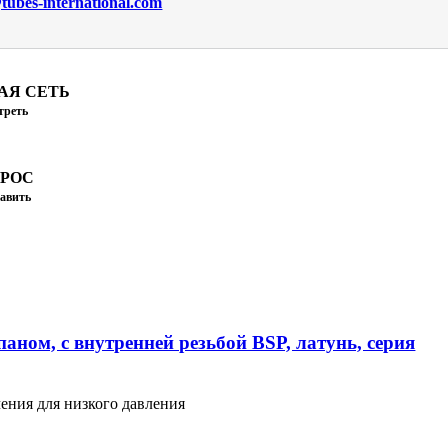
ubes-international.com
АЯ СЕТЬ
треть
ПРОС
авить
аном, с внутренней резьбой BSP, латунь, серия
ения для низкого давления