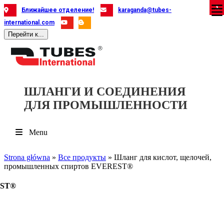
Skip
X
X
X
X
X
X
X
X
X
X
X
X
X
X
X
X
X
X
X
Ближайшее отделение!
karaganda@tubes-
to
international.com
content
Перейти к...
ШЛАНГИ И СОЕДИНЕНИЯ
ДЛЯ ПРОМЫШЛЕННОСТИ
Menu
Strona główna
»
Все продукты
»
Шланг для кислот, щелочей,
промышленных спиртов EVEREST®
EST®