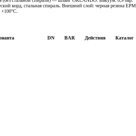
я (без стальной спирали) — шланг ORLANDO. Вакуум: 0,9 бар.
ский корд, стальная спираль. Внешний слой: черная резина EPM
о +100°C.
рианта
DN
BAR
Действия
Каталог