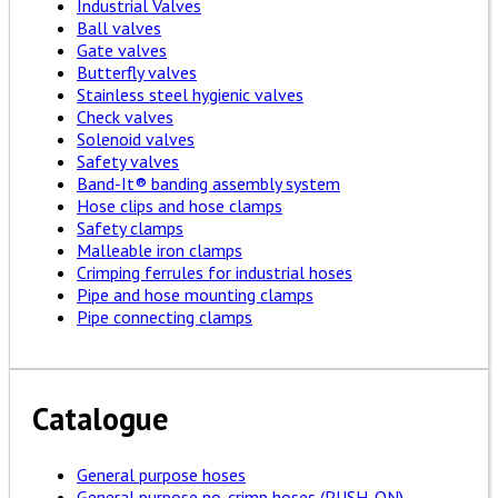
Industrial Valves
Ball valves
Gate valves
Butterfly valves
Stainless steel hygienic valves
Check valves
Solenoid valves
Safety valves
Band-It® banding assembly system
Hose clips and hose clamps
Safety clamps
Malleable iron clamps
Crimping ferrules for industrial hoses
Pipe and hose mounting clamps
Pipe connecting clamps
Catalogue
General purpose hoses
General purpose no-crimp hoses (PUSH-ON)