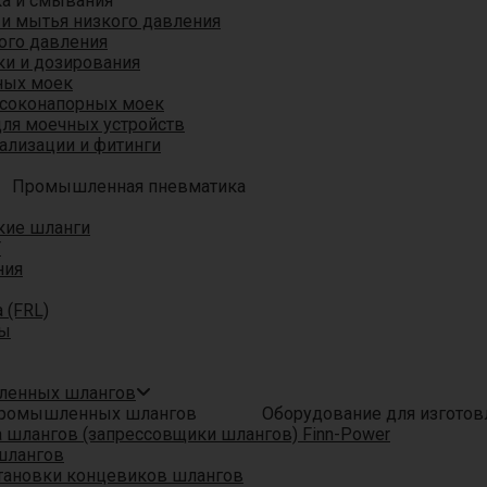
ка и смывания
 и мытья низкого давления
ого давления
ки и дозирования
ных моек
ысоконапорных моек
для моечных устройств
ализации и фитинги
Промышленная пневматика
кие шланги
T
ния
 (FRL)
ры
шленных шлангов
Оборудование для изгото
шлангов (запрессовщики шлангов) Finn-Power
шлангов
тановки концевиков шлангов