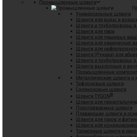
Промышленные шланги
П
Универсальные шланги
Шланги для воды и возду
Шланги и трубопроводы 
Шланги для пара
Шланги для пищевых вещ
Шланги для химических в
Шланги для нефтепродукт
Шланги (Рукава) для абр
Шланги и трубопроводы дл
Шланги выхлопные и вен
Промышленные композит
Металлические шланги и 
Тефлоновые шланги
Силиконовые шланги
®
Шланги TYGON
Шланги для перистальтиче
Подогреваемые шланги
Плавающие шланги и осн
Шланги для газов и фитин
Шланги для кондициониро
Тормозные шланги и нако
Автомобильные шланги и