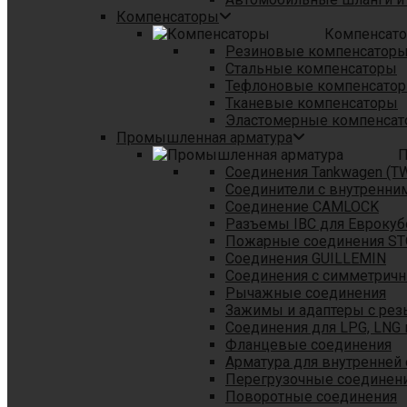
Компенсаторы
Компенсат
Резиновые компенсатор
Стальные компенсаторы
Тефлоновые компенсато
Тканевые компенсаторы
Эластомерные компенса
Промышленная арматура
П
Соединения Tankwagen (T
Соединители с внутренни
Соединение CAMLOCK
Разъемы IBC для Еврокуб
Пожарные соединения S
Соединения GUILLEMIN
Соединения с симметрич
Рычажные соединения
Зажимы и адаптеры с рез
Соединения для LPG, LNG 
Фланцевые соединения
Арматура для внутренней
Перегрузочные соединен
Поворотные соединения