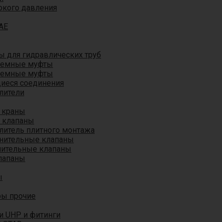
окого давления
AE
 для гидравлических труб
ъемные муфты
ъемные муфты
иеся соединения
лители
 краны
 клапаны
литель плитного монтажа
анительные клапаны
нительные клапаны
лапаны
ы
ры прочие
и UHP и фитинги