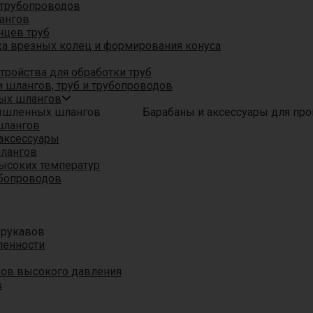
трубопроводов
ангов
нцев труб
а врезных колец и формирования конуса
ройства для обработки труб
 шлангов, труб и трубопроводов
ых шлангов
Барабаны и аксессуары для п
шлангов
аксессуары
шлангов
ысоких температур
убопроводов
 рукавов
ленности
вов высокого давления
в