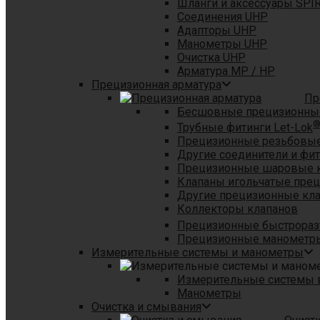
Шланги и аксессуары SPI
Соединения UHP
Адапторы UHP
Манометры UHP
Очистка UHP
Арматура MP / HP
Прецизионная арматура
Пр
Бесшовные прецизионны
Трубные фитинги Let-Lok
Прецизионные резьбовые
Другие соединители и фи
Прецизионные шаровые 
Клапаны игольчатые пре
Другие прецизионные кл
Коллекторы клапанов
Прецизионные быстрораз
Прецизионные манометры
Измерительные системы и манометры
Измерительные системы в
Манометры
Очистка и смывания