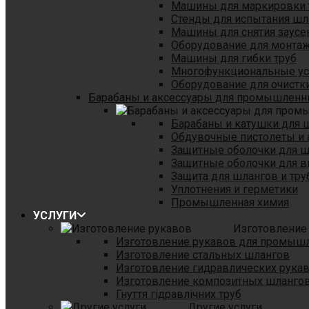
Машины для маркировки 
Стенды для испытания шл
Машины для снятия заусе
Оборудование для монтаж
Машины для гибки труб
Многофункциональные уст
Оборудование для очистки
Барабаны и аксессуары для промышленн
Барабаны и катушки для 
Обдувочные пистолеты и 
Защитные оболочки для 
Защитные оболочки для в
Защита для шлангов и тр
Уплотнения и герметики
Промышленная химия
УСЛУГИ
Изготовление
Изготовление рукавов для промыш
Изготовление стальных шлангов
Изготовление гидравлических рука
Изготовление композитных шланго
Гнуття гідравлічних труб
Другие услуги