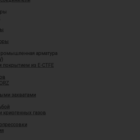
оры
ы
ры
торы
ромышленная арматура
W)
м покрытием из E-CTFE
ов
TORZ
ными захватами
ьбой
и криогенных газов
 опрессовки
ия