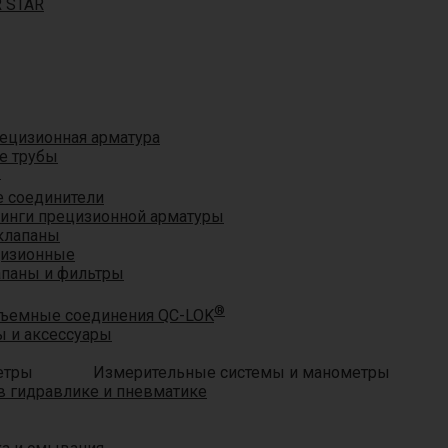
R STAR
ецизионная арматура
е трубы
®
 соединители
тинги прецизионной арматуры
клапаны
цизионные
апаны и фильтры
®
ъемные соединения QC-LOK
 и аксессуары
Измерительные системы и манометры
 гидравлике и пневматике