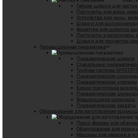
Очист
Гибкие шланги для чистки
Пистолеты для воды низк
Устройства для пены, мой
Шланги для высоконапор
Арматура для шлангов в
Пистолеты и аксессуары 
Шланги для прочистки кан
Промышленная пневматика
Пневматические шланги
Спиральные пневматичес
Tрубная система SPEEDFI
Пневматические соедине
Пневматические клапаны
Блоки подготовки воздуха
Пневматические цилинд
Вращающиеся цилиндры
Пневматические захваты
Оборудование для изготовления промы
Пресс-формы для обжима 
Оборудование для резки 
Машины для нарезки и ус