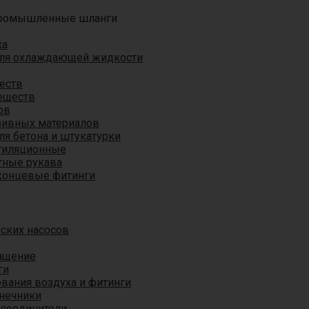
ромышленные шланги
ха
для охлаждающей жидкости
еств
еществ
ов
азивных материалов
я бетона и штукатурки
тиляционные
ные рукава
концевые фитинги
ских насосов
ащение
ги
вания воздуха и фитинги
нечники
 соединители