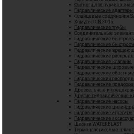
Фитинги для рукавов выс
Гидравлические адаптеры
Фланцевые соединения S
Хомуты DIN 3015
Гидравлические трубы
Соединительные элементы
Гидравлические быстрос
Гидравлические быстрос
Гидравлические вращающ
Гидравлические распреде
Гидравлические клапаны
Гидравлические шаровые
Гидравлические обратные
Гидравлический распреде
Гидравлические предохр
Дроссельные и предохра
Другие гидравлические к
Гидравлические насосы
Гидравлические цилиндр
Гидравлические агрегаты
Гидравлические аксессуа
Шланги WATERBLAST
Термопластиковые шланг