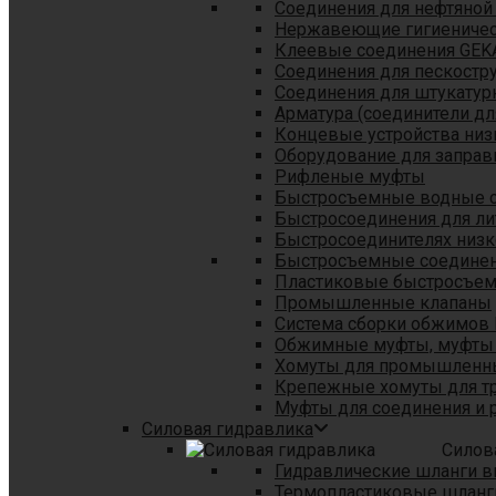
Соединения для нефтяной
Нержавеющие гигиеничес
Клеевые соединения GEK
Соединения для пескостр
Cоединения для штукатур
Арматура (соединители дл
Концевые устройства низ
Оборудование для заправ
Рифленые муфты
Быстросъемные водные 
Быстросоединения для л
Быстросоединителях низк
Быстросъемные соединени
Пластиковые быстросъе
Промышленные клапаны
Система сборки обжимов 
Обжимные муфты, муфты 
Хомуты для промышленн
Крепежные хомуты для тр
Муфты для соединения и 
Силовая гидравлика
Силов
Гидравлические шланги в
Термопластиковые шланг