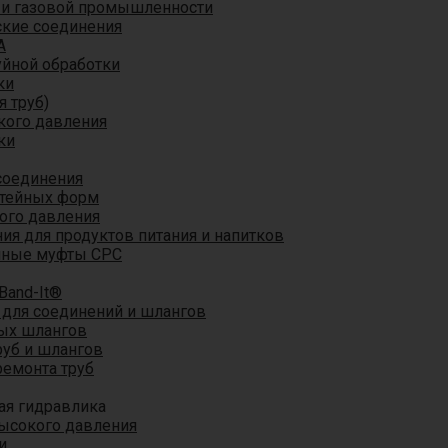
 и газовой промышленности
кие соединения
A
уйной обработки
ки
я труб)
кого давления
ки
соединения
итейных форм
ого давления
я для продуктов питания и напитков
мные муфты CPC
Band-It®
для соединений и шлангов
ых шлангов
уб и шлангов
ремонта труб
ая гидравлика
ысокого давления
и