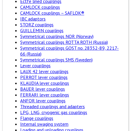
Ectfe lined couplings
CAMLOCK couplings
CAMLOCK couplings – SAFLOK®
IBC adaptors
STORZ couplings
GUILLEMIN couplings
Symmetrical couplings NOR (Norway)
Symmetrical couplings ROTTA ROTH (Russia)
Symmetrical couplings GOST no. 28352-89, 2217-
66 (Russia)
Symmetrical couplings SMS (Sweden)
Lever couplings
LAUX 42 lever couplings
PERROT lever couplings
KLAUDIA lever couplings
BAUER lever couplings
FERRARI lever couplings
ANFOR lever couplings
Threaded couplings and adapters
LPG, LNG, cryogenic gas couplings
Flange couplings
Internal swaging system
Loading and unloading couplings