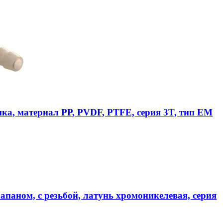
ика, материал PP, PVDF, PTFE, серия 3T, тип EM
апаном, с резьбой, латунь хромоникелевая, серия