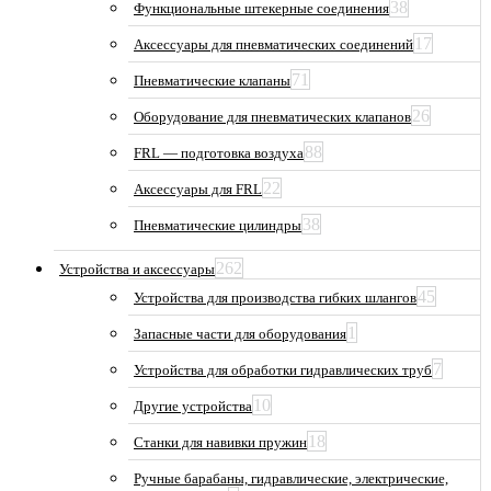
38
Функциональные штекерные соединения
17
Аксессуары для пневматических соединений
71
Пневматические клапаны
26
Оборудование для пневматических клапанов
88
FRL — подготовка воздуха
22
Аксессуары для FRL
38
Пневматические цилиндры
262
Устройства и аксессуары
45
Устройства для производства гибких шлангов
1
Запасные части для оборудования
7
Устройства для обработки гидравлических труб
10
Другие устройства
18
Станки для навивки пружин
Ручные барабаны, гидравлические, электрические,