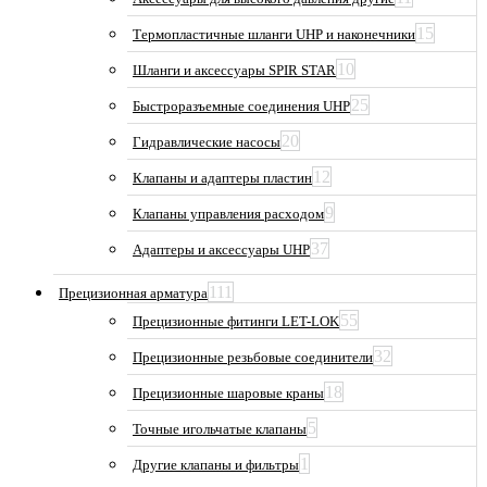
15
Термопластичные шланги UHP и наконечники
10
Шланги и аксессуары SPIR STAR
25
Быстроразъемные соединения UHP
20
Гидравлические насосы
12
Клапаны и адаптеры пластин
9
Клапаны управления расходом
37
Адаптеры и аксессуары UHP
111
Прецизионная арматура
55
Прецизионные фитинги LET-LOK
32
Прецизионные резьбовые соединители
18
Прецизионные шаровые краны
5
Точные игольчатые клапаны
1
Другие клапаны и фильтры