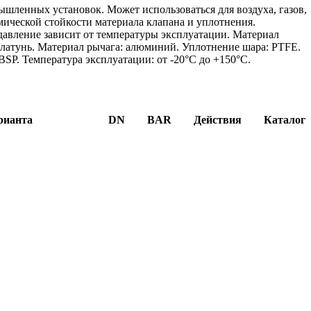
шленных установок. Может использоваться для воздуха, газов,
имической стойкости материала клапана и уплотнения.
давление зависит от температуры эксплуатации. Материал
 латунь. Материал рычага: алюминий. Уплотнение шара: PTFE.
SP. Температура эксплуатации: от -20°C до +150°C.
рианта
DN
BAR
Действия
Каталог