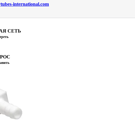
ubes-international.com
АЯ СЕТЬ
треть
ПРОС
авить