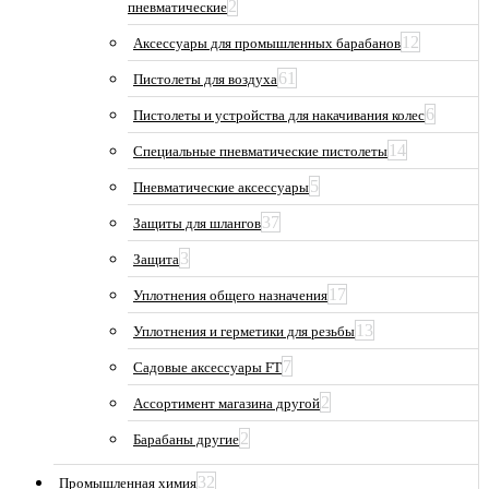
2
пневматические
12
Аксессуары для промышленных барабанов
61
Пистолеты для воздуха
6
Пистолеты и устройства для накачивания колес
14
Специальные пневматические пистолеты
5
Пневматические аксессуары
37
Защиты для шлангов
3
Защита
17
Уплотнения общего назначения
13
Уплотнения и герметики для резьбы
7
Садовые аксессуары FT
2
Ассортимент магазина другой
2
Барабаны другие
32
Промышленная химия