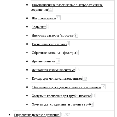
Промышленные пластиковые быстроразъемные
65
соединения
32
Шаровые краны
4
Задвижки
4
Дисковые затворы (дроссели)
1
Гигиенические клапаны
8
Обратные клапаны и фильтры
10
Другие клапаны
26
Ленточная зажимная система
40
Кольца для монтажа наконечников
19
Обжимные втулки для наконечников и шлангов
11
Хомуты и крепления для труб и шлангов
4
Хомуты для соединения и ремонта труб
1 287
Гидравлика (высокое давление)