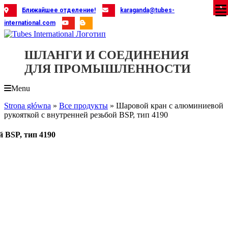
Skip
X
X
X
X
X
X
X
X
X
X
X
X
X
X
X
X
X
X
X
Ближайшее отделение!
karaganda@tubes-
to
international.com
content
ШЛАНГИ И СОЕДИНЕНИЯ
ДЛЯ ПРОМЫШЛЕННОСТИ
Menu
Strona główna
»
Все продукты
»
Шаровой кран с алюминиевой
рукояткой с внутренней резьбой BSP, тип 4190
 BSP, тип 4190