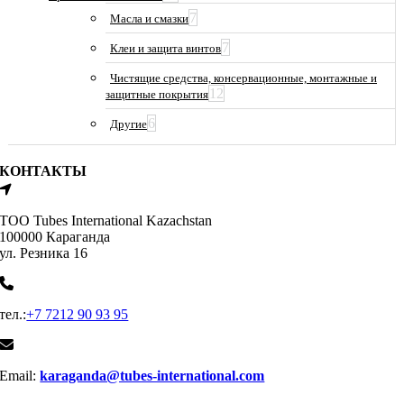
7
Масла и смазки
7
Клеи и защита винтов
Чистящие средства, консервационные, монтажные и
12
защитные покрытия
6
Другие
КОНТАКТЫ
ТОО Tubes International Kazachstan
100000 Караганда
ул. Резника 16
тел.:
+7 7212 90 93 95
Email:
karaganda@tubes-international.com