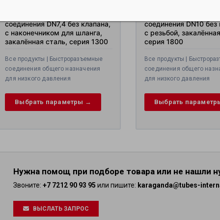
→
продуктов
D
STAR
PVC
ПВХ
D
STAR
2
Выбрать
Выбрат
В
Штекер быстросъемного
Штекер быстросъемн
WINDSTAR
SD
STAR
STAR
SD
Выбрать
параметр
параме
п
соединения DN7,4 без клапана,
соединения DN10 без 
PU,
MS
PS
параметры
Выбрать
Выбрать
Выбрать
→
→
с наконечником для шланга,
с резьбой, закалённая
WINDSTAR
2
→
параметры
Выбрать
параметры
Выбрать
параметры
закалённая сталь, серия 1300
серия 1800
PUAS
→
параметры
Выбрать
→
параметры
→
→
Выбрать
параметры
→
Все продукты | Быстроразъемные
Все продукты | Быстрора
Выбрать
параметры
→
соединения общего назначения
соединения общего назн
параметры
→
для низкого давления
для низкого давления
→
Выбрать параметры →
Выбрать параметр
Нужна помощ при подборе товара или не нашли 
Звоните:
+7 7212 90 93 95
или пишите:
karaganda@tubes-intern
ВЫСЛАТЬ ЗАПРОС