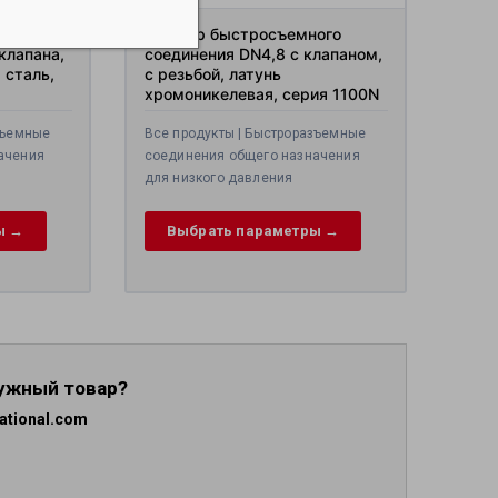
Выбрать
ь
ыбрать
параметры
ого
Штекер быстросъемного
ы
тры
араметры
→
клапана,
соединения DN4,8 с клапаном,
→
 сталь,
с резьбой, латунь
хромоникелевая, серия 1100N
зъемные
Все продукты | Быстроразъемные
ачения
соединения общего назначения
для низкого давления
ы →
Выбрать параметры →
нужный товар?
ational.com