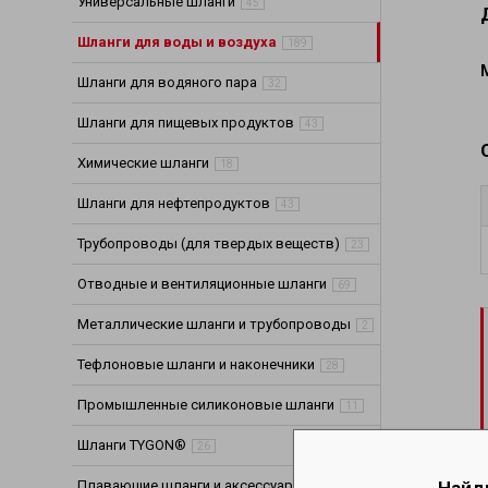
Универсальные шланги
45
Шланги для хи
Шланги для воды и воздуха
Шланги для не
189
Шланги (Рукава
Шланги для водяного пара
32
Шланги и трубо
Шланги для пищевых продуктов
Шланги выхлоп
43
Промышленные 
Химические шланги
18
Шланги для нефтепродуктов
43
Трубопроводы (для твердых веществ)
23
Отводные и вентиляционные шланги
69
Металлические шланги и трубопроводы
2
Тефлоновые шланги и наконечники
28
Промышленные силиконовые шланги
11
Шланги TYGON®
26
Найд
Плавающие шланги и аксессуары
2