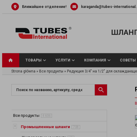
Skip
Ближайшее отделение!
karaganda@tubes-international
to
content
ШЛАНГ
ТОВАРЫ
УСЛУГИ
КОМПАНИЯ
СОВЕТЫ
Strona główna
»
Все продукты
»
Редукция 3/4″ на 1/2″ для охлаждающе
Универсальные
В
Шланги для вод
Шланги и труб
Все продукты
4 606
жидкости
Шланги для па
Промышленные шланги
708
Шланги для пи