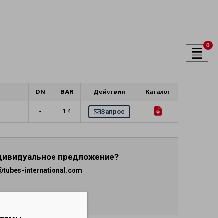
духа и
0
ели
DN
BAR
Действия
Каталог
-
1.4
Запрос
ндивидуальное предложение?
tubes-international.com
стемы