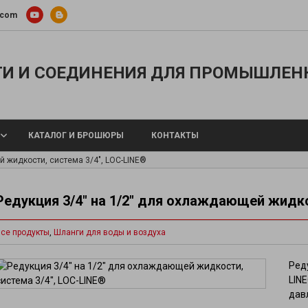
.com
И И СОЕДИНЕНИЯ ДЛЯ ПРОМЫШЛЕН
КАТАЛОГ И БРОШЮРЫ
КОНТАКТЫ
й жидкости, система 3/4″, LOC-LINE®
Редукция 3/4″ на 1/2″ для охлаждающей жидко
 шланги
Металлические шланги и концевые 
се продукты
,
Шланги для воды и воздуха
ы и воздуха
Тефлоновые шланги
опроводы для охлаждающей
Силиконовые шланги
Ред
®
Шланги TYGON
LIN
ра
давл
Шланги для перистальтических нас
щевых веществ