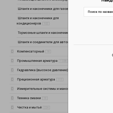
Шланги и наконечники для газов
14
Шланги и наконечники для
кондиционеров
102
Тормозные шланги и наконечники
45
Шланги и соединители для автомобилей
16
Компенсаторный
18
Промышленная арматура
1 338
Гидравлика (высокое давление)
1 287
Прецизионная арматура
111
Измерительные системы и манометры
64
Техника смазки
19
Чистка и мытьё
224