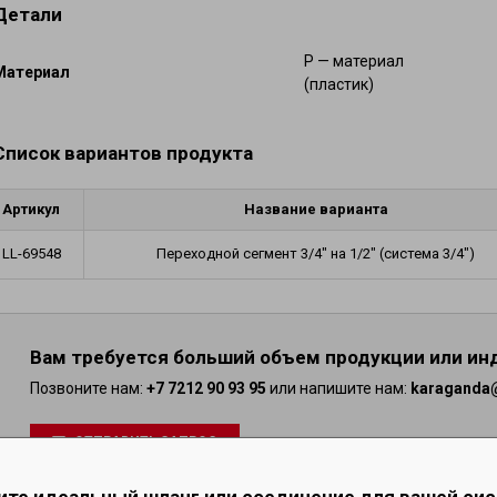
Подогреваемые шланги
Детали
мических веществ
Плавающие шланги и оснащение
фтепродуктов
P — материал
Шланги для газов и фитинги
Mатериал
) для абразивных материалов
(пластик)
Шланги для кондиционирования воз
проводы для бетона и штукатурки
фитинги
ные и вентиляционные
Тормозные шланги и наконечники
Список вариантов продукта
композитные рукава
Автомобильные шланги и соединит
Артикул
Название варианта
LL-69548
Переходной сегмент 3/4" на 1/2" (система 3/4")
Вам требуется больший объем продукции или и
Позвоните нам:
+7 7212 90 93 95
или напишите нам:
karaganda@
ОТПРАВИТЬ ЗАПРОС
ите идеальный шланг или соединение для вашей си