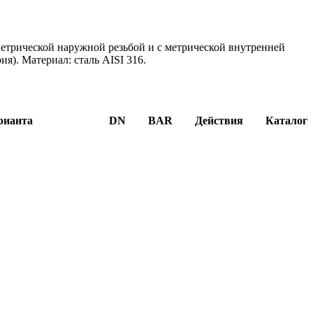
метрической наружной резьбой и с метрической внутренней
ия). Материал: сталь AISI 316.
рианта
DN
BAR
Действия
Каталог