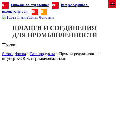
Skip
X
X
X
X
X
X
X
X
X
X
X
X
X
X
X
X
X
X
X
Ближайшее отделение!
karaganda@tubes-
to
international.com
content
ШЛАНГИ И СОЕДИНЕНИЯ
ДЛЯ ПРОМЫШЛЕННОСТИ
Menu
Strona główna
»
Все продукты
»
Прямой редукционный
штуцер KOR-S, нержавеющая сталь