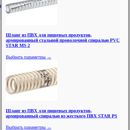
onal.com
Шланг из ПВХ для пищевых продуктов,
армированный стальной проволочной спиралью PVC
4 606
Все продукты
STAR MS 2
708
Промышленные шланги
Выбрать параметры →
45
Универсальные шланги
189
Шланги для воды и воздуха
32
Шланги для водяного пара
43
Шланги для пищевых продуктов
18
Химические шланги
43
Шланги для нефтепродуктов
Шланг из ПВХ для пищевых продуктов,
23
Трубопроводы (для твердых веществ)
армированный спиралью из жесткого ПВХ STAR PS
69
Отводные и вентиляционные шланги
Выбрать параметры →