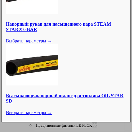
6
Клапаны управления давлением
6
Клапаны другие высоконапорные
Напорный рукав для насыщенного пара STEAM
2
Гидравлические цилиндры
STAR® 6 BAR
11
Аксессуары для высокого давления другие
Выбрать параметры →
15
Термопластичные шланги UHP и наконечники
10
Шланги и аксессуары SPIR STAR
25
Быстроразъемные соединения UHP
20
Гидравлические насосы
12
Клапаны и адаптеры пластин
Всасывающе-напорный шланг для топлива OIL STAR
9
Клапаны управления расходом
SD
37
Адаптеры и аксессуары UHP
Выбрать параметры →
111
Прецизионная арматура
55
Прецизионные фитинги LET-LOK