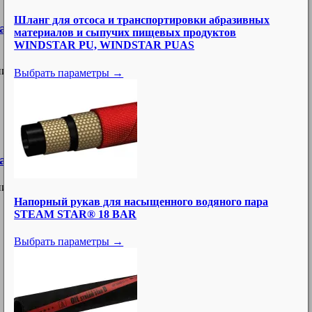
Шланг для отсоса и транспортировки абразивных
апана, с наконечником для шланга, закаленная
материалов и сыпучих пищевых продуктов
WINDSTAR PU, WINDSTAR PUAS
ия для низкого давления
Выбрать параметры →
ана, с резьбой, закалённая сталь, серия 1800
ия для низкого давления
Напорный рукав для насыщенного водяного пара
STEAM STAR® 18 BAR
Выбрать параметры →