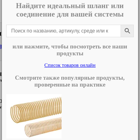
Найдите идеальный шланг или
соединение для вашей системы
или индивидуальное предложение?
или нажмите, чтобы посмотреть все наши
es-international.com
продукты
Список товаров онлайн
Я СЕТЬ
Смотрите также популярные продукты,
ть
проверенные на практике
ОС
ить