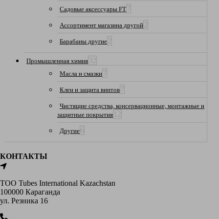
7
Садовые аксессуары FT
2
Ассортимент магазина другой
2
Барабаны другие
32
Промышленная химия
7
Масла и смазки
7
Клеи и защита винтов
Чистящие средства, консервационные, монтажные и
12
защитные покрытия
6
Другие
КОНТАКТЫ
ТОО Tubes International Kazachstan
100000 Караганда
ул. Резника 16