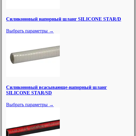
19
Обжимные втулки для наконечников и шлангов
11
Хомуты и крепления для труб и шлангов
Силиконовый напорный шланг SILICONE STAR/D
4
Хомуты для соединения и ремонта труб
Выбрать параметры →
1 287
Гидравлика (высокое давление)
36
Резиновые гидравлические шланги
48
Термопластичные шланги
339
Арматура для высоконапорных шлангов
160
Высоконапорные адаптеры
55
Хомуты для гидравлических труб
Силиконовый всасывающе-напорный шланг
SILICONE STAR/SD
2
Гидравлические трубы
Выбрать параметры →
288
Соединители для гидравлических труб
162
Гидравлические быстроразъемные соединения
11
Высоконапорные поворотные соединения
33
Клапаны управления направлением потока