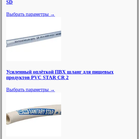
SD
103
Соединения CAMLOCK и соединения IBC
Выбрать параметры →
91
Симметричные зацепные соединения
77
Рычажные соединения
22
Резьбовые соединения и адаптеры
Фланцевые соединения_ прокладки и болты для
19
фланцевых соединений
23
Перегрузочные соединения
6
Усиленный оплёткой ПВХ шланг для пищевых
Промышленные поворотные соединения
продуктов PVC STAR CR 2
13
Соединения для добычи нефти и газа
Выбрать параметры →
43
Нержавеющие гигиенические соединения
87
Арматура (трубы, фитинги и соединители)
152
Наконечники и низкодавленые соединители
10
Литейная арматура
85
Быстросъемные соединения для воды