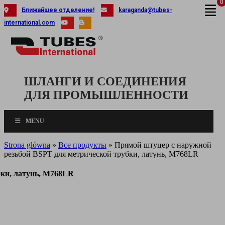
0
Skip
Ближайшее отделение!
karaganda@tubes-
to
international.com
content
ШЛАНГИ И СОЕДИНЕНИЯ
ДЛЯ ПРОМЫШЛЕННОСТИ
MENU
Strona główna
»
Все продукты
»
Прямой штуцер с наружной
резьбой BSPT для метрической трубки, латунь, M768LR
бки, латунь, M768LR