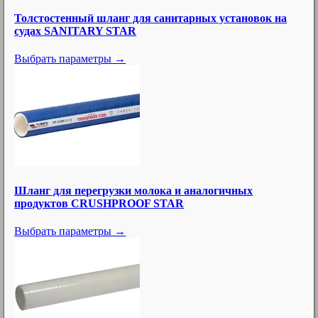
133
Быстросъемные соединения для литьевых форм
Толстостенный шланг для санитарных установок на
судах SANITARY STAR
Быстроразъемные соединения общего назначения
195
для низкого давления
Выбрать параметры →
Быстроразъемные соединения для пищевой
21
промышленности
Промышленные пластиковые быстроразъемные
65
соединения
32
Шаровые краны
4
Задвижки
4
Дисковые затворы (дроссели)
Шланг для перегрузки молока и аналогичных
продуктов CRUSHPROOF STAR
1
Гигиенические клапаны
Выбрать параметры →
8
Обратные клапаны и фильтры
10
Другие клапаны
26
Ленточная зажимная система
40
Кольца для монтажа наконечников