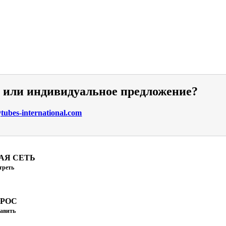
и или индивидуальное предложение?
ubes-international.com
АЯ СЕТЬ
треть
ПРОС
авить