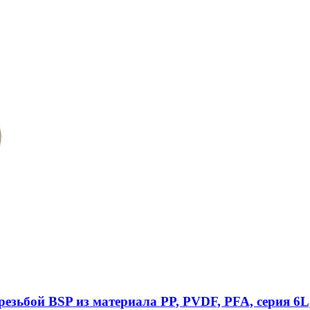
езьбой BSP из материала PP, PVDF, PFA, серия 6L