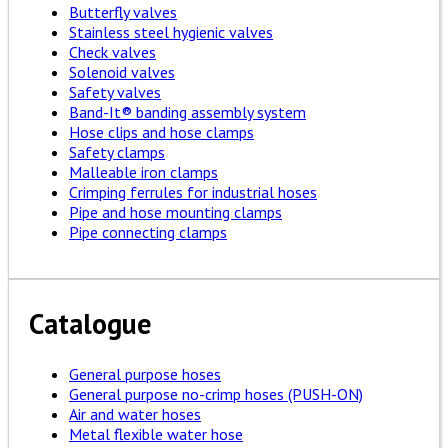
Butterfly valves
Stainless steel hygienic valves
Check valves
Solenoid valves
Safety valves
Band-It® banding assembly system
Hose clips and hose clamps
Safety clamps
Malleable iron clamps
Crimping ferrules for industrial hoses
Pipe and hose mounting clamps
Pipe connecting clamps
Catalogue
General purpose hoses
General purpose no-crimp hoses (PUSH-ON)
Air and water hoses
Metal flexible water hose