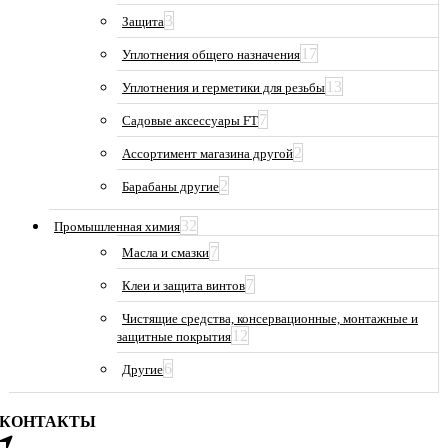
3
Защита
17
Уплотнения общего назначения
13
Уплотнения и герметики для резьбы
7
Садовые аксессуары FT
2
Ассортимент магазина другой
2
Барабаны другие
32
Промышленная химия
7
Масла и смазки
7
Клеи и защита винтов
Чистящие средства, консервационные, монтажные и
12
защитные покрытия
6
Другие
КОНТАКТЫ