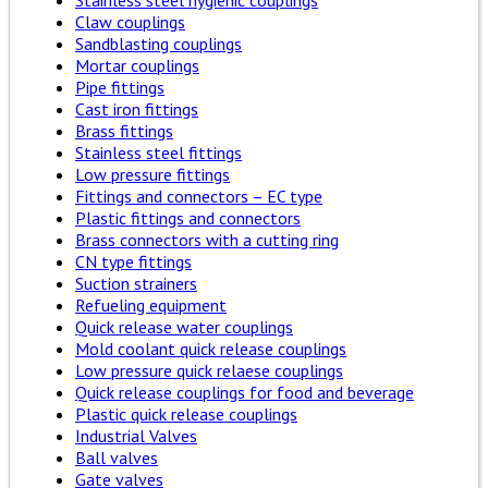
Stainless steel hygienic couplings
Claw couplings
Sandblasting couplings
Mortar couplings
Pipe fittings
Cast iron fittings
Brass fittings
Stainless steel fittings
Low pressure fittings
Fittings and connectors – EC type
Plastic fittings and connectors
Brass connectors with a cutting ring
CN type fittings
Suction strainers
Refueling equipment
Quick release water couplings
Mold coolant quick release couplings
Low pressure quick relaese couplings
Quick release couplings for food and beverage
Plastic quick release couplings
Industrial Valves
Ball valves
Gate valves