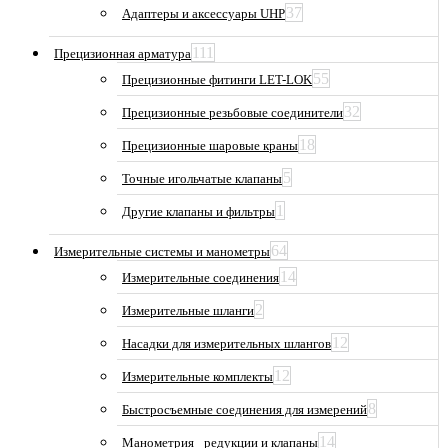
37
Адаптеры и аксессуары UHP
111
Прецизионная арматура
55
Прецизионные фитинги LET-LOK
32
Прецизионные резьбовые соединители
18
Прецизионные шаровые краны
5
Точные игольчатые клапаны
1
Другие клапаны и фильтры
64
Измерительные системы и манометры
14
Измерительные соединения
2
Измерительные шланги
12
Насадки для измерительных шлангов
12
Измерительные комплекты
8
Быстросъемные соединения для измерений
14
Манометрия_ редукции и клапаны