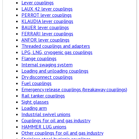
Lever couplings
LAUX 42 lever couplings
PERROT lever couplings
KLAUDIA lever couplings
BAUER lever couplings
FERRARI lever couplings
ANFOR lever couplings
Threaded couplings and adapters
LPG, LNG, cryogenic gas couplings
Flange couplings
Internal swaging system
Loading and unloading couplings
Dry disconnect couplings
Fuel couplings
Emergency release couplings (breakaway couplings)
Rail tanker couplings
Sight glasses
Loading arm
Industrial swivel unions
Couplings for oil and gas industry
HAMMER LUG unions
Other couplings for oil and gas industry