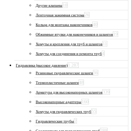
10
Другие клапаны
26
Ленточная зажимная система
40
Кольца для монтажа наконечников
19
Обжимные втулки для наконечников и шлангов
11
Хомуты и крепления для труб и шлангов
4
Хомуты для соединения и ремонта труб
1 287
Гидравлика (высокое давление)
36
Резиновые гидравлические шланги
48
Термопластичные шланги
339
Арматура для высоконапорных шлангов
160
Высоконапорные адаптеры
55
Хомуты для гидравлических труб
2
Гидравлические трубы
288
Соединители для гидравлических труб