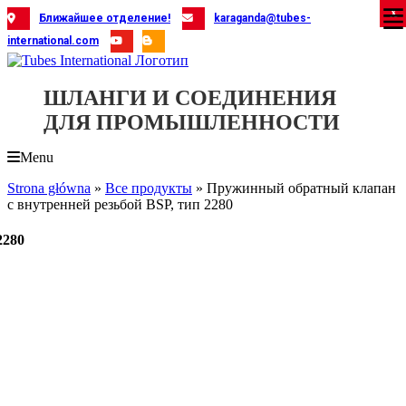
Skip
X
X
X
X
X
X
X
X
X
X
X
X
X
X
X
X
X
X
X
Ближайшее отделение!
karaganda@tubes-
to
international.com
content
ШЛАНГИ И СОЕДИНЕНИЯ
ДЛЯ ПРОМЫШЛЕННОСТИ
Menu
Strona główna
»
Все продукты
»
Пружинный обратный клапан
с внутренней резьбой BSP, тип 2280
2280