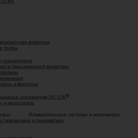
R STAR
ецизионная арматура
е трубы
®
 соединители
тинги прецизионной арматуры
клапаны
цизионные
апаны и фильтры
®
ъемные соединения QC-LOK
 и аксессуары
Измерительные системы и манометры
 гидравлике и пневматике