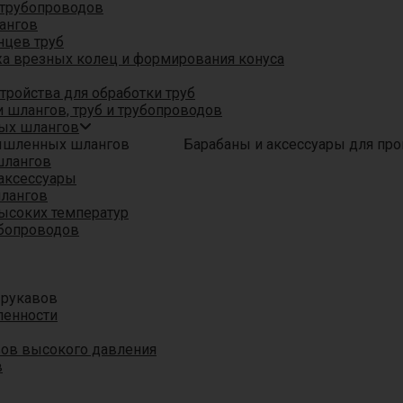
трубопроводов
ангов
нцев труб
а врезных колец и формирования конуса
ройства для обработки труб
 шлангов, труб и трубопроводов
ых шлангов
Барабаны и аксессуары для п
шлангов
аксессуары
шлангов
ысоких температур
убопроводов
 рукавов
ленности
вов высокого давления
в