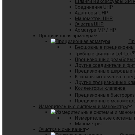
Шланги и аксессуары SPI
Соединения UHP
Адапторы UHP
Манометры UHP
Очистка UHP
Арматура MP / HP
Прецизионная арматура
Пр
Бесшовные прецизионны
Трубные фитинги Let-Lok
Прецизионные резьбовые
Другие соединители и фи
Прецизионные шаровые 
Клапаны игольчатые пре
Другие прецизионные кл
Коллекторы клапанов
Прецизионные быстрораз
Прецизионные манометры
Измерительные системы и манометры
Измерительные системы в
Манометры
Очистка и смывания