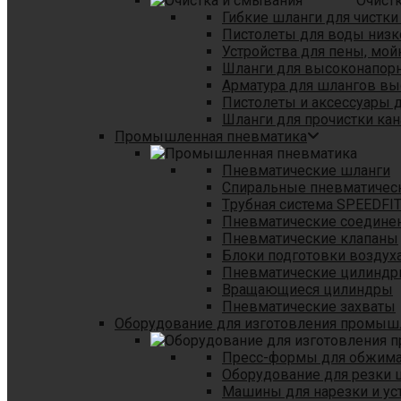
Очист
Гибкие шланги для чистки
Пистолеты для воды низк
Устройства для пены, мой
Шланги для высоконапор
Арматура для шлангов в
Пистолеты и аксессуары 
Шланги для прочистки кан
Промышленная пневматика
Пневматические шланги
Спиральные пневматичес
Tрубная система SPEEDFI
Пневматические соедине
Пневматические клапаны
Блоки подготовки воздуха
Пневматические цилинд
Вращающиеся цилиндры
Пневматические захваты
Оборудование для изготовления промы
Пресс-формы для обжима 
Оборудование для резки 
Машины для нарезки и ус