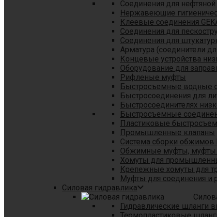
Соединения для нефтяной
Нержавеющие гигиеничес
Клеевые соединения GEK
Соединения для пескостр
Cоединения для штукатур
Арматура (соединители дл
Концевые устройства низ
Оборудование для заправ
Рифленые муфты
Быстросъемные водные 
Быстросоединения для л
Быстросоединителях низк
Быстросъемные соединени
Пластиковые быстросъе
Промышленные клапаны
Система сборки обжимов 
Обжимные муфты, муфты 
Хомуты для промышленн
Крепежные хомуты для тр
Муфты для соединения и 
Силовая гидравлика
Силов
Гидравлические шланги в
Термопластиковые шланг