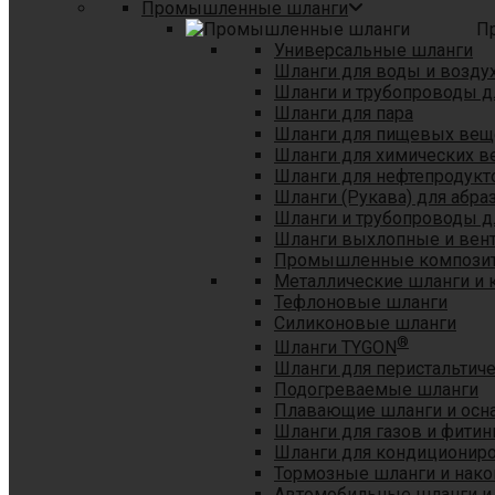
Промышленные шланги
П
Универсальные шланги
Шланги для воды и возду
Шланги и трубопроводы 
Шланги для пара
Шланги для пищевых вещ
Шланги для химических в
Шланги для нефтепродукт
Шланги (Рукава) для абр
Шланги и трубопроводы дл
Шланги выхлопные и вен
Промышленные композит
Металлические шланги и 
Тефлоновые шланги
Силиконовые шланги
®
Шланги TYGON
Шланги для перистальтиче
Подогреваемые шланги
Плавающие шланги и осн
Шланги для газов и фитин
Шланги для кондициониро
Тормозные шланги и нако
Автомобильные шланги и