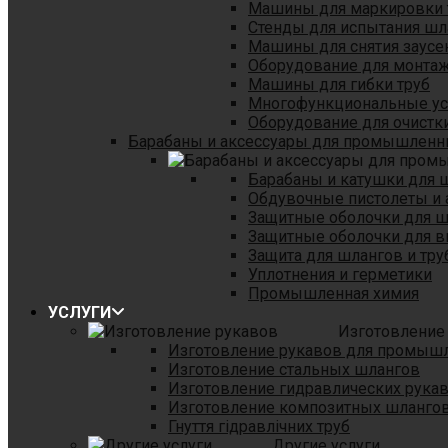
Машины для маркировки 
Стенды для испытания шл
Машины для снятия заусе
Оборудование для монтаж
Машины для гибки труб
Многофункциональные уст
Оборудование для очистки
Барабаны и аксессуары для промышленн
Барабаны и катушки для 
Обдувочные пистолеты и 
Защитные оболочки для 
Защитные оболочки для в
Защита для шлангов и тр
Уплотнения и герметики
Промышленная химия
УСЛУГИ
Изготовление
Изготовление рукавов для промыш
Изготовление стальных шлангов
Изготовление гидравлических рука
Изготовление композитных шланго
Гнуття гідравлічних труб
Другие услуги