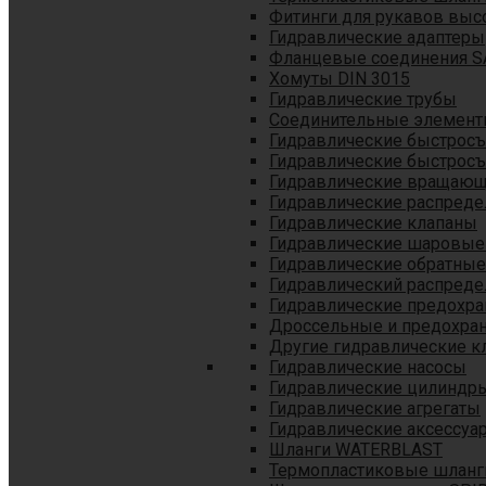
Фитинги для рукавов выс
Гидравлические адаптеры
Фланцевые соединения S
Хомуты DIN 3015
Гидравлические трубы
Соединительные элементы
Гидравлические быстрос
Гидравлические быстрос
Гидравлические вращающ
Гидравлические распреде
Гидравлические клапаны
Гидравлические шаровые
Гидравлические обратные
Гидравлический распреде
Гидравлические предохр
Дроссельные и предохра
Другие гидравлические к
Гидравлические насосы
Гидравлические цилиндр
Гидравлические агрегаты
Гидравлические аксессуа
Шланги WATERBLAST
Термопластиковые шланг