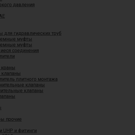
окого давления
AE
 для гидравлических труб
ъемные муфты
ъемные муфты
иеся соединения
лители
 краны
 клапаны
литель плитного монтажа
анительные клапаны
нительные клапаны
лапаны
ы
ры прочие
и UHP и фитинги