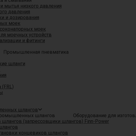
ка и смывания
 и мытья низкого давления
ого давления
ки и дозирования
ных моек
ысоконапорных моек
для моечных устройств
ализации и фитинги
Промышленная пневматика
кие шланги
T
ния
 (FRL)
ры
шленных шлангов
Оборудование для изгото
шлангов (запрессовщики шлангов) Finn-Power
шлангов
тановки концевиков шлангов