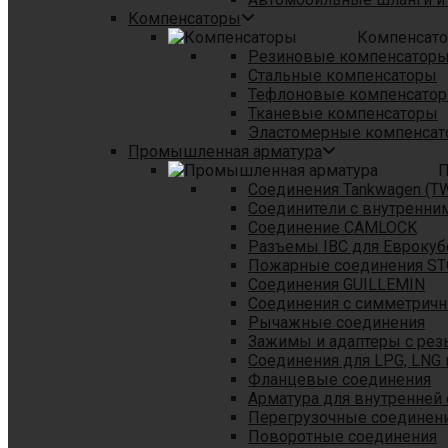
Компенсаторы
Компенсат
Резиновые компенсатор
Стальные компенсаторы
Тефлоновые компенсато
Тканевые компенсаторы
Эластомерные компенса
Промышленная арматура
П
Соединения Tankwagen (T
Соединители с внутренни
Соединение CAMLOCK
Разъемы IBC для Еврокуб
Пожарные соединения S
Соединения GUILLEMIN
Соединения с симметрич
Рычажные соединения
Зажимы и адаптеры с рез
Соединения для LPG, LNG 
Фланцевые соединения
Арматура для внутренней
Перегрузочные соединен
Поворотные соединения