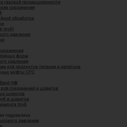
 и газовой промышленности
кие соединения
A
уйной обработки
ки
я труб)
кого давления
ки
соединения
итейных форм
ого давления
я для продуктов питания и напитков
мные муфты CPC
Band-It®
для соединений и шлангов
ых шлангов
уб и шлангов
ремонта труб
ая гидравлика
ысокого давления
и