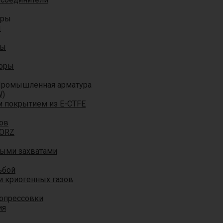
оры
ы
ры
торы
ромышленная арматура
W)
м покрытием из E-CTFE
ов
TORZ
ными захватами
ьбой
и криогенных газов
 опрессовки
ия