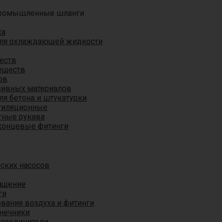
ромышленные шланги
ха
для охлаждающей жидкости
еств
еществ
ов
азивных материалов
я бетона и штукатурки
тиляционные
ные рукава
концевые фитинги
ских насосов
ащение
ги
вания воздуха и фитинги
нечники
 соединители