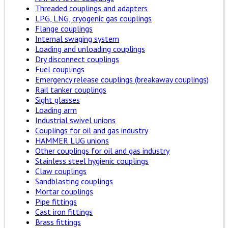
Threaded couplings and adapters
LPG, LNG, cryogenic gas couplings
Flange couplings
Internal swaging system
Loading and unloading couplings
Dry disconnect couplings
Fuel couplings
Emergency release couplings (breakaway couplings)
Rail tanker couplings
Sight glasses
Loading arm
Industrial swivel unions
Couplings for oil and gas industry
HAMMER LUG unions
Other couplings for oil and gas industry
Stainless steel hygienic couplings
Claw couplings
Sandblasting couplings
Mortar couplings
Pipe fittings
Cast iron fittings
Brass fittings