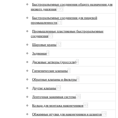
Быстроразъемные соединения общего назначения для
195
низкого давления
Быстроразъемные соединения для пищевой
21
промышленности
Промышленные пластиковые быстроразъемные
65
соединения
32
Шаровые краны
4
Задвижки
4
Дисковые затворы (дроссели)
1
Гигиенические клапаны
8
Обратные клапаны и фильтры
10
Другие клапаны
26
Ленточная зажимная система
40
Кольца для монтажа наконечников
19
Обжимные втулки для наконечников и шлангов