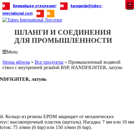
Skip
X
X
X
X
X
X
X
X
X
X
X
X
X
X
X
X
X
X
X
Ближайшее отделение!
karaganda@tubes-
to
international.com
content
ШЛАНГИ И СОЕДИНЕНИЯ
ДЛЯ ПРОМЫШЛЕННОСТИ
Menu
Strona główna
»
Все продукты
»
Промышленный водяной
ствол с внутренней резьбой BSP, HANDFIGHTER, латунь
HANDFIGHTER, латунь
й. Кольцо из резины EPDM защищает от механических
пус: высокопрочный пластик (ацеталь). Насадка: 7 мм или 10 мм
ток: 75 л/мин (6 бар) или 150 л/мин (6 бар).