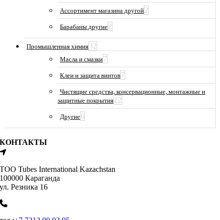
2
Ассортимент магазина другой
2
Барабаны другие
32
Промышленная химия
7
Масла и смазки
7
Клеи и защита винтов
Чистящие средства, консервационные, монтажные и
12
защитные покрытия
6
Другие
КОНТАКТЫ
ТОО Tubes International Kazachstan
100000 Караганда
ул. Резника 16