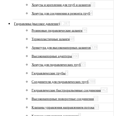
11
Хомуты и крепления для труб и шлангов
4
Хомуты для соединения и ремонта труб
1 287
Гидравлика (высокое давление)
36
Резиновые гидравлические шланги
48
Термопластичные шланги
339
Арматура для высоконапорных шлангов
160
Высоконапорные адаптеры
55
Хомуты для гидравлических труб
2
Гидравлические трубы
288
Соединители для гидравлических труб
162
Гидравлические быстроразъемные соединения
11
Высоконапорные поворотные соединения
33
Клапаны управления направлением потока
6
Клапаны управления давлением