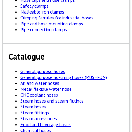
Hose clips and hose clamps
Safety clamps
Malleable iron clamps
Crimping ferrules for industrial hoses
Pipe and hose mounting clamps
Pipe connecting clamps
Catalogue
General purpose hoses
General purpose no-crimp hoses (PUSH-ON)
Air and water hoses
Metal flexible water hose
CNC coolant hoses
Steam hoses and steam fittings
Steam hoses
Steam fittings
Steam accessories
Food and beverage hoses
Chemical hoses