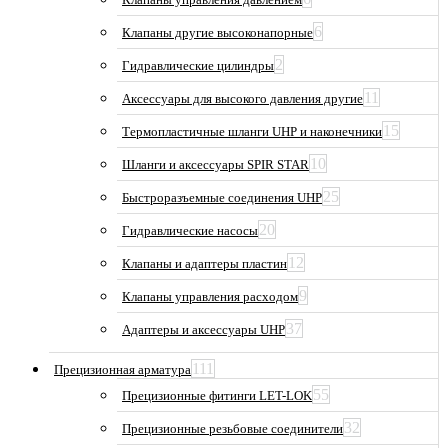
6
Клапаны другие высоконапорные
2
Гидравлические цилиндры
11
Аксессуары для высокого давления другие
15
Термопластичные шланги UHP и наконечники
10
Шланги и аксессуары SPIR STAR
25
Быстроразъемные соединения UHP
20
Гидравлические насосы
12
Клапаны и адаптеры пластин
9
Клапаны управления расходом
37
Адаптеры и аксессуары UHP
111
Прецизионная арматура
55
Прецизионные фитинги LET-LOK
32
Прецизионные резьбовые соединители