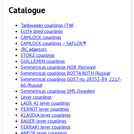
Catalogue
Tankwagen couplings (TW)
Ectfe lined couplings
CAMLOCK couplings
CAMLOCK couplings – SAFLOK®
IBC adaptors
STORZ couplings
GUILLEMIN couplings
Symmetrical couplings NOR (Norway)
Symmetrical couplings ROTTA ROTH (Russia)
Symmetrical couplings GOST no. 28352-89, 2217-
66 (Russia)
Symmetrical couplings SMS (Sweden)
Lever couplings
LAUX 42 lever couplings
PERROT lever couplings
KLAUDIA lever couplings
BAUER lever couplings
FERRARI lever couplings
ANFOR lever couplings