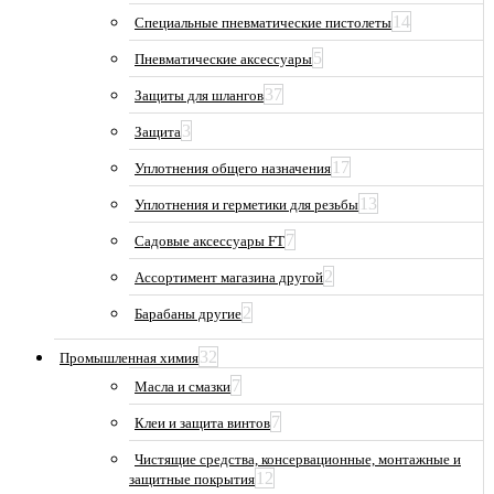
14
Специальные пневматические пистолеты
5
Пневматические аксессуары
37
Защиты для шлангов
3
Защита
17
Уплотнения общего назначения
13
Уплотнения и герметики для резьбы
7
Садовые аксессуары FT
2
Ассортимент магазина другой
2
Барабаны другие
32
Промышленная химия
7
Масла и смазки
7
Клеи и защита винтов
Чистящие средства, консервационные, монтажные и
12
защитные покрытия