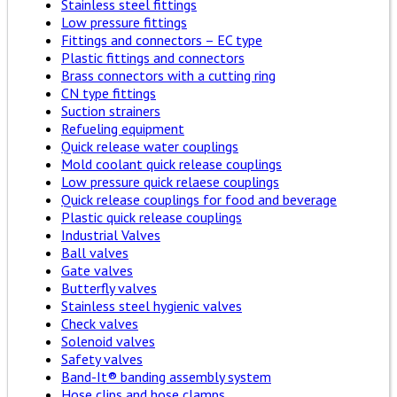
Stainless steel fittings
Low pressure fittings
Fittings and connectors – EC type
Plastic fittings and connectors
Brass connectors with a cutting ring
CN type fittings
Suction strainers
Refueling equipment
Quick release water couplings
Mold coolant quick release couplings
Low pressure quick relaese couplings
Quick release couplings for food and beverage
Plastic quick release couplings
Industrial Valves
Ball valves
Gate valves
Butterfly valves
Stainless steel hygienic valves
Check valves
Solenoid valves
Safety valves
Band-It® banding assembly system
Hose clips and hose clamps