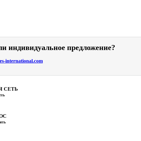
ли индивидуальное предложение?
s-international.com
Я СЕТЬ
еть
ОС
ить