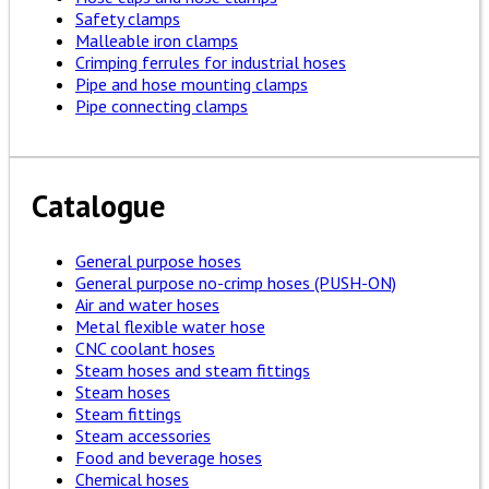
Safety clamps
Malleable iron clamps
Crimping ferrules for industrial hoses
Pipe and hose mounting clamps
Pipe connecting clamps
Catalogue
General purpose hoses
General purpose no-crimp hoses (PUSH-ON)
Air and water hoses
Metal flexible water hose
CNC coolant hoses
Steam hoses and steam fittings
Steam hoses
Steam fittings
Steam accessories
Food and beverage hoses
Chemical hoses