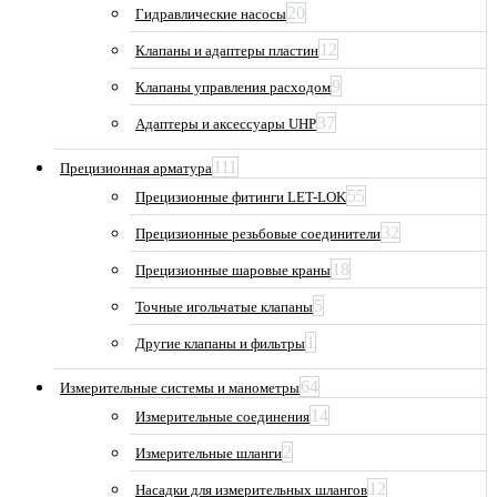
20
Гидравлические насосы
12
Клапаны и адаптеры пластин
9
Клапаны управления расходом
37
Адаптеры и аксессуары UHP
111
Прецизионная арматура
55
Прецизионные фитинги LET-LOK
32
Прецизионные резьбовые соединители
18
Прецизионные шаровые краны
5
Точные игольчатые клапаны
1
Другие клапаны и фильтры
64
Измерительные системы и манометры
14
Измерительные соединения
2
Измерительные шланги
12
Насадки для измерительных шлангов