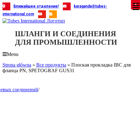
Skip
X
X
X
X
X
X
X
X
X
X
X
X
X
X
X
X
X
X
X
Ближайшее отделение!
karaganda@tubes-
to
international.com
content
ШЛАНГИ И СОЕДИНЕНИЯ
ДЛЯ ПРОМЫШЛЕННОСТИ
Menu
Strona główna
»
Все продукты
»
Плоская прокладка IBC для
фланца PN, SPETOGRAF GUS31
цевых соединений
/