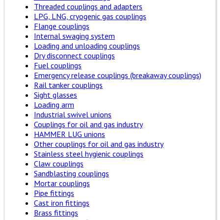
Threaded couplings and adapters
LPG, LNG, cryogenic gas couplings
Flange couplings
Internal swaging system
Loading and unloading couplings
Dry disconnect couplings
Fuel couplings
Emergency release couplings (breakaway couplings)
Rail tanker couplings
Sight glasses
Loading arm
Industrial swivel unions
Couplings for oil and gas industry
HAMMER LUG unions
Other couplings for oil and gas industry
Stainless steel hygienic couplings
Claw couplings
Sandblasting couplings
Mortar couplings
Pipe fittings
Cast iron fittings
Brass fittings