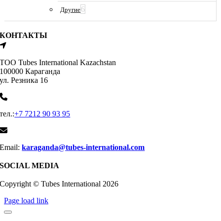
6
Другие
КОНТАКТЫ
ТОО Tubes International Kazachstan
100000 Караганда
ул. Резника 16
тел.:
+7 7212 90 93 95
Email:
karaganda@tubes-international.com
SOCIAL MEDIA
Copyright © Tubes International
2026
Page load link