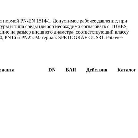
с нормой PN-EN 1514-1. Допустимое рабочее давление, при
атуры и типа среды (выбор необходимо согласовать с TUBES
ие на размер внешнего диаметра, соответствующий классу
N10, PN16 и PN25. Материал: SPETOGRAF GUS31. Рабочее
рианта
DN
BAR
Действия
Каталог