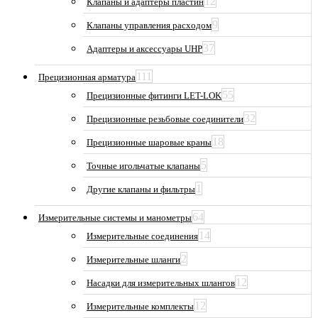
12
Клапаны и адаптеры пластин
9
Клапаны управления расходом
37
Адаптеры и аксессуары UHP
111
Прецизионная арматура
55
Прецизионные фитинги LET-LOK
32
Прецизионные резьбовые соединители
18
Прецизионные шаровые краны
5
Точные игольчатые клапаны
1
Другие клапаны и фильтры
64
Измерительные системы и манометры
14
Измерительные соединения
2
Измерительные шланги
12
Насадки для измерительных шлангов
12
Измерительные комплекты