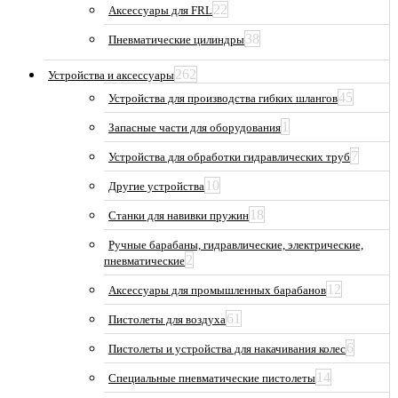
22
Аксессуары для FRL
38
Пневматические цилиндры
262
Устройства и аксессуары
45
Устройства для производства гибких шлангов
1
Запасные части для оборудования
7
Устройства для обработки гидравлических труб
10
Другие устройства
18
Станки для навивки пружин
Ручные барабаны, гидравлические, электрические,
2
пневматические
12
Аксессуары для промышленных барабанов
61
Пистолеты для воздуха
6
Пистолеты и устройства для накачивания колес
14
Специальные пневматические пистолеты