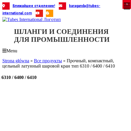
Skip
X
X
X
X
X
X
X
X
X
X
X
X
X
X
X
X
X
X
X
Ближайшее отделение!
karaganda@tubes-
to
international.com
content
ШЛАНГИ И СОЕДИНЕНИЯ
ДЛЯ ПРОМЫШЛЕННОСТИ
Menu
Strona główna
»
Все продукты
»
Прочный, компактный,
цельный латунный шаровой кран тип 6310 / 6400 / 6410
10 / 6400 / 6410