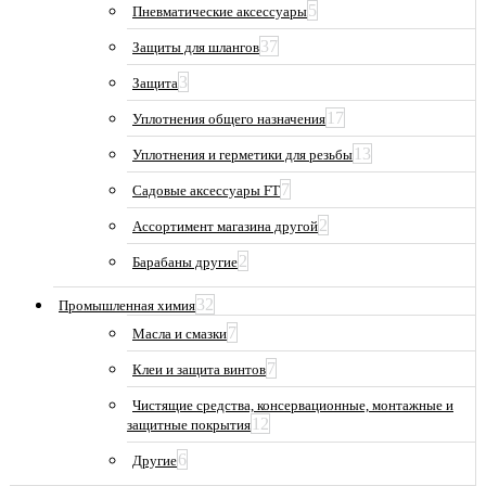
5
Пневматические аксессуары
37
Защиты для шлангов
3
Защита
17
Уплотнения общего назначения
13
Уплотнения и герметики для резьбы
7
Садовые аксессуары FT
2
Ассортимент магазина другой
2
Барабаны другие
32
Промышленная химия
7
Масла и смазки
7
Клеи и защита винтов
Чистящие средства, консервационные, монтажные и
12
защитные покрытия
6
Другие