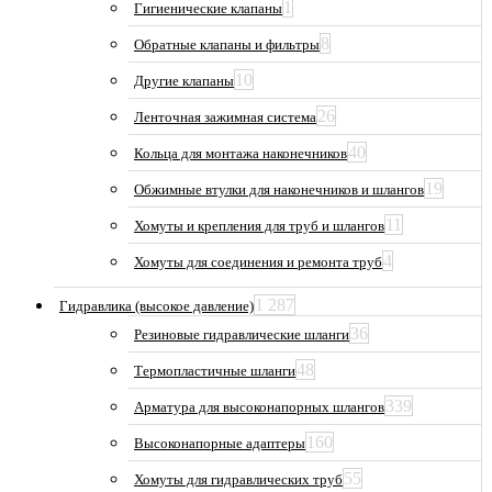
1
Гигиенические клапаны
8
Обратные клапаны и фильтры
10
Другие клапаны
26
Ленточная зажимная система
40
Кольца для монтажа наконечников
19
Обжимные втулки для наконечников и шлангов
11
Хомуты и крепления для труб и шлангов
4
Хомуты для соединения и ремонта труб
1 287
Гидравлика (высокое давление)
36
Резиновые гидравлические шланги
48
Термопластичные шланги
339
Арматура для высоконапорных шлангов
160
Высоконапорные адаптеры
55
Хомуты для гидравлических труб