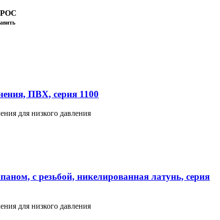
ПРОС
авить
ения, ПВХ, серия 1100
ения для низкого давления
паном, с резьбой, никелированная латунь, серия
ения для низкого давления