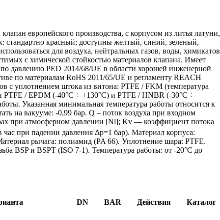
апан европейского производства, с корпусом из литья латуни
х: стандартно красный; доступны желтый, синий, зеленый,
пользоваться для воздуха, нейтральных газов, воды, химикатов
естимых с химической стойкостью материалов клапана. Имеет
ы по давлению PED 2014/68/UE в области хорошей инженерной
рективе по материалам RoHS 2011/65/UE и регламенту REACH
ов с уплотнением штока из витона: PTFE / FKM (температура
ии PTFE / EPDM (-40°C ÷ +130°C) и PTFE / HNBR (-30°C ÷
работы. Указанная минимальная температура работы относится к
ть на вакууме: -0,99 бар. Q – поток воздуха при входном
рах при атмосферном давлении [Nl]; Kv — коэффициент потока
 час при падении давления Δp=1 бар). Материал корпуса:
Материал рычага: полиамид (PA 66). Уплотнение шара: PTFE.
зьба BSP и BSPT (ISO 7-1). Температура работы: от -20°C до
рианта
DN
BAR
Действия
Каталог