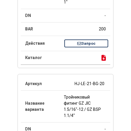
1"
-
200
Запрос
HJ-LE-21-BG-20
Тройниковый
фитинг GZ JIC
1.5/16"-12 / GZ BSP
1.1/4"
-