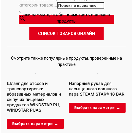
категории товара ...
×
или нажмите, чтобы посмотреть все наши
продукты
СПИСОК ТОВАРОВ ОНЛАЙН
Смотрите также популярные продукты, проверенные на
практике
Шланг для отсоса и
Напорный рукав для
транспортировки
насыщенного водяного
ш
абразивных материалов и
пара STEAM STAR® 18 BAR
сыпучих пищевых
продуктов WINDSTAR PU,
Выбрать параметры →
WINDSTAR PUAS
Выбрать параметры →