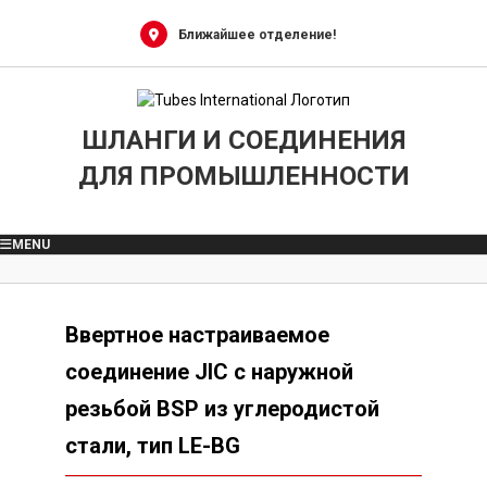
Skip
X
X
X
X
X
X
X
X
X
X
X
X
X
X
X
X
X
X
X
to
Ближайшее отделение!
content
ШЛАНГИ И СОЕДИНЕНИЯ
ДЛЯ ПРОМЫШЛЕННОСТИ
MENU
Ввертное настраиваемое
соединение JIC с наружной
резьбой BSP из углеродистой
стали, тип LE-BG