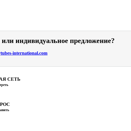
и или индивидуальное предложение?
ubes-international.com
АЯ СЕТЬ
треть
ПРОС
авить