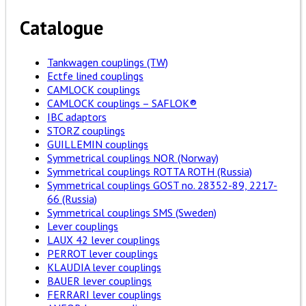
Catalogue
Tankwagen couplings (TW)
Ectfe lined couplings
CAMLOCK couplings
CAMLOCK couplings – SAFLOK®
IBC adaptors
STORZ couplings
GUILLEMIN couplings
Symmetrical couplings NOR (Norway)
Symmetrical couplings ROTTA ROTH (Russia)
Symmetrical couplings GOST no. 28352-89, 2217-
66 (Russia)
Symmetrical couplings SMS (Sweden)
Lever couplings
LAUX 42 lever couplings
PERROT lever couplings
KLAUDIA lever couplings
BAUER lever couplings
FERRARI lever couplings