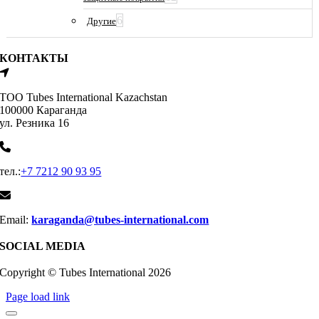
6
Другие
КОНТАКТЫ
ТОО Tubes International Kazachstan
100000 Караганда
ул. Резника 16
тел.:
+7 7212 90 93 95
Email:
karaganda@tubes-international.com
SOCIAL MEDIA
Copyright © Tubes International
2026
Page load link