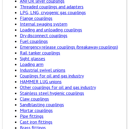
ANFOR lever couplings
Threaded couplings and adapters
LPG, LNG, cryogenic gas couplings
Flange couplings
Internal swaging system
Loading and unloading couplings
Dry disconnect couplings
Fuel couplings
Emergency release couplings (breakaway couplings)
Rail tanker couplings
Sight glasses
Loading arm
Industrial swivel unions
Couplings for oil and gas industry
HAMMER LUG unions
Other couplings for oil and gas industry
Stainless steel hygienic couplings
Claw couplings
Sandblasting couplings
Mortar couplings
Pipe fittings
Cast iron fittings
Brass fittings