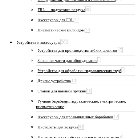
88
FRL — подготовка воздуха
22
Аксессуары для FRL
38
Пневматические цилиндры
262
Устройства и аксессуары
45
Устройства для производства гибких шлангов
1
Запасные части для оборудования
7
Устройства для обработки гидравлических труб
10
Другие устройства
18
Станки для навивки пружин
Ручные барабаны, гидравлические, электрические,
2
пневматические
12
Аксессуары для промышленных барабанов
61
Пистолеты для воздуха
6
Пистолеты и устройства для накачивания колес