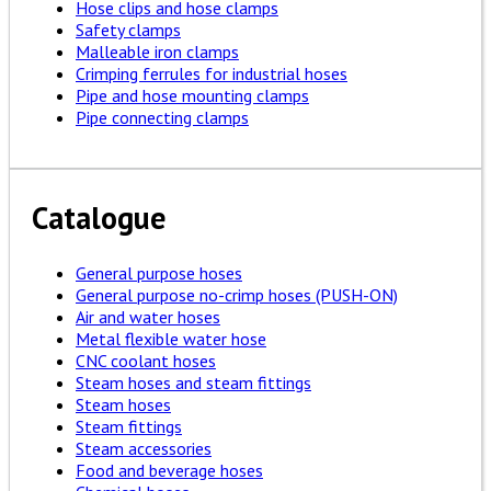
Hose clips and hose clamps
Safety clamps
Malleable iron clamps
Crimping ferrules for industrial hoses
Pipe and hose mounting clamps
Pipe connecting clamps
Catalogue
General purpose hoses
General purpose no-crimp hoses (PUSH-ON)
Air and water hoses
Metal flexible water hose
CNC coolant hoses
Steam hoses and steam fittings
Steam hoses
Steam fittings
Steam accessories
Food and beverage hoses