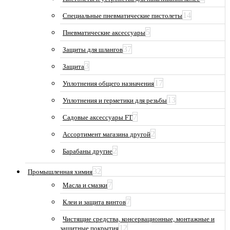
14
Специальные пневматические пистолеты
5
Пневматические аксессуары
37
Защиты для шлангов
3
Защита
17
Уплотнения общего назначения
13
Уплотнения и герметики для резьбы
7
Садовые аксессуары FT
2
Ассортимент магазина другой
2
Барабаны другие
32
Промышленная химия
7
Масла и смазки
7
Клеи и защита винтов
Чистящие средства, консервационные, монтажные и
12
защитные покрытия