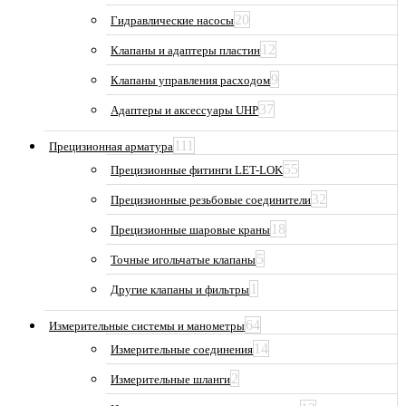
20
Гидравлические насосы
12
Клапаны и адаптеры пластин
9
Клапаны управления расходом
37
Адаптеры и аксессуары UHP
111
Прецизионная арматура
55
Прецизионные фитинги LET-LOK
32
Прецизионные резьбовые соединители
18
Прецизионные шаровые краны
5
Точные игольчатые клапаны
1
Другие клапаны и фильтры
64
Измерительные системы и манометры
14
Измерительные соединения
2
Измерительные шланги