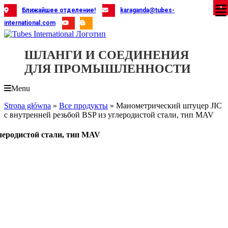
Skip
X
X
X
X
X
X
X
X
X
X
X
X
X
X
X
X
X
X
X
Ближайшее отделение!
karaganda@tubes-
to
international.com
content
ШЛАНГИ И СОЕДИНЕНИЯ
ДЛЯ ПРОМЫШЛЕННОСТИ
Menu
Strona główna
»
Все продукты
»
Манометрический штуцер JIC
с внутренней резьбой BSP из углеродистой стали, тип MAV
леродистой стали, тип MAV