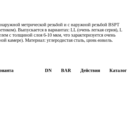
 наружной метрической резьбой и с наружной резьбой BSPT
тиком). Выпускается в вариантах: LL (очень легкая серия), L
елем с толщиной слоя 6-10 мкм, что характеризуется очень
ной камере). Материал: углеродистая сталь, цинк-никель.
рианта
DN
BAR
Действия
Каталог