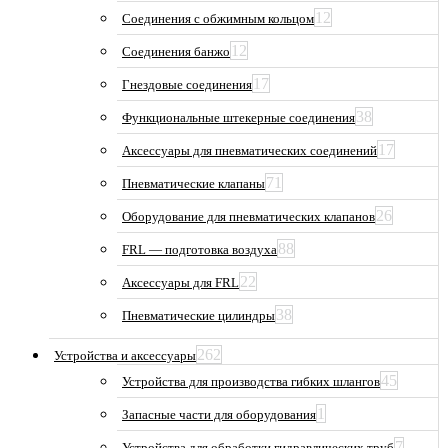
12
Соединения с обжимным кольцом
12
Соединения банжо
17
Гнездовые соединения
38
Функциональные штекерные соединения
17
Аксессуары для пневматических соединений
71
Пневматические клапаны
26
Оборудование для пневматических клапанов
88
FRL — подготовка воздуха
22
Аксессуары для FRL
38
Пневматические цилиндры
262
Устройства и аксессуары
45
Устройства для производства гибких шлангов
1
Запасные части для оборудования
7
Устройства для обработки гидравлических труб