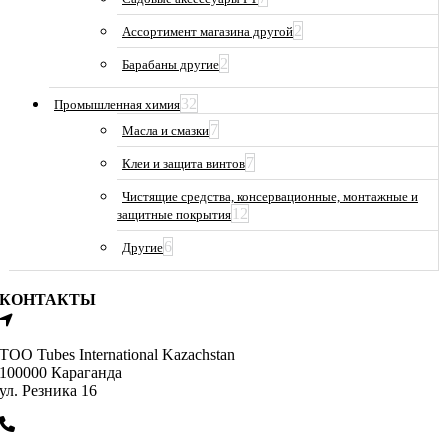
2
Ассортимент магазина другой
2
Барабаны другие
32
Промышленная химия
7
Масла и смазки
7
Клеи и защита винтов
Чистящие средства, консервационные, монтажные и
12
защитные покрытия
6
Другие
КОНТАКТЫ
ТОО Tubes International Kazachstan
100000 Караганда
ул. Резника 16