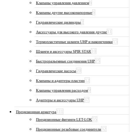
6
Клапаны управления давлением
6
Клапаны другие высоконапорные
2
Гидравлические цилиндры
11
Аксессуары для высокого давления другие
15
Термопластичные шланги UHP и наконечники
10
Шланги и аксессуары SPIR STAR
25
Быстроразъемные соединения UHP
20
Гидравлические насосы
12
Клапаны и адаптеры пластин
9
Клапаны управления расходом
37
Адаптеры и аксессуары UHP
111
Прецизионная арматура
55
Прецизионные фитинги LET-LOK
32
Прецизионные резьбовые соединители