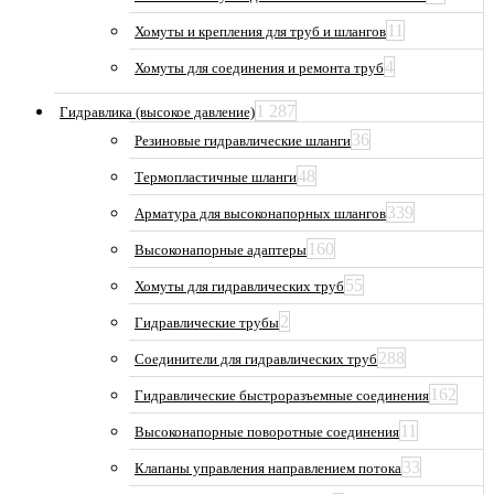
11
Хомуты и крепления для труб и шлангов
4
Хомуты для соединения и ремонта труб
1 287
Гидравлика (высокое давление)
36
Резиновые гидравлические шланги
48
Термопластичные шланги
339
Арматура для высоконапорных шлангов
160
Высоконапорные адаптеры
55
Хомуты для гидравлических труб
2
Гидравлические трубы
288
Соединители для гидравлических труб
162
Гидравлические быстроразъемные соединения
11
Высоконапорные поворотные соединения
33
Клапаны управления направлением потока