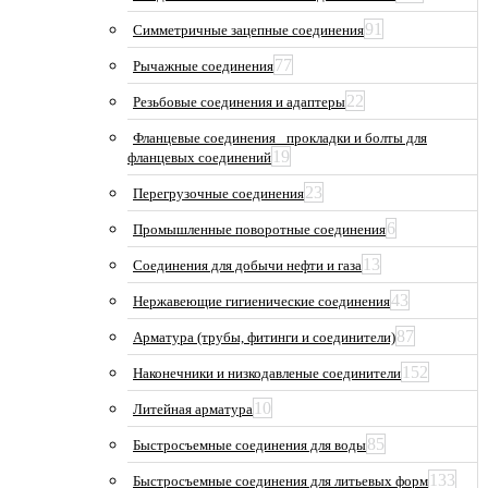
91
Симметричные зацепные соединения
77
Рычажные соединения
22
Резьбовые соединения и адаптеры
Фланцевые соединения_ прокладки и болты для
19
фланцевых соединений
23
Перегрузочные соединения
6
Промышленные поворотные соединения
13
Соединения для добычи нефти и газа
43
Нержавеющие гигиенические соединения
87
Арматура (трубы, фитинги и соединители)
152
Наконечники и низкодавленые соединители
10
Литейная арматура
85
Быстросъемные соединения для воды
133
Быстросъемные соединения для литьевых форм