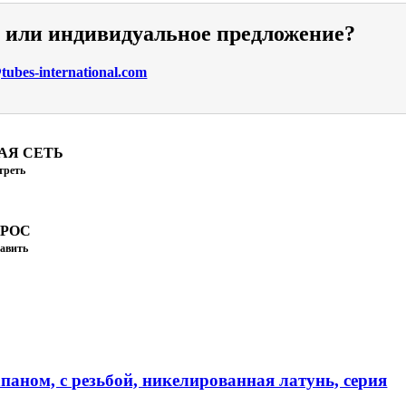
и или индивидуальное предложение?
ubes-international.com
АЯ СЕТЬ
треть
ПРОС
авить
паном, с резьбой, никелированная латунь, серия