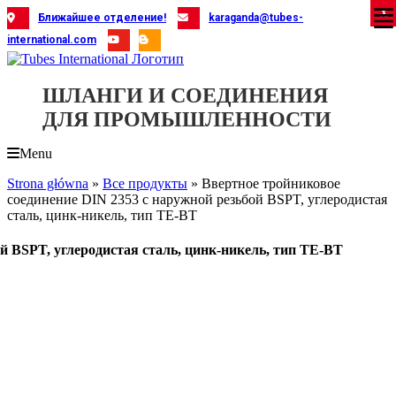
Skip
X
X
X
X
X
X
X
X
X
X
X
X
X
X
X
X
X
X
X
Ближайшее отделение!
karaganda@tubes-
to
international.com
content
ШЛАНГИ И СОЕДИНЕНИЯ
ДЛЯ ПРОМЫШЛЕННОСТИ
Menu
Strona główna
»
Все продукты
»
Ввертное тройниковое
соединение DIN 2353 с наружной резьбой BSPT, углеродистая
сталь, цинк-никель, тип TE-BT
й BSPT, углеродистая сталь, цинк-никель, тип TE-BT