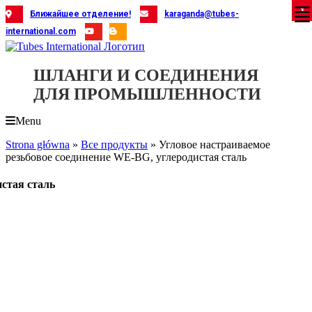
Skip
X
X
X
X
X
X
X
X
X
X
X
X
X
X
X
X
X
X
X
Ближайшее отделение!
karaganda@tubes-
to
international.com
content
ШЛАНГИ И СОЕДИНЕНИЯ
ДЛЯ ПРОМЫШЛЕННОСТИ
Menu
Strona główna
»
Все продукты
»
Угловое настраиваемое
резьбовое соединение WE-BG, углеродистая сталь
истая сталь