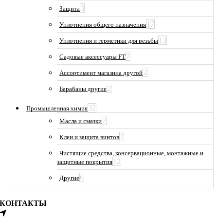
3
Защита
17
Уплотнения общего назначения
13
Уплотнения и герметики для резьбы
7
Садовые аксессуары FT
2
Ассортимент магазина другой
2
Барабаны другие
32
Промышленная химия
7
Масла и смазки
7
Клеи и защита винтов
Чистящие средства, консервационные, монтажные и
12
защитные покрытия
6
Другие
КОНТАКТЫ