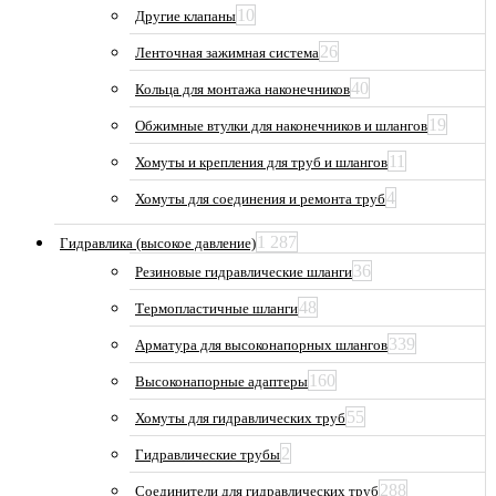
10
Другие клапаны
26
Ленточная зажимная система
40
Кольца для монтажа наконечников
19
Обжимные втулки для наконечников и шлангов
11
Хомуты и крепления для труб и шлангов
4
Хомуты для соединения и ремонта труб
1 287
Гидравлика (высокое давление)
36
Резиновые гидравлические шланги
48
Термопластичные шланги
339
Арматура для высоконапорных шлангов
160
Высоконапорные адаптеры
55
Хомуты для гидравлических труб
2
Гидравлические трубы
288
Соединители для гидравлических труб