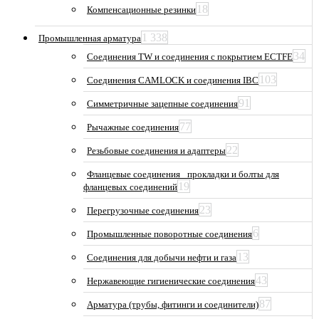
18
Компенсационные резинки
1 338
Промышленная арматура
34
Соединения TW и соединения с покрытием ECTFE
103
Соединения CAMLOCK и соединения IBC
91
Симметричные зацепные соединения
77
Рычажные соединения
22
Резьбовые соединения и адаптеры
Фланцевые соединения_ прокладки и болты для
19
фланцевых соединений
23
Перегрузочные соединения
6
Промышленные поворотные соединения
13
Соединения для добычи нефти и газа
43
Нержавеющие гигиенические соединения
87
Арматура (трубы, фитинги и соединители)