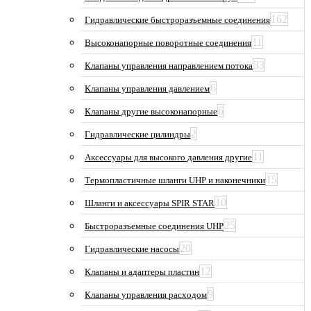
162
Гидравлические быстроразъемные соединения
11
Высоконапорные поворотные соединения
33
Клапаны управления направлением потока
6
Клапаны управления давлением
6
Клапаны другие высоконапорные
2
Гидравлические цилиндры
11
Аксессуары для высокого давления другие
15
Термопластичные шланги UHP и наконечники
10
Шланги и аксессуары SPIR STAR
25
Быстроразъемные соединения UHP
20
Гидравлические насосы
12
Клапаны и адаптеры пластин
9
Клапаны управления расходом