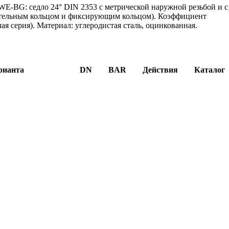
WE-BG: седло 24° DIN 2353 с метрической наружной резьбой и с
ительным кольцом и фиксирующим кольцом). Коэффициент
елая серия). Материал: углеродистая сталь, оцинкованная.
рианта
DN
BAR
Действия
Каталог