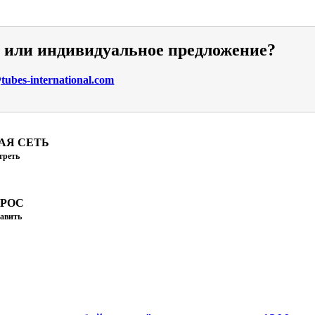
и или индивидуальное предложение?
ubes-international.com
АЯ СЕТЬ
треть
ПРОС
авить