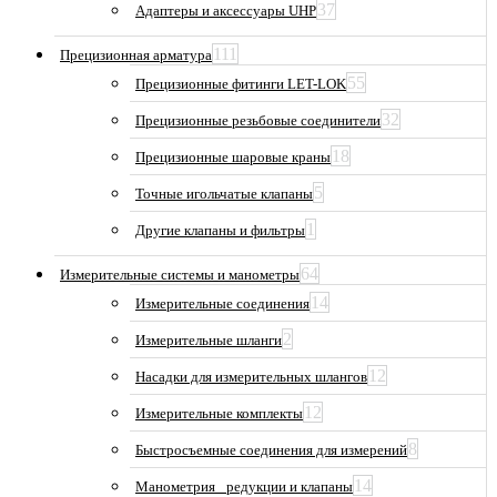
37
Адаптеры и аксессуары UHP
111
Прецизионная арматура
55
Прецизионные фитинги LET-LOK
32
Прецизионные резьбовые соединители
18
Прецизионные шаровые краны
5
Точные игольчатые клапаны
1
Другие клапаны и фильтры
64
Измерительные системы и манометры
14
Измерительные соединения
2
Измерительные шланги
12
Насадки для измерительных шлангов
12
Измерительные комплекты
8
Быстросъемные соединения для измерений
14
Манометрия_ редукции и клапаны