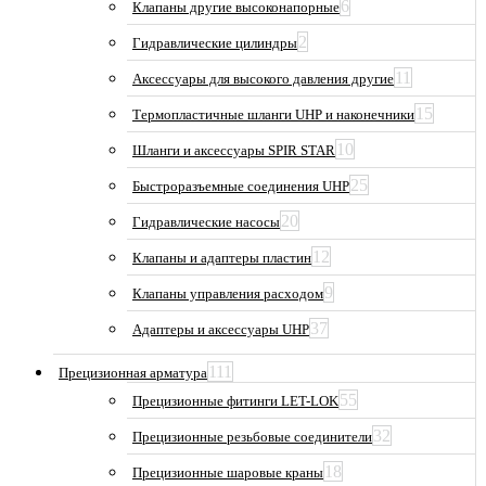
6
Клапаны другие высоконапорные
2
Гидравлические цилиндры
11
Аксессуары для высокого давления другие
15
Термопластичные шланги UHP и наконечники
10
Шланги и аксессуары SPIR STAR
25
Быстроразъемные соединения UHP
20
Гидравлические насосы
12
Клапаны и адаптеры пластин
9
Клапаны управления расходом
37
Адаптеры и аксессуары UHP
111
Прецизионная арматура
55
Прецизионные фитинги LET-LOK
32
Прецизионные резьбовые соединители
18
Прецизионные шаровые краны