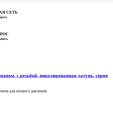
АЯ СЕТЬ
треть
ПРОС
авить
паном, с резьбой, никелированная латунь, серия
ения для низкого давления