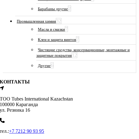
2
Барабаны другие
32
Промышленная химия
7
Масла и смазки
7
Клеи и защита винтов
Чистящие средства, консервационные, монтажные и
12
защитные покрытия
6
Другие
КОНТАКТЫ
ТОО Tubes International Kazachstan
100000 Караганда
ул. Резника 16
тел.:
+7 7212 90 93 95