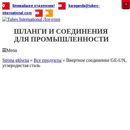
Skip
X
X
X
X
X
X
X
X
X
X
X
X
X
X
X
X
X
X
X
Ближайшее отделение!
karaganda@tubes-
to
international.com
content
ШЛАНГИ И СОЕДИНЕНИЯ
ДЛЯ ПРОМЫШЛЕННОСТИ
Menu
Strona główna
»
Все продукты
»
Ввертное соединение GE-UN,
углеродистая сталь