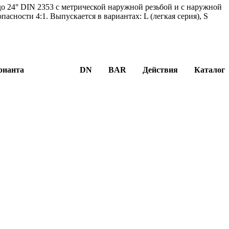
до 24° DIN 2353 с метрической наружной резьбой и с наружной
сности 4:1. Выпускается в вариантах: L (легкая серия), S
рианта
DN
BAR
Действия
Каталог