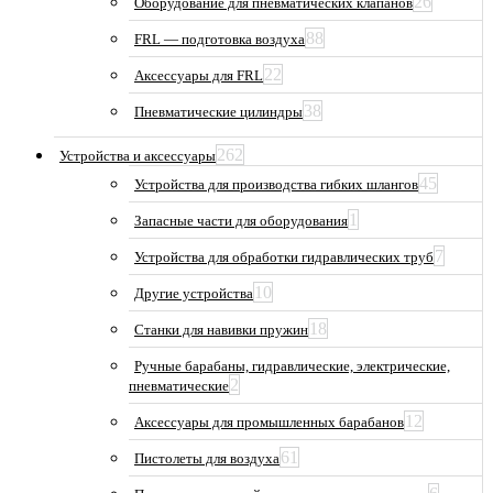
26
Оборудование для пневматических клапанов
88
FRL — подготовка воздуха
22
Аксессуары для FRL
38
Пневматические цилиндры
262
Устройства и аксессуары
45
Устройства для производства гибких шлангов
1
Запасные части для оборудования
7
Устройства для обработки гидравлических труб
10
Другие устройства
18
Станки для навивки пружин
Ручные барабаны, гидравлические, электрические,
2
пневматические
12
Аксессуары для промышленных барабанов
61
Пистолеты для воздуха