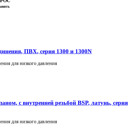
ПРОС
авить
инения, ПВХ, серия 1300 и 1300N
ения для низкого давления
аном, с внутренней резьбой BSP, латунь, серия
ения для низкого давления