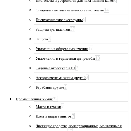
6
Пистолеты и устройства для накачивания колес
14
Специальные пневматические пистолеты
5
Пневматические аксессуары
37
Защиты для шлангов
3
Защита
17
Уплотнения общего назначения
13
Уплотнения и герметики для резьбы
7
Садовые аксессуары FT
2
Ассортимент магазина другой
2
Барабаны другие
32
Промышленная химия
7
Масла и смазки
7
Клеи и защита винтов
Чистящие средства, консервационные, монтажные и
12