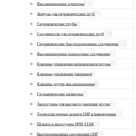
160
Высоконапорные адаптеры
55
Хомуты для гидравлических труб
2
Гидравлические трубы
288
Соединители для гидравлических труб
162
Гидравлические быстроразъемные соединения
11
Высоконапорные поворотные соединения
33
Клапаны управления направлением потока
6
Клапаны управления давлением
6
Клапаны другие высоконапорные
2
Гидравлические цилиндры
11
Аксессуары для высокого давления другие
15
Термопластичные шланги UHP и наконечники
10
Шланги и аксессуары SPIR STAR
25
Быстроразъемные соединения UHP