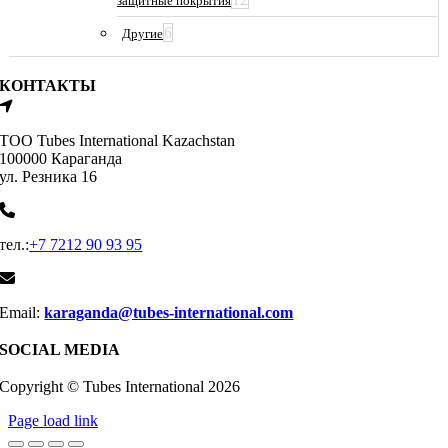
защитные покрытия
6
Другие
КОНТАКТЫ
ТОО Tubes International Kazachstan
100000 Караганда
ул. Резника 16
тел.:
+7 7212 90 93 95
Email:
karaganda@tubes-international.com
SOCIAL MEDIA
Copyright © Tubes International
2026
Page load link