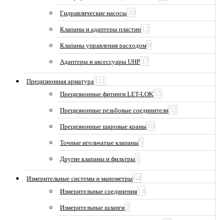
20
Гидравлические насосы
12
Клапаны и адаптеры пластин
9
Клапаны управления расходом
37
Адаптеры и аксессуары UHP
111
Прецизионная арматура
55
Прецизионные фитинги LET-LOK
32
Прецизионные резьбовые соединители
18
Прецизионные шаровые краны
5
Точные игольчатые клапаны
1
Другие клапаны и фильтры
64
Измерительные системы и манометры
14
Измерительные соединения
2
Измерительные шланги