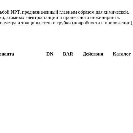
бой NPT, предназначенный главным образом для химической,
ки, атомных электростанций и процессного инжиниринга.
диаметра и толщины стенки трубки (подробности в приложении)
рианта
DN
BAR
Действия
Каталог