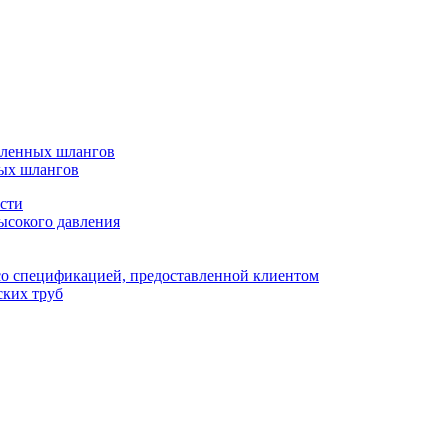
шленных шлангов
ых шлангов
сти
ысокого давления
со спецификацией, предоставленной клиентом
ских труб