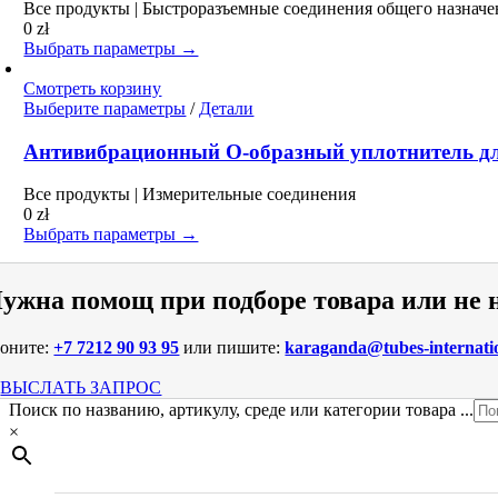
вариаций.
Все продукты | Быстроразъемные соединения общего назначе
Опции
0
zł
можно
Выбрать параметры →
выбрать
на
Смотреть корзину
странице
Этот
Выберите параметры
/
Детали
товара.
товар
имеет
Антивибрационный O-образный уплотнитель дл
несколько
вариаций.
Все продукты | Измерительные соединения
Опции
0
zł
можно
Выбрать параметры →
выбрать
на
странице
ужна помощ при подборе товара или не
товара.
воните:
+7 7212 90 93 95
или пишите:
karaganda@tubes-internati
ВЫСЛАТЬ ЗАПРОС
Поиск по названию, артикулу, среде или категории товара ...
×