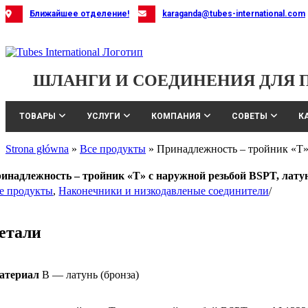
Skip
Ближайшее отделение!
karaganda@tubes-international.com
to
content
ШЛАНГИ И СОЕДИНЕНИЯ ДЛЯ
ТОВАРЫ
УСЛУГИ
КОМПАНИЯ
СОВЕТЫ
К
Strona główna
»
Все продукты
»
Принадлежность – тройник «T» 
инадлежность – тройник «T» с наружной резьбой BSPT, латун
е продукты
,
Наконечники и низкодавленые соединители
/
етали
атериал
B — латунь (бронза)