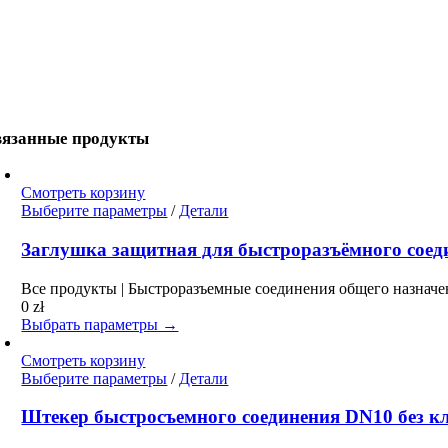
вязанные продукты
Смотреть корзину
Этот
Выберите параметры
/
Детали
товар
имеет
Заглушка защитная для быстроразъёмного соеди
несколько
вариаций.
Все продукты | Быстроразъемные соединения общего назначе
Опции
0
zł
можно
Выбрать параметры →
выбрать
на
Смотреть корзину
странице
Этот
Выберите параметры
/
Детали
товара.
товар
имеет
Штекер быстросъемного соединения DN10 без кла
несколько