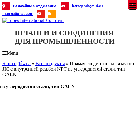
Skip
X
X
X
X
X
X
X
X
X
X
X
X
X
X
X
X
X
X
X
Ближайшее отделение!
karaganda@tubes-
to
international.com
content
ШЛАНГИ И СОЕДИНЕНИЯ
ДЛЯ ПРОМЫШЛЕННОСТИ
Menu
Strona główna
»
Все продукты
»
Прямая соединительная муфта
JIC с внутренней резьбой NPT из углеродистой стали, тип
GAI-N
из углеродистой стали, тип GAI-N