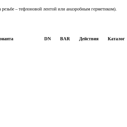
а резьбе – тефлоновой лентой или анаэробным герметиком).
рианта
DN
BAR
Действия
Каталог