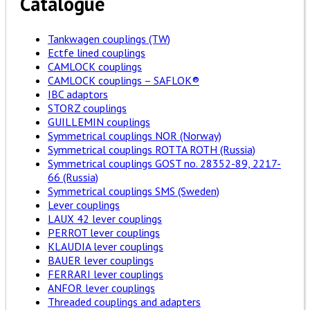
Catalogue
Tankwagen couplings (TW)
Ectfe lined couplings
CAMLOCK couplings
CAMLOCK couplings – SAFLOK®
IBC adaptors
STORZ couplings
GUILLEMIN couplings
Symmetrical couplings NOR (Norway)
Symmetrical couplings ROTTA ROTH (Russia)
Symmetrical couplings GOST no. 28352-89, 2217-
66 (Russia)
Symmetrical couplings SMS (Sweden)
Lever couplings
LAUX 42 lever couplings
PERROT lever couplings
KLAUDIA lever couplings
BAUER lever couplings
FERRARI lever couplings
ANFOR lever couplings
Threaded couplings and adapters