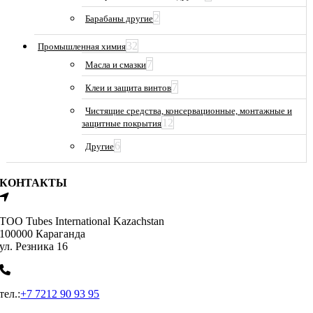
2
Барабаны другие
32
Промышленная химия
7
Масла и смазки
7
Клеи и защита винтов
Чистящие средства, консервационные, монтажные и
12
защитные покрытия
6
Другие
КОНТАКТЫ
ТОО Tubes International Kazachstan
100000 Караганда
ул. Резника 16
тел.:
+7 7212 90 93 95