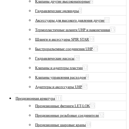
6
Клапаны другие высоконапорные
2
Гидравлические цилиндры
11
Аксессуары для высокого давления другие
15
Термопластичные шланги UHP и наконечники
10
Шланги и аксессуары SPIR STAR
25
Быстроразъемные соединения UHP
20
Гидравлические насосы
12
Клапаны и адаптеры пластин
9
Клапаны управления расходом
37
Адаптеры и аксессуары UHP
111
Прецизионная арматура
55
Прецизионные фитинги LET-LOK
32
Прецизионные резьбовые соединители
18
Прецизионные шаровые краны