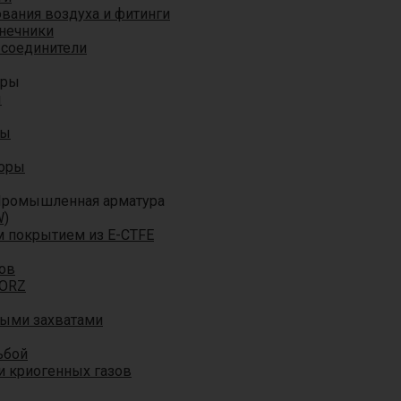
вания воздуха и фитинги
нечники
 соединители
оры
ы
ры
торы
ромышленная арматура
W)
м покрытием из E-CTFE
ов
TORZ
ными захватами
ьбой
и криогенных газов