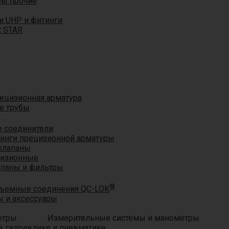
ры прочие
и UHP и фитинги
R STAR
ецизионная арматура
е трубы
®
 соединители
тинги прецизионной арматуры
клапаны
цизионные
апаны и фильтры
®
ъемные соединения QC-LOK
 и аксессуары
Измерительные системы и манометры
 гидравлике и пневматике