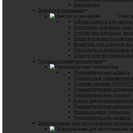
Манометры
Очистка и смывания
Очист
Гибкие шланги для чистки
Пистолеты для воды низк
Устройства для пены, мой
Шланги для высоконапор
Арматура для шлангов в
Пистолеты и аксессуары 
Шланги для прочистки кан
Промышленная пневматика
Пневматические шланги
Спиральные пневматичес
Tрубная система SPEEDFI
Пневматические соедине
Пневматические клапаны
Блоки подготовки воздуха
Пневматические цилинд
Вращающиеся цилиндры
Пневматические захваты
Оборудование для изготовления промы