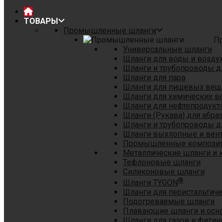
ТОВАРЫ
Промышленные шланги
П
Универсальные шланги
Шланги для воды и возду
Шланги и трубопроводы 
Шланги для пара
Шланги для пищевых вещ
Шланги для химических в
Шланги для нефтепродукт
Шланги (Рукава) для абр
Шланги и трубопроводы дл
Шланги выхлопные и вен
Промышленные композит
Металлические шланги и 
Тефлоновые шланги
Силиконовые шланги
®
Шланги TYGON
Шланги для перистальтиче
Подогреваемые шланги
Плавающие шланги и осн
Шланги для газов и фитин