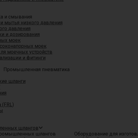
ка и смывания
 и мытья низкого давления
ого давления
ки и дозирования
ных моек
ысоконапорных моек
для моечных устройств
ализации и фитинги
Промышленная пневматика
кие шланги
T
ния
 (FRL)
ры
шленных шлангов
Оборудование для изгото