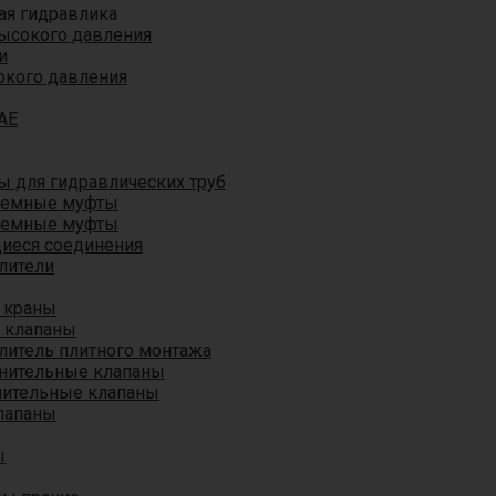
ая гидравлика
ысокого давления
и
окого давления
AE
 для гидравлических труб
ъемные муфты
ъемные муфты
иеся соединения
лители
 краны
 клапаны
литель плитного монтажа
анительные клапаны
нительные клапаны
лапаны
ы