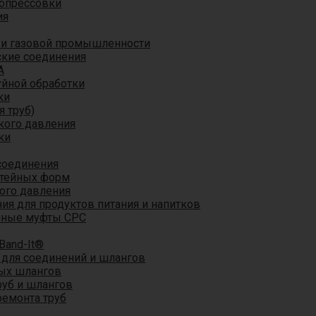
 опрессовки
ия
 и газовой промышленности
кие соединения
A
уйной обработки
ки
я труб)
кого давления
ки
соединения
итейных форм
ого давления
я для продуктов питания и напитков
мные муфты CPC
Band-It®
для соединений и шлангов
ых шлангов
уб и шлангов
ремонта труб