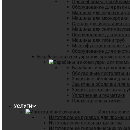
Пресс-формы для обжима 
Оборудование для резки 
Машины для нарезки и ус
Машины для маркировки 
Стенды для испытания шл
Машины для снятия заусе
Оборудование для монтаж
Машины для гибки труб
Многофункциональные уст
Оборудование для очистки
Барабаны и аксессуары для промышленн
Барабаны и катушки для 
Обдувочные пистолеты и 
Защитные оболочки для 
Защитные оболочки для в
Защита для шлангов и тр
Уплотнения и герметики
Промышленная химия
УСЛУГИ
Изготовление
Изготовление рукавов для промыш
Изготовление стальных шлангов
Изготовление гидравлических рука