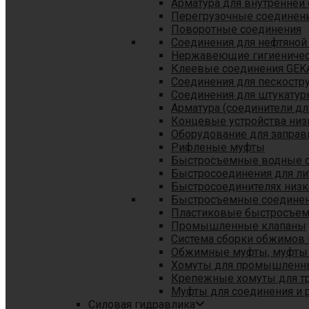
Арматура для внутренней
Перегрузочные соединен
Поворотные соединения
Соединения для нефтяной
Нержавеющие гигиеничес
Клеевые соединения GEK
Соединения для пескостр
Cоединения для штукатур
Арматура (соединители дл
Концевые устройства низ
Оборудование для заправ
Рифленые муфты
Быстросъемные водные 
Быстросоединения для л
Быстросоединителях низк
Быстросъемные соединени
Пластиковые быстросъе
Промышленные клапаны
Система сборки обжимов 
Обжимные муфты, муфты 
Хомуты для промышленн
Крепежные хомуты для тр
Муфты для соединения и 
Силовая гидравлика