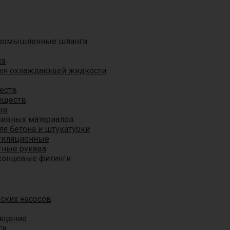
ромышленные шланги
ха
для охлаждающей жидкости
еств
еществ
ов
азивных материалов
я бетона и штукатурки
тиляционные
ные рукава
концевые фитинги
ских насосов
ащение
ги