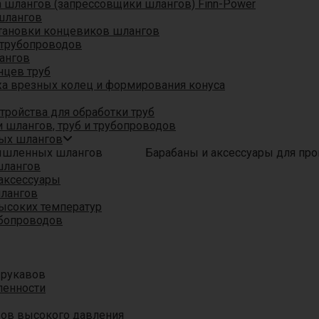
шлангов (запрессовщики шлангов) Finn-Power
шлангов
тановки концевиков шлангов
трубопроводов
ангов
нцев труб
а врезных колец и формирования конуса
ройства для обработки труб
 шлангов, труб и трубопроводов
ых шлангов
Барабаны и аксессуары для п
шлангов
аксессуары
шлангов
ысоких температур
убопроводов
 рукавов
ленности
вов высокого давления