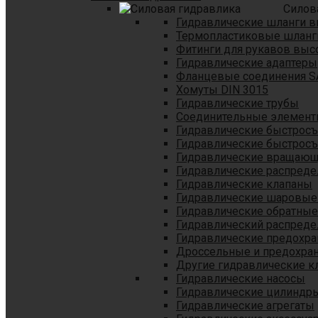
Силов
Гидравлические шланги в
Термопластиковые шланг
Фитинги для рукавов выс
Гидравлические адаптеры
Фланцевые соединения S
Хомуты DIN 3015
Гидравлические трубы
Соединительные элементы
Гидравлические быстрос
Гидравлические быстрос
Гидравлические вращающ
Гидравлические распреде
Гидравлические клапаны
Гидравлические шаровые
Гидравлические обратные
Гидравлический распреде
Гидравлические предохр
Дроссельные и предохра
Другие гидравлические к
Гидравлические насосы
Гидравлические цилиндр
Гидравлические агрегаты