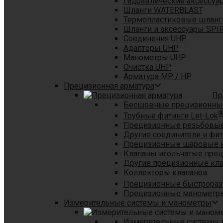
Гидравлические аксессуа
Шланги WATERBLAST
Термопластиковые шланг
Шланги и аксессуары SPI
Соединения UHP
Адапторы UHP
Манометры UHP
Очистка UHP
Арматура MP / HP
Прецизионная арматура
Пр
Бесшовные прецизионны
Трубные фитинги Let-Lok
Прецизионные резьбовые
Другие соединители и фи
Прецизионные шаровые 
Клапаны игольчатые пре
Другие прецизионные кл
Коллекторы клапанов
Прецизионные быстрораз
Прецизионные манометры
Измерительные системы и манометры
Измерительные системы в