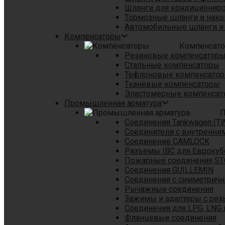
Шланги для кондициониро
Тормозные шланги и нако
Автомобильные шланги и
Компенсаторы
Компенсат
Резиновые компенсатор
Стальные компенсаторы
Тефлоновые компенсато
Тканевые компенсаторы
Эластомерные компенса
Промышленная арматура
П
Соединения Tankwagen (T
Соединители с внутренни
Соединение CAMLOCK
Разъемы IBC для Еврокуб
Пожарные соединения S
Соединения GUILLEMIN
Соединения с симметрич
Рычажные соединения
Зажимы и адаптеры с рез
Соединения для LPG, LNG 
Фланцевые соединения