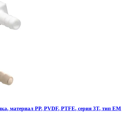
ика, материал PP, PVDF, PTFE, серия 3T, тип EM