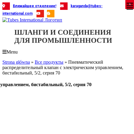
Skip
X
X
X
X
X
X
X
X
X
X
X
X
X
X
X
X
X
X
X
Ближайшее отделение!
karaganda@tubes-
to
international.com
content
ШЛАНГИ И СОЕДИНЕНИЯ
ДЛЯ ПРОМЫШЛЕННОСТИ
Menu
Strona główna
»
Все продукты
»
Пневматический
распределительный клапан с электрическим управлением,
бистабильный, 5/2, серия 70
правлением, бистабильный, 5/2, серия 70