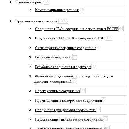
18
Компенсаторный
18
Компенсационные резинки
1 338
Промышленная арматура
34
Соединения TW и соединения с покрытием ECTFE
103
Соединения CAMLOCK и соединения IBC
91
Симметричные зацепные соединения
77
Рычажные соединения
22
Резьбовые соединения и адаптеры
Фланцевые соединения_ прокладки и болты для
19
фланцевых соединений
23
Перегрузочные соединения
6
Промышленные поворотные соединения
13
Соединения для добычи нефти и газа
43
Нержавеющие гигиенические соединения
87
Арматура (трубы, фитинги и соединители)