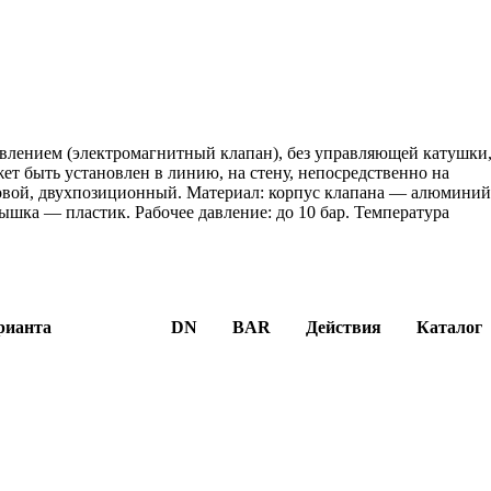
влением (электромагнитный клапан), без управляющей катушки
ет быть установлен в линию, на стену, непосредственно на
овой, двухпозиционный. Материал: корпус клапана — алюминий
ка — пластик. Рабочее давление: до 10 бар. Температура
рианта
DN
BAR
Действия
Каталог