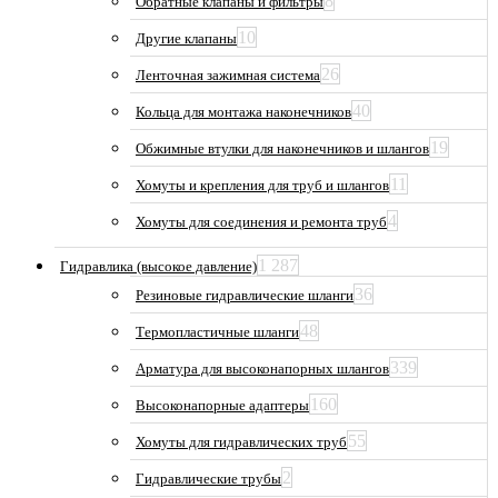
8
Обратные клапаны и фильтры
10
Другие клапаны
26
Ленточная зажимная система
40
Кольца для монтажа наконечников
19
Обжимные втулки для наконечников и шлангов
11
Хомуты и крепления для труб и шлангов
4
Хомуты для соединения и ремонта труб
1 287
Гидравлика (высокое давление)
36
Резиновые гидравлические шланги
48
Термопластичные шланги
339
Арматура для высоконапорных шлангов
160
Высоконапорные адаптеры
55
Хомуты для гидравлических труб
2
Гидравлические трубы