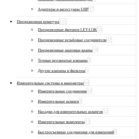
37
Адаптеры и аксессуары UHP
111
Прецизионная арматура
55
Прецизионные фитинги LET-LOK
32
Прецизионные резьбовые соединители
18
Прецизионные шаровые краны
5
Точные игольчатые клапаны
1
Другие клапаны и фильтры
64
Измерительные системы и манометры
14
Измерительные соединения
2
Измерительные шланги
12
Насадки для измерительных шлангов
12
Измерительные комплекты
8
Быстросъемные соединения для измерений