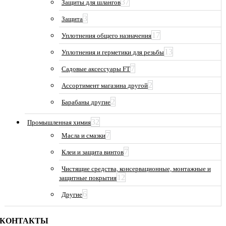
37
Защиты для шлангов
3
Защита
17
Уплотнения общего назначения
13
Уплотнения и герметики для резьбы
7
Садовые аксессуары FT
2
Ассортимент магазина другой
2
Барабаны другие
32
Промышленная химия
7
Масла и смазки
7
Клеи и защита винтов
Чистящие средства, консервационные, монтажные и
12
защитные покрытия
6
Другие
КОНТАКТЫ