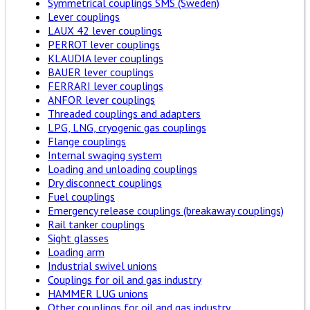
Symmetrical couplings SMS (Sweden)
Lever couplings
LAUX 42 lever couplings
PERROT lever couplings
KLAUDIA lever couplings
BAUER lever couplings
FERRARI lever couplings
ANFOR lever couplings
Threaded couplings and adapters
LPG, LNG, cryogenic gas couplings
Flange couplings
Internal swaging system
Loading and unloading couplings
Dry disconnect couplings
Fuel couplings
Emergency release couplings (breakaway couplings)
Rail tanker couplings
Sight glasses
Loading arm
Industrial swivel unions
Couplings for oil and gas industry
HAMMER LUG unions
Other couplings for oil and gas industry