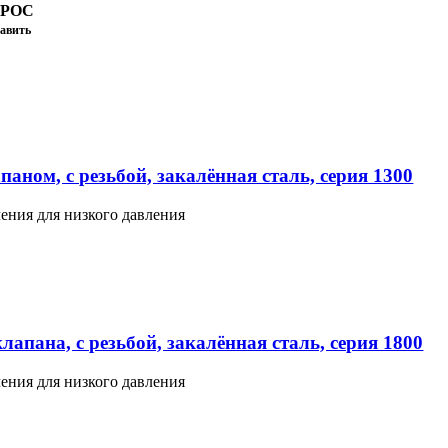
ПРОС
авить
аном, с резьбой, закалённая сталь, серия 1300
ения для низкого давления
апана, с резьбой, закалённая сталь, серия 1800
ения для низкого давления