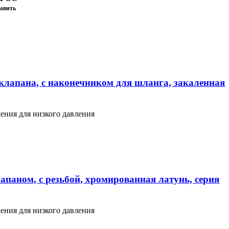
авить
клапана, с наконечником для шланга, закаленная
ения для низкого давления
апаном, с резьбой, хромированная латунь, серия
ения для низкого давления