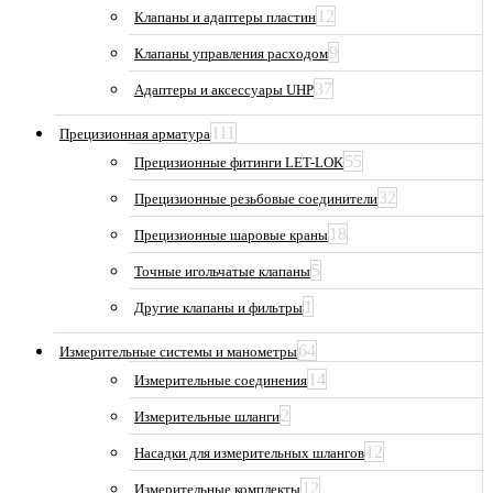
12
Клапаны и адаптеры пластин
9
Клапаны управления расходом
37
Адаптеры и аксессуары UHP
111
Прецизионная арматура
55
Прецизионные фитинги LET-LOK
32
Прецизионные резьбовые соединители
18
Прецизионные шаровые краны
5
Точные игольчатые клапаны
1
Другие клапаны и фильтры
64
Измерительные системы и манометры
14
Измерительные соединения
2
Измерительные шланги
12
Насадки для измерительных шлангов
12
Измерительные комплекты