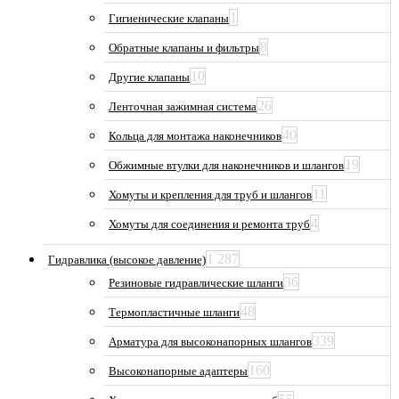
1
Гигиенические клапаны
8
Обратные клапаны и фильтры
10
Другие клапаны
26
Ленточная зажимная система
40
Кольца для монтажа наконечников
19
Обжимные втулки для наконечников и шлангов
11
Хомуты и крепления для труб и шлангов
4
Хомуты для соединения и ремонта труб
1 287
Гидравлика (высокое давление)
36
Резиновые гидравлические шланги
48
Термопластичные шланги
339
Арматура для высоконапорных шлангов
160
Высоконапорные адаптеры