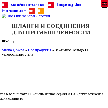
Skip
X
X
X
X
X
X
X
X
X
X
X
X
X
X
X
X
X
X
X
Ближайшее отделение!
karaganda@tubes-
to
international.com
content
ШЛАНГИ И СОЕДИНЕНИЯ
ДЛЯ ПРОМЫШЛЕННОСТИ
Menu
Strona główna
»
Все продукты
»
Зажимное кольцо D,
углеродистая сталь
я в вариантах: LL (очень легкая серия) и L/S (легкая/тяжелая
 оцинкованная.