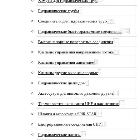
55
Хомуты для гидравлических труб
2
Гидравлические трубы
288
Соединители для гидравлических труб
162
Гидравлические быстроразъемные соединения
11
Высоконапорные поворотные соединения
33
Клапаны управления направлением потока
6
Клапаны управления давлением
6
Клапаны другие высоконапорные
2
Гидравлические цилиндры
11
Аксессуары для высокого давления другие
15
Термопластичные шланги UHP и наконечники
10
Шланги и аксессуары SPIR STAR
25
Быстроразъемные соединения UHP
20
Гидравлические насосы