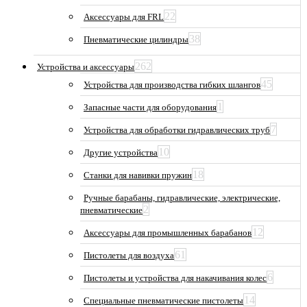
22
Аксессуары для FRL
38
Пневматические цилиндры
262
Устройства и аксессуары
45
Устройства для производства гибких шлангов
1
Запасные части для оборудования
7
Устройства для обработки гидравлических труб
10
Другие устройства
18
Станки для навивки пружин
Ручные барабаны, гидравлические, электрические,
2
пневматические
12
Аксессуары для промышленных барабанов
61
Пистолеты для воздуха
6
Пистолеты и устройства для накачивания колес
14
Специальные пневматические пистолеты