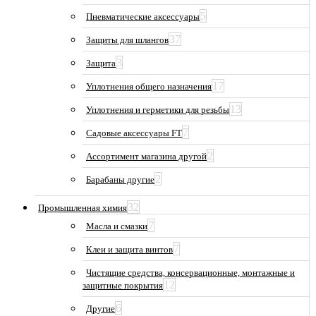
5
Пневматические аксессуары
37
Защиты для шлангов
3
Защита
17
Уплотнения общего назначения
13
Уплотнения и герметики для резьбы
7
Садовые аксессуары FT
2
Ассортимент магазина другой
2
Барабаны другие
32
Промышленная химия
7
Масла и смазки
7
Клеи и защита винтов
Чистящие средства, консервационные, монтажные и
12
защитные покрытия
6
Другие