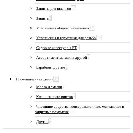
37
Защиты для шлангов
3
Защита
17
Уплотнения общего назначения
13
Уплотнения и герметики для резьбы
7
Садовые аксессуары FT
2
Ассортимент магазина другой
2
Барабаны другие
32
Промышленная химия
7
Масла и смазки
7
Клеи и защита винтов
Чистящие средства, консервационные, монтажные и
12
защитные покрытия
6
Другие