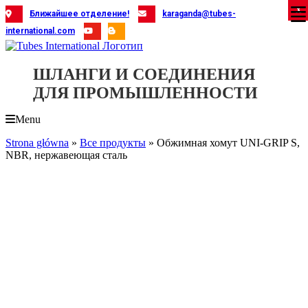
Skip
X
X
X
X
X
X
X
X
X
X
X
X
X
X
X
X
X
X
X
Ближайшее отделение!
karaganda@tubes-
to
international.com
content
ШЛАНГИ И СОЕДИНЕНИЯ
ДЛЯ ПРОМЫШЛЕННОСТИ
Menu
Strona główna
»
Все продукты
»
Обжимная хомут UNI-GRIP S,
NBR, нержавеющая сталь