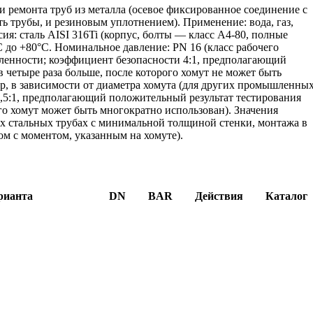
 ремонта труб из металла (осевое фиксированное соединение с
 трубы, и резиновым уплотнением). Применение: вода, газ,
сия: сталь AISI 316Ti (корпус, болты — класс A4-80, полные
C до +80°C. Номинальное давление: PN 16 (класс рабочего
ленности; коэффициент безопасности 4:1, предполагающий
 четыре раза больше, после которого хомут не может быть
ар, в зависимости от диаметра хомута (для других промышленны
,5:1, предполагающий положительный результат тестирования
го хомут может быть многократно использован). Значения
ых стальных трубах с минимальной толщиной стенки, монтажа в
м с моментом, указанным на хомуте).
рианта
DN
BAR
Действия
Каталог