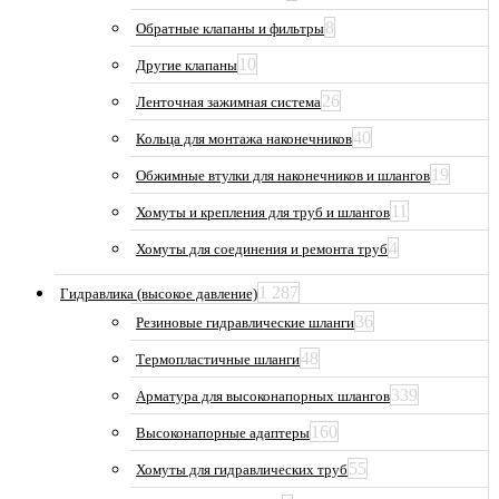
8
Обратные клапаны и фильтры
10
Другие клапаны
26
Ленточная зажимная система
40
Кольца для монтажа наконечников
19
Обжимные втулки для наконечников и шлангов
11
Хомуты и крепления для труб и шлангов
4
Хомуты для соединения и ремонта труб
1 287
Гидравлика (высокое давление)
36
Резиновые гидравлические шланги
48
Термопластичные шланги
339
Арматура для высоконапорных шлангов
160
Высоконапорные адаптеры
55
Хомуты для гидравлических труб