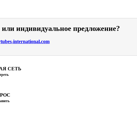
и или индивидуальное предложение?
ubes-international.com
АЯ СЕТЬ
треть
ПРОС
авить