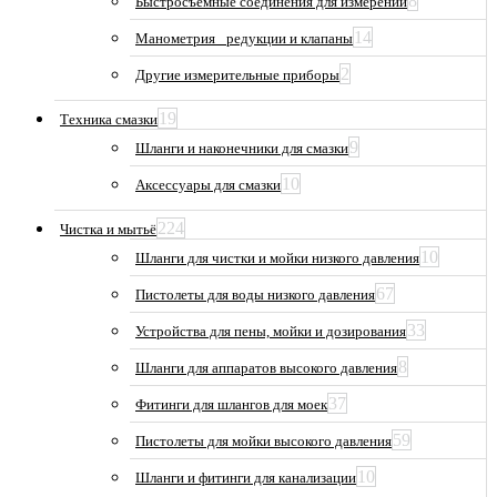
8
Быстросъемные соединения для измерений
14
Манометрия_ редукции и клапаны
2
Другие измерительные приборы
19
Техника смазки
9
Шланги и наконечники для смазки
10
Аксессуары для смазки
224
Чистка и мытьё
10
Шланги для чистки и мойки низкого давления
67
Пистолеты для воды низкого давления
33
Устройства для пены, мойки и дозирования
8
Шланги для аппаратов высокого давления
37
Фитинги для шлангов для моек
59
Пистолеты для мойки высокого давления
10
Шланги и фитинги для канализации