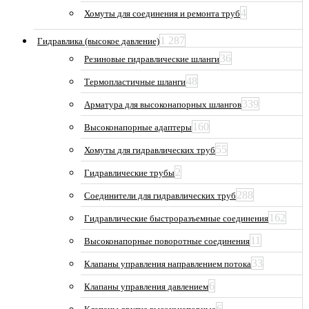
4
Хомуты для соединения и ремонта труб
1 287
Гидравлика (высокое давление)
36
Резиновые гидравлические шланги
48
Термопластичные шланги
339
Арматура для высоконапорных шлангов
160
Высоконапорные адаптеры
55
Хомуты для гидравлических труб
2
Гидравлические трубы
288
Соединители для гидравлических труб
162
Гидравлические быстроразъемные соединения
11
Высоконапорные поворотные соединения
33
Клапаны управления направлением потока
6
Клапаны управления давлением
6