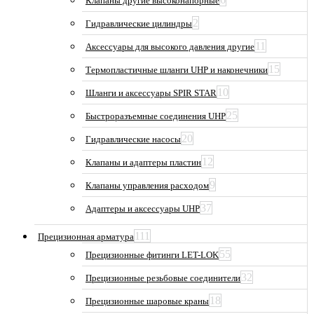
Клапаны другие высоконапорные
2
Гидравлические цилиндры
11
Аксессуары для высокого давления другие
15
Термопластичные шланги UHP и наконечники
10
Шланги и аксессуары SPIR STAR
25
Быстроразъемные соединения UHP
20
Гидравлические насосы
12
Клапаны и адаптеры пластин
9
Клапаны управления расходом
37
Адаптеры и аксессуары UHP
111
Прецизионная арматура
55
Прецизионные фитинги LET-LOK
32
Прецизионные резьбовые соединители
18
Прецизионные шаровые краны