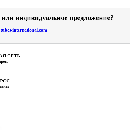
и или индивидуальное предложение?
ubes-international.com
АЯ СЕТЬ
треть
ПРОС
авить