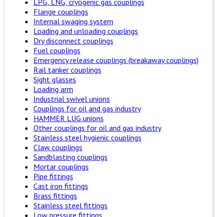
LPG, LNG, cryogenic gas couplings
Flange couplings
Internal swaging system
Loading and unloading couplings
Dry disconnect couplings
Fuel couplings
Emergency release couplings (breakaway couplings)
Rail tanker couplings
Sight glasses
Loading arm
Industrial swivel unions
Couplings for oil and gas industry
HAMMER LUG unions
Other couplings for oil and gas industry
Stainless steel hygienic couplings
Claw couplings
Sandblasting couplings
Mortar couplings
Pipe fittings
Cast iron fittings
Brass fittings
Stainless steel fittings
Low pressure fittings