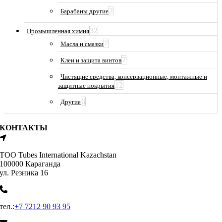
2
Барабаны другие
32
Промышленная химия
7
Масла и смазки
7
Клеи и защита винтов
Чистящие средства, консервационные, монтажные и
12
защитные покрытия
6
Другие
КОНТАКТЫ
ТОО Tubes International Kazachstan
100000 Караганда
ул. Резника 16
тел.:
+7 7212 90 93 95