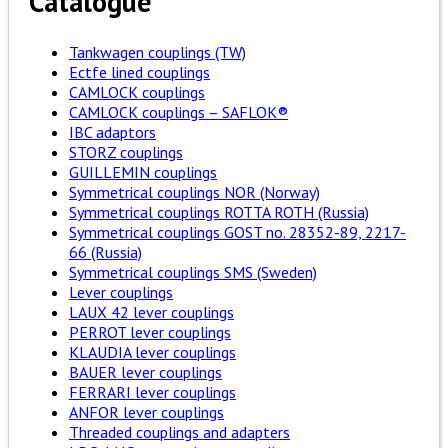
Catalogue
Tankwagen couplings (TW)
Ectfe lined couplings
CAMLOCK couplings
CAMLOCK couplings – SAFLOK®
IBC adaptors
STORZ couplings
GUILLEMIN couplings
Symmetrical couplings NOR (Norway)
Symmetrical couplings ROTTA ROTH (Russia)
Symmetrical couplings GOST no. 28352-89, 2217-
66 (Russia)
Symmetrical couplings SMS (Sweden)
Lever couplings
LAUX 42 lever couplings
PERROT lever couplings
KLAUDIA lever couplings
BAUER lever couplings
FERRARI lever couplings
ANFOR lever couplings
Threaded couplings and adapters