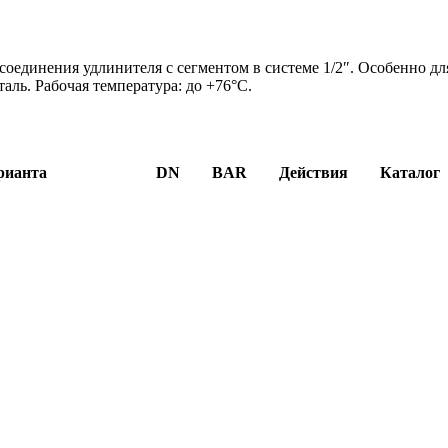
оединения удлинителя с сегментом в системе 1/2″. Особенно дл
аль. Рабочая температура: до +76°C.
рианта
DN
BAR
Действия
Каталог