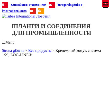
Skip
X
X
X
X
X
X
X
X
X
X
X
X
X
X
X
X
X
X
X
Ближайшее отделение!
karaganda@tubes-
to
international.com
content
ШЛАНГИ И СОЕДИНЕНИЯ
ДЛЯ ПРОМЫШЛЕННОСТИ
Menu
Strona główna
»
Все продукты
»
Крепежный хомут, система
1/2″, LOC-LINE®