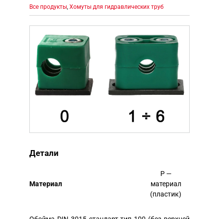
Все продукты
,
Хомуты для гидравлических труб
Детали
P —
Mатериал
материал
(пластик)
Обойма DIN 3015 стандарт тип 100 (без верхней