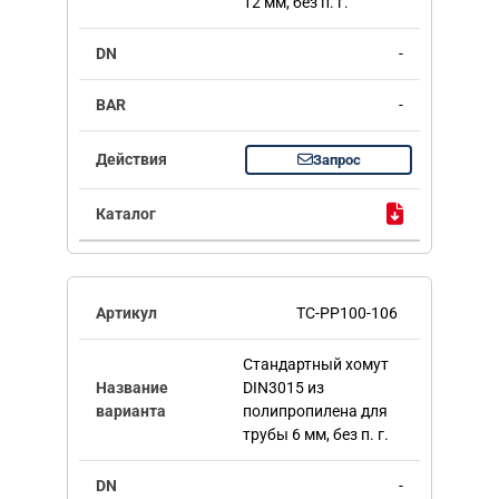
12 мм, без п. г.
-
-
Запрос
TC-PP100-106
Стандартный хомут
DIN3015 из
полипропилена для
трубы 6 мм, без п. г.
-