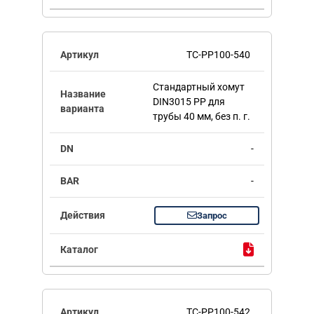
TC-PP100-540
Стандартный хомут
DIN3015 PP для
трубы 40 мм, без п. г.
-
-
Запрос
TC-PP100-542