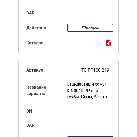
-
Запрос
TC-PP100-219
Стандартный хомут
DIN3015 PP для
трубы 19 мм, без п. г.
-
-