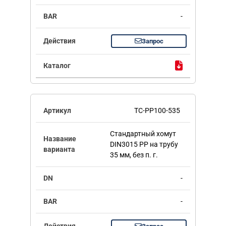
-
Запрос
TC-PP100-535
Стандартный хомут
DIN3015 PP на трубу
35 мм, без п. г.
-
-