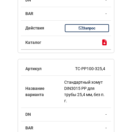
-
Запрос
TC-PP100-325,4
Стандартный хомут
DIN3015 PP для
трубы 25,4 мм, без п.
г.
-
-