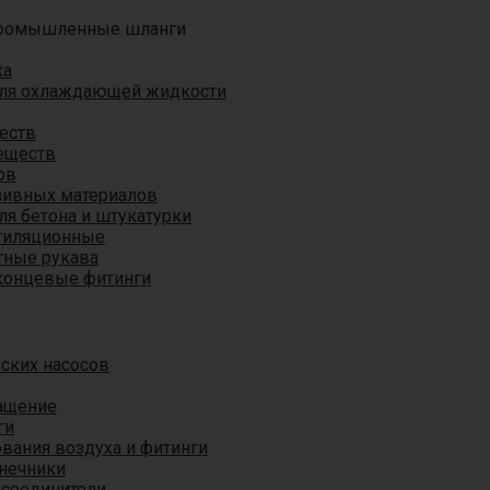
ромышленные шланги
ха
для охлаждающей жидкости
еств
еществ
ов
азивных материалов
я бетона и штукатурки
тиляционные
ные рукава
концевые фитинги
ских насосов
ащение
ги
вания воздуха и фитинги
нечники
 соединители