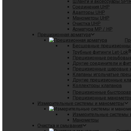
Шланги и аксессуары SPI
Соединения UHP
Адапторы UHP
Манометры UHP
Очистка UHP
Арматура MP / HP
Прецизионная арматура
Пр
Бесшовные прецизионны
Трубные фитинги Let-Lok
Прецизионные резьбовые
Другие соединители и фи
Прецизионные шаровые 
Клапаны игольчатые пре
Другие прецизионные кл
Коллекторы клапанов
Прецизионные быстрораз
Прецизионные манометры
Измерительные системы и манометры
Измерительные системы в
Манометры
Очистка и смывания