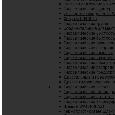
Фитинги для рукавов выс
Гидравлические адаптеры
Фланцевые соединения S
Хомуты DIN 3015
Гидравлические трубы
Соединительные элементы
Гидравлические быстрос
Гидравлические быстрос
Гидравлические вращающ
Гидравлические распреде
Гидравлические клапаны
Гидравлические шаровые
Гидравлические обратные
Гидравлический распреде
Гидравлические предохр
Дроссельные и предохра
Другие гидравлические к
Гидравлические насосы
Гидравлические цилиндр
Гидравлические агрегаты
Гидравлические аксессуа
Шланги WATERBLAST
Термопластиковые шланг