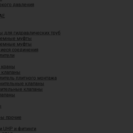
окого давления
AE
 для гидравлических труб
ъемные муфты
ъемные муфты
иеся соединения
лители
 краны
 клапаны
литель плитного монтажа
анительные клапаны
нительные клапаны
лапаны
ы
ры прочие
и UHP и фитинги