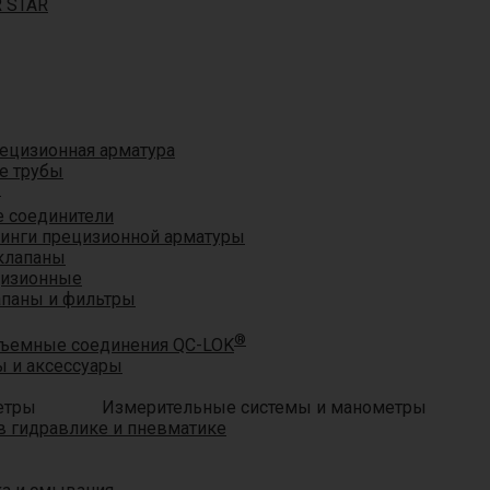
R STAR
ецизионная арматура
е трубы
®
 соединители
тинги прецизионной арматуры
клапаны
цизионные
апаны и фильтры
®
ъемные соединения QC-LOK
 и аксессуары
Измерительные системы и манометры
 гидравлике и пневматике