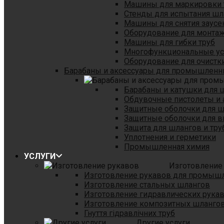
Машины для маркировки 
Стенды для испытания шл
Машины для снятия заусе
Оборудование для монтаж
Машины для гибки труб
Многофункциональные уст
Оборудование для очистки
Барабаны и аксессуары для промышленн
Барабаны и катушки для 
Обдувочные пистолеты и 
Защитные оболочки для 
Защитные оболочки для в
Защита для шлангов и тр
Уплотнения и герметики
Промышленная химия
УСЛУГИ
Изготовление
Изготовление рукавов для промыш
Изготовление стальных шлангов
Изготовление гидравлических рука
Изготовление композитных шланго
Гнуття гідравлічних труб
Другие услуги