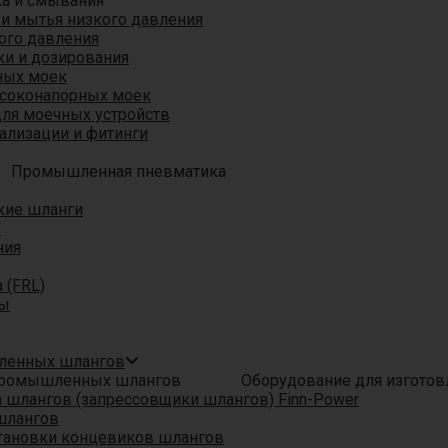
ка и смывания
 и мытья низкого давления
ого давления
ки и дозирования
ных моек
ысоконапорных моек
для моечных устройств
ализации и фитинги
Промышленная пневматика
кие шланги
T
ния
 (FRL)
ры
шленных шлангов
Оборудование для изгото
шлангов (запрессовщики шлангов) Finn-Power
шлангов
тановки концевиков шлангов