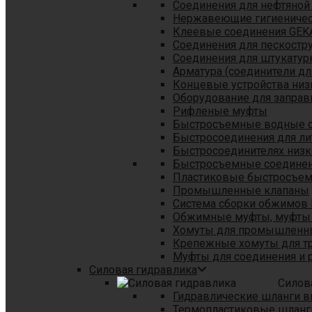
Соединения для нефтяной
Нержавеющие гигиеничес
Клеевые соединения GEK
Соединения для пескостр
Cоединения для штукатур
Арматура (соединители дл
Концевые устройства низ
Оборудование для заправ
Рифленые муфты
Быстросъемные водные 
Быстросоединения для л
Быстросоединителях низк
Быстросъемные соединени
Пластиковые быстросъе
Промышленные клапаны
Система сборки обжимов 
Обжимные муфты, муфты 
Хомуты для промышленн
Крепежные хомуты для тр
Муфты для соединения и 
Силовая гидравлика
Силов
Гидравлические шланги в
Термопластиковые шланг