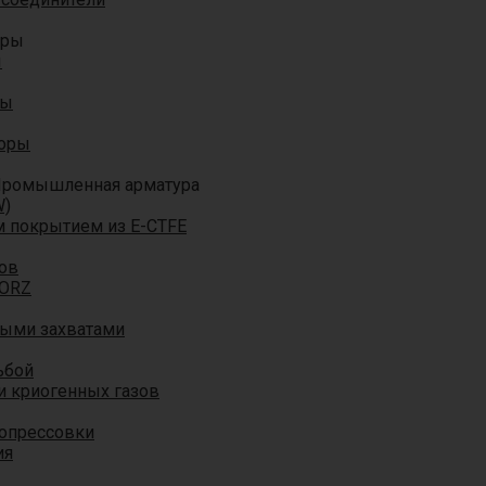
оры
ы
ры
торы
ромышленная арматура
W)
м покрытием из E-CTFE
ов
TORZ
ными захватами
ьбой
и криогенных газов
 опрессовки
ия