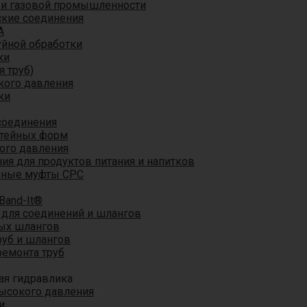
 и газовой промышленности
кие соединения
A
уйной обработки
ки
я труб)
кого давления
ки
соединения
итейных форм
ого давления
я для продуктов питания и напитков
мные муфты CPC
Band-It®
для соединений и шлангов
ых шлангов
уб и шлангов
ремонта труб
ая гидравлика
ысокого давления
и