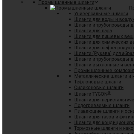
Промышленные шланги
П
Универсальные шланги
Шланги для воды и возду
Шланги и трубопроводы 
Шланги для пара
Шланги для пищевых вещ
Шланги для химических в
Шланги для нефтепродукт
Шланги (Рукава) для абр
Шланги и трубопроводы дл
Шланги выхлопные и вен
Промышленные композит
Металлические шланги и 
Тефлоновые шланги
Силиконовые шланги
®
Шланги TYGON
Шланги для перистальтиче
Подогреваемые шланги
Плавающие шланги и осн
Шланги для газов и фитин
Шланги для кондициониро
Тормозные шланги и нако
Автомобильные шланги и