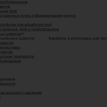
трубопроводов
ангов
нцев труб
а врезных колец и формирования конуса
ройства для обработки труб
 шлангов, труб и трубопроводов
ых шлангов
Барабаны и аксессуары для п
шлангов
аксессуары
шлангов
ысоких температур
убопроводов
 рукавов
ленности
вов высокого давления
в