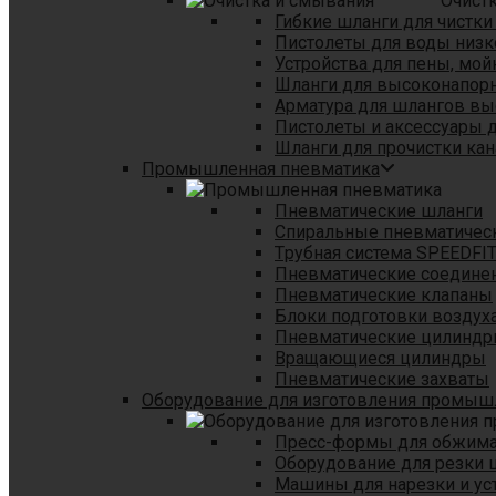
Очист
Гибкие шланги для чистки
Пистолеты для воды низк
Устройства для пены, мой
Шланги для высоконапор
Арматура для шлангов в
Пистолеты и аксессуары 
Шланги для прочистки кан
Промышленная пневматика
Пневматические шланги
Спиральные пневматичес
Tрубная система SPEEDFI
Пневматические соедине
Пневматические клапаны
Блоки подготовки воздуха
Пневматические цилинд
Вращающиеся цилиндры
Пневматические захваты
Оборудование для изготовления промы
Пресс-формы для обжима 
Оборудование для резки 
Машины для нарезки и ус