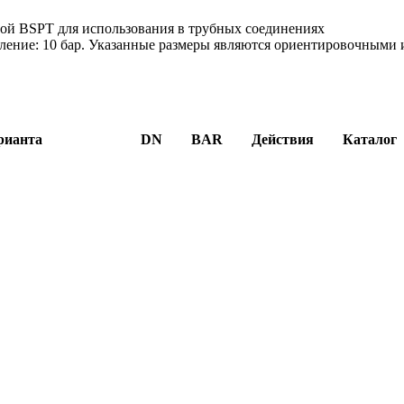
бой BSPT для использования в трубных соединениях
вление: 10 бар. Указанные размеры являются ориентировочными 
рианта
DN
BAR
Действия
Каталог