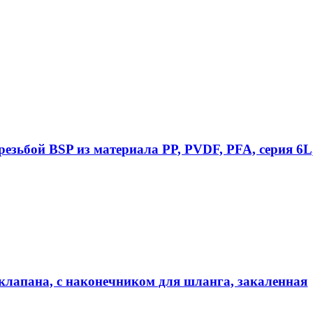
езьбой BSP из материала PP, PVDF, PFA, серия 6L
клапана, с наконечником для шланга, закаленная