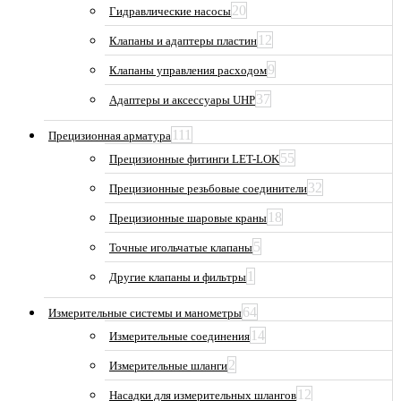
20
Гидравлические насосы
12
Клапаны и адаптеры пластин
9
Клапаны управления расходом
37
Адаптеры и аксессуары UHP
111
Прецизионная арматура
55
Прецизионные фитинги LET-LOK
32
Прецизионные резьбовые соединители
18
Прецизионные шаровые краны
5
Точные игольчатые клапаны
1
Другие клапаны и фильтры
64
Измерительные системы и манометры
14
Измерительные соединения
2
Измерительные шланги
12
Насадки для измерительных шлангов