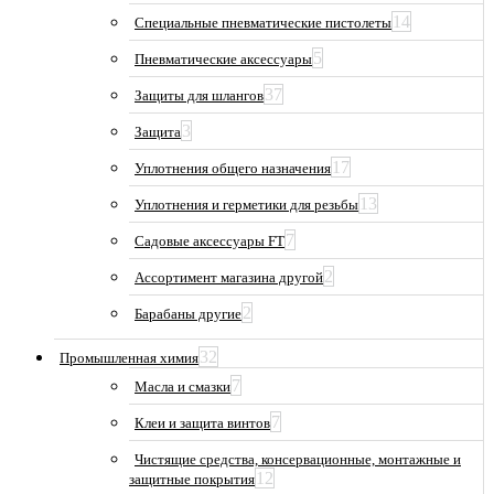
14
Специальные пневматические пистолеты
5
Пневматические аксессуары
37
Защиты для шлангов
3
Защита
17
Уплотнения общего назначения
13
Уплотнения и герметики для резьбы
7
Садовые аксессуары FT
2
Ассортимент магазина другой
2
Барабаны другие
32
Промышленная химия
7
Масла и смазки
7
Клеи и защита винтов
Чистящие средства, консервационные, монтажные и
12
защитные покрытия