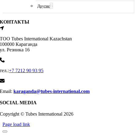
6
Другие
КОНТАКТЫ
ТОО Tubes International Kazachstan
100000 Караганда
ул. Резника 16
тел.:
+7 7212 90 93 95
Email:
karaganda@tubes-international.com
SOCIAL MEDIA
Copyright © Tubes International
2026
Page load link