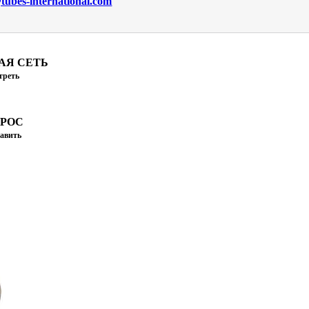
ubes-international.com
АЯ СЕТЬ
треть
ПРОС
авить