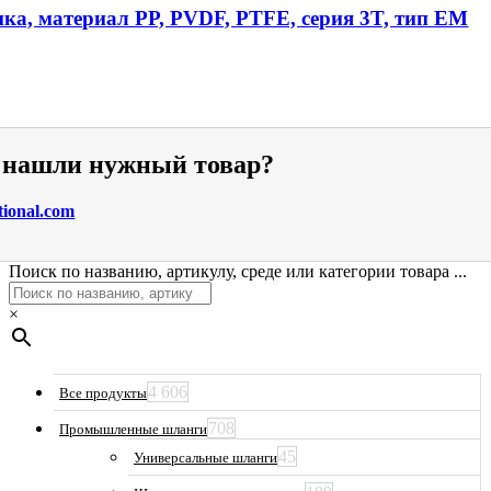
ика, материал PP, PVDF, PTFE, серия 3T, тип EM
е нашли нужный товар?
tional.com
Поиск по названию, артикулу, среде или категории товара ...
×
4 606
Все продукты
708
Промышленные шланги
45
Универсальные шланги