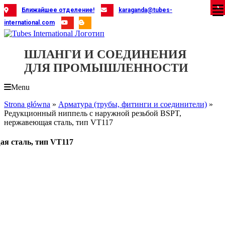
Skip
X
X
X
X
X
X
X
X
X
X
X
X
X
X
X
X
X
X
X
Ближайшее отделение!
karaganda@tubes-
to
international.com
content
ШЛАНГИ И СОЕДИНЕНИЯ
ДЛЯ ПРОМЫШЛЕННОСТИ
Menu
Strona główna
»
Арматура (трубы, фитинги и соединители)
»
Редукционный ниппель с наружной резьбой BSPT,
нержавеющая сталь, тип VT117
ая сталь, тип VT117