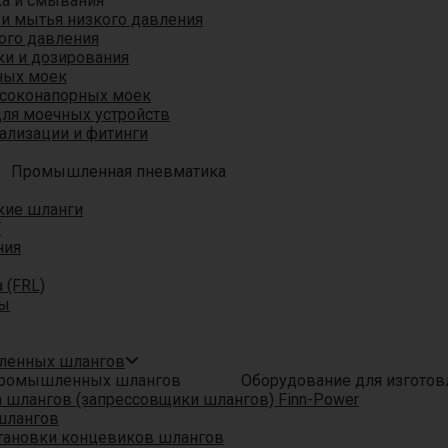
ка и смывания
 и мытья низкого давления
ого давления
ки и дозирования
ных моек
ысоконапорных моек
для моечных устройств
ализации и фитинги
Промышленная пневматика
кие шланги
T
ния
 (FRL)
ры
шленных шлангов
Оборудование для изгото
шлангов (запрессовщики шлангов) Finn-Power
шлангов
тановки концевиков шлангов