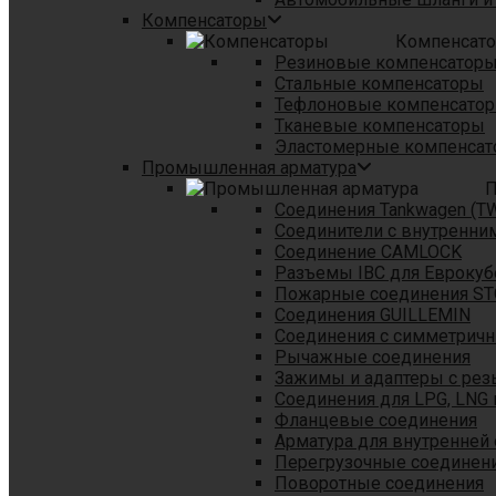
Компенсаторы
Компенсат
Резиновые компенсатор
Стальные компенсаторы
Тефлоновые компенсато
Тканевые компенсаторы
Эластомерные компенса
Промышленная арматура
П
Соединения Tankwagen (T
Соединители с внутренни
Соединение CAMLOCK
Разъемы IBC для Еврокуб
Пожарные соединения S
Соединения GUILLEMIN
Соединения с симметрич
Рычажные соединения
Зажимы и адаптеры с рез
Соединения для LPG, LNG 
Фланцевые соединения
Арматура для внутренней
Перегрузочные соединен
Поворотные соединения