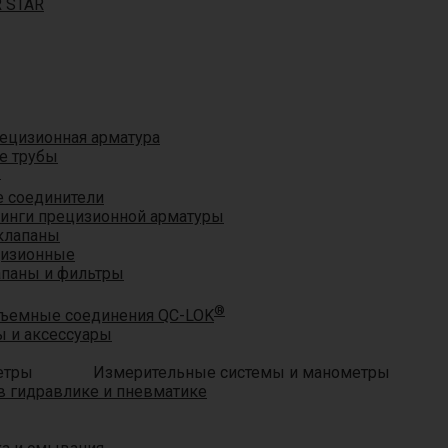
R STAR
ецизионная арматура
е трубы
®
 соединители
тинги прецизионной арматуры
клапаны
цизионные
апаны и фильтры
®
ъемные соединения QC-LOK
 и аксессуары
Измерительные системы и манометры
 гидравлике и пневматике