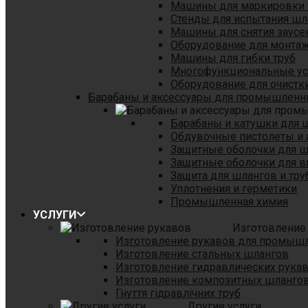
Машины для маркировки 
Стенды для испытания шл
Машины для снятия заусе
Оборудование для монтаж
Машины для гибки труб
Многофункциональные уст
Оборудование для очистки
Барабаны и аксессуары для промышленн
Барабаны и катушки для 
Обдувочные пистолеты и 
Защитные оболочки для 
Защитные оболочки для в
Защита для шлангов и тр
Уплотнения и герметики
Промышленная химия
УСЛУГИ
Изготовление
Изготовление рукавов для промыш
Изготовление стальных шлангов
Изготовление гидравлических рука
Изготовление композитных шланго
Гнуття гідравлічних труб
Другие услуги