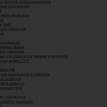
 и газовой промышленности
кие соединения
A
уйной обработки
ки
я труб)
кого давления
ки
соединения
итейных форм
ого давления
я для продуктов питания и напитков
мные муфты CPC
Band-It®
для соединений и шлангов
ых шлангов
уб и шлангов
ремонта труб
ая гидравлика
ысокого давления
и