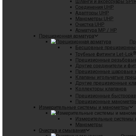
Шланги и аксессуары SPI
Соединения UHP
Адапторы UHP
Манометры UHP
Очистка UHP
Арматура MP / HP
Прецизионная арматура
Пр
Бесшовные прецизионны
Трубные фитинги Let-Lok
Прецизионные резьбовые
Другие соединители и фи
Прецизионные шаровые 
Клапаны игольчатые пре
Другие прецизионные кл
Коллекторы клапанов
Прецизионные быстрораз
Прецизионные манометры
Измерительные системы и манометры
Измерительные системы в
Манометры
Очистка и смывания