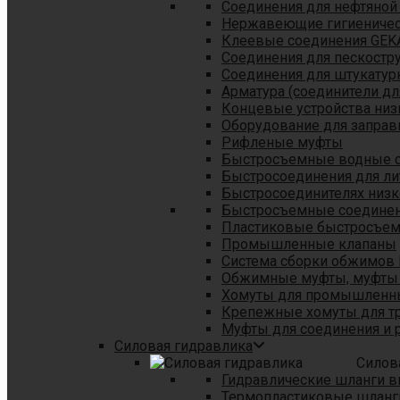
Соединения для нефтяной
Нержавеющие гигиеничес
Клеевые соединения GEK
Соединения для пескостр
Cоединения для штукатур
Арматура (соединители дл
Концевые устройства низ
Оборудование для заправ
Рифленые муфты
Быстросъемные водные 
Быстросоединения для л
Быстросоединителях низк
Быстросъемные соединени
Пластиковые быстросъе
Промышленные клапаны
Система сборки обжимов 
Обжимные муфты, муфты 
Хомуты для промышленн
Крепежные хомуты для тр
Муфты для соединения и 
Силовая гидравлика
Силов
Гидравлические шланги в
Термопластиковые шланг