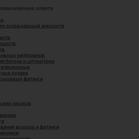
ромышленные шланги
ха
для охлаждающей жидкости
еств
еществ
ов
азивных материалов
я бетона и штукатурки
тиляционные
ные рукава
концевые фитинги
ских насосов
ащение
ги
вания воздуха и фитинги
нечники
 соединители