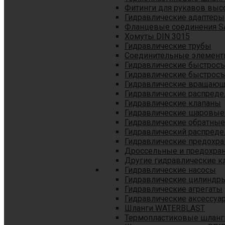
Фитинги для рукавов выс
Гидравлические адаптеры
Фланцевые соединения S
Хомуты DIN 3015
Гидравлические трубы
Соединительные элементы
Гидравлические быстрос
Гидравлические быстрос
Гидравлические вращающ
Гидравлические распреде
Гидравлические клапаны
Гидравлические шаровые
Гидравлические обратные
Гидравлический распреде
Гидравлические предохр
Дроссельные и предохра
Другие гидравлические к
Гидравлические насосы
Гидравлические цилиндр
Гидравлические агрегаты
Гидравлические аксессуа
Шланги WATERBLAST
Термопластиковые шланг