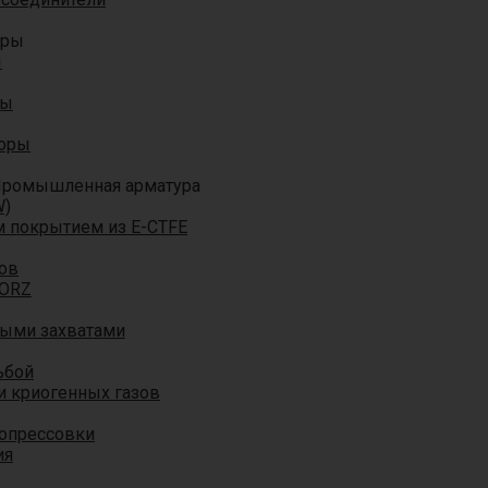
оры
ы
ры
торы
ромышленная арматура
W)
м покрытием из E-CTFE
ов
TORZ
ными захватами
ьбой
и криогенных газов
 опрессовки
ия