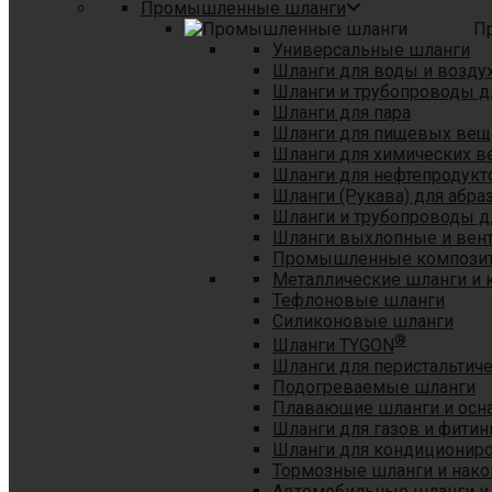
Промышленные шланги
П
Универсальные шланги
Шланги для воды и возду
Шланги и трубопроводы 
Шланги для пара
Шланги для пищевых вещ
Шланги для химических в
Шланги для нефтепродукт
Шланги (Рукава) для абр
Шланги и трубопроводы дл
Шланги выхлопные и вен
Промышленные композит
Металлические шланги и 
Тефлоновые шланги
Силиконовые шланги
®
Шланги TYGON
Шланги для перистальтиче
Подогреваемые шланги
Плавающие шланги и осн
Шланги для газов и фитин
Шланги для кондициониро
Тормозные шланги и нако
Автомобильные шланги и