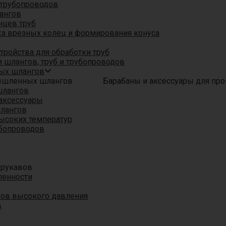
трубопроводов
ангов
нцев труб
а врезных колец и формирования конуса
ройства для обработки труб
 шлангов, труб и трубопроводов
ых шлангов
Барабаны и аксессуары для п
шлангов
аксессуары
шлангов
ысоких температур
убопроводов
 рукавов
ленности
вов высокого давления
в