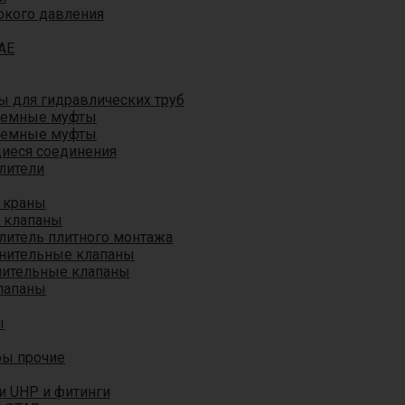
окого давления
AE
 для гидравлических труб
ъемные муфты
ъемные муфты
иеся соединения
лители
 краны
 клапаны
литель плитного монтажа
анительные клапаны
нительные клапаны
лапаны
ы
ры прочие
и UHP и фитинги