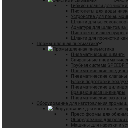
Очист
Гибкие шланги для чистки
Пистолеты для воды низк
Устройства для пены, мой
Шланги для высоконапор
Арматура для шлангов в
Пистолеты и аксессуары 
Шланги для прочистки кан
Промышленная пневматика
Пневматические шланги
Спиральные пневматичес
Tрубная система SPEEDFI
Пневматические соедине
Пневматические клапаны
Блоки подготовки воздуха
Пневматические цилинд
Вращающиеся цилиндры
Пневматические захваты
Оборудование для изготовления промы
Пресс-формы для обжима 
Оборудование для резки 
Машины для нарезки и ус