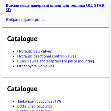
Всасывающе-напорный шланг для топлива OIL STAR
SD
Выбрать параметры →
Catalogue
Hydraulic ball valves
Hydraulic directional control valves
Block valves and adapters for palte mounting
Other hydraulic valves
Catalogue
Tankwagen couplings (TW)
Ectfe lined couplings