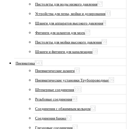
67
Пистолеты для воды низкого давления
33
Устройства для пены, мойки и дозирования
8
Шланги для аппаратов высокого давления
37
Фитинги для шлангов для моек
59
Пистолеты для мойки высокого давления
10
Шланги и фитинги для канализации
543
Пневматика
35
Пневматические шланги
26
Пневматические установки Трубопроводные
101
Штекерные соединения
40
Резьбовые соединения
12
Соединения с обжимным кольцом
12
Соединения банжо
17
Гнездовые соединения