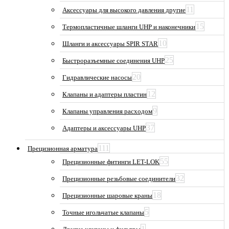
11
Аксессуары для высокого давления другие
15
Термопластичные шланги UHP и наконечники
10
Шланги и аксессуары SPIR STAR
25
Быстроразъемные соединения UHP
20
Гидравлические насосы
12
Клапаны и адаптеры пластин
9
Клапаны управления расходом
37
Адаптеры и аксессуары UHP
111
Прецизионная арматура
55
Прецизионные фитинги LET-LOK
32
Прецизионные резьбовые соединители
18
Прецизионные шаровые краны
5
Точные игольчатые клапаны
1