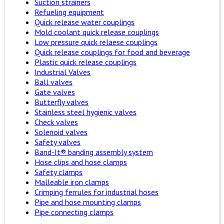
Suction strainers
Refueling equipment
Quick release water couplings
Mold coolant quick release couplings
Low pressure quick relaese couplings
Quick release couplings for food and beverage
Plastic quick release couplings
Industrial Valves
Ball valves
Gate valves
Butterfly valves
Stainless steel hygienic valves
Check valves
Solenoid valves
Safety valves
Band-It® banding assembly system
Hose clips and hose clamps
Safety clamps
Malleable iron clamps
Crimping ferrules for industrial hoses
Pipe and hose mounting clamps
Pipe connecting clamps