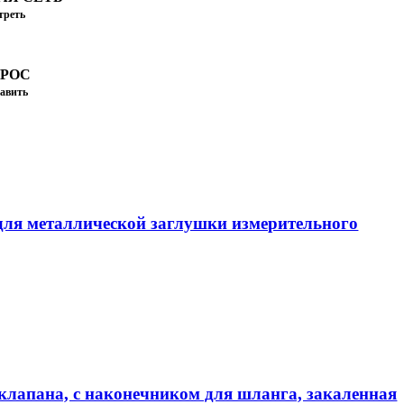
треть
ПРОС
авить
ля металлической заглушки измерительного
клапана, с наконечником для шланга, закаленная