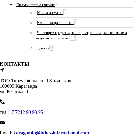
32
Промышленная химия
7
Масла и смазки
7
Клеи и защита винтов
Чистящие средства, консервационные, монтажные и
12
защитные покрытия
6
Другие
КОНТАКТЫ
ТОО Tubes International Kazachstan
100000 Караганда
ул. Резника 16
тел.:
+7 7212 90 93 95
Email:
karaganda@tubes-international.com