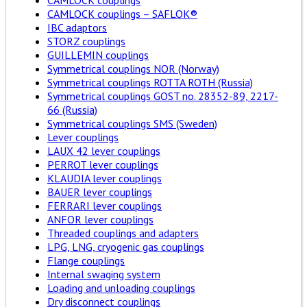
CAMLOCK couplings
CAMLOCK couplings – SAFLOK®
IBC adaptors
STORZ couplings
GUILLEMIN couplings
Symmetrical couplings NOR (Norway)
Symmetrical couplings ROTTA ROTH (Russia)
Symmetrical couplings GOST no. 28352-89, 2217-
66 (Russia)
Symmetrical couplings SMS (Sweden)
Lever couplings
LAUX 42 lever couplings
PERROT lever couplings
KLAUDIA lever couplings
BAUER lever couplings
FERRARI lever couplings
ANFOR lever couplings
Threaded couplings and adapters
LPG, LNG, cryogenic gas couplings
Flange couplings
Internal swaging system
Loading and unloading couplings
Dry disconnect couplings