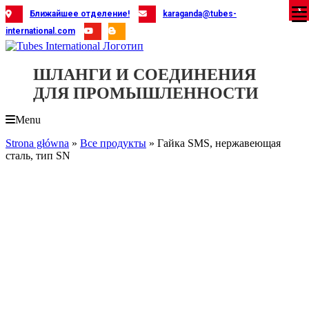
Skip
X
X
X
X
X
X
X
X
X
X
X
X
X
X
X
X
X
X
X
Ближайшее отделение!
karaganda@tubes-
to
international.com
content
ШЛАНГИ И СОЕДИНЕНИЯ
ДЛЯ ПРОМЫШЛЕННОСТИ
Menu
Strona główna
»
Все продукты
»
Гайка SMS, нержавеющая
сталь, тип SN