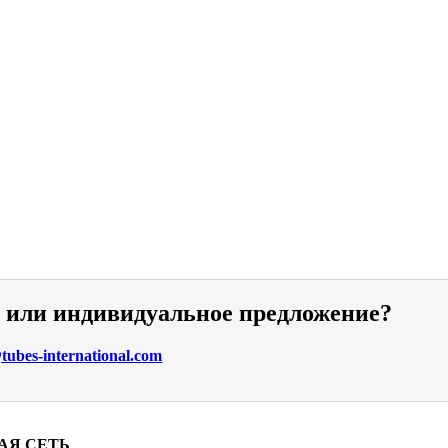
и или индивидуальное предложение?
ubes-international.com
АЯ СЕТЬ