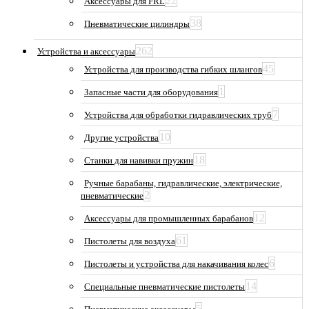
22
Аксессуары для FRL
38
Пневматические цилиндры
262
Устройства и аксессуары
45
Устройства для производства гибких шлангов
1
Запасные части для оборудования
7
Устройства для обработки гидравлических труб
10
Другие устройства
18
Станки для навивки пружин
Ручные барабаны, гидравлические, электрические,
2
пневматические
12
Аксессуары для промышленных барабанов
61
Пистолеты для воздуха
6
Пистолеты и устройства для накачивания колес
14
Специальные пневматические пистолеты
5