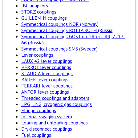
IBC adaptors
STORZ couplings
GUILLEMIN couplings
Symmetrical couplings NOR (Norway)
Symmetrical couplings ROTTA ROTH (Russia)
Symmetrical couplings GOST no. 28352-89, 2217-
66 (Russia)
Symmetrical couplings SMS (Sweden)
Lever couplings
LAUX 42 lever couplings
PERROT lever couplings
KLAUDIA lever couplings
BAUER lever couplings
FERRARI lever couplings
ANFOR lever couplings
Threaded couplings and adapters
LPG, LNG, cryogenic gas couplings
Flange couplings
Internal swaging system
Loading and unloading couplings
Dry disconnect couplings
Fuel couplings