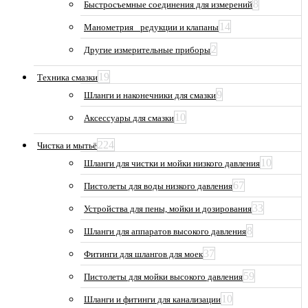
8
Быстросъемные соединения для измерений
14
Манометрия_ редукции и клапаны
2
Другие измерительные приборы
19
Техника смазки
9
Шланги и наконечники для смазки
10
Аксессуары для смазки
224
Чистка и мытьё
10
Шланги для чистки и мойки низкого давления
67
Пистолеты для воды низкого давления
33
Устройства для пены, мойки и дозирования
8
Шланги для аппаратов высокого давления
37
Фитинги для шлангов для моек
59
Пистолеты для мойки высокого давления
10
Шланги и фитинги для канализации