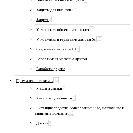
Пневматические аксессуары
37
Защиты для шлангов
3
Защита
17
Уплотнения общего назначения
13
Уплотнения и герметики для резьбы
7
Садовые аксессуары FT
2
Ассортимент магазина другой
2
Барабаны другие
32
Промышленная химия
7
Масла и смазки
7
Клеи и защита винтов
Чистящие средства, консервационные, монтажные и
12
защитные покрытия
6
Другие