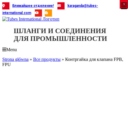
Skip
X
X
X
X
X
X
X
X
X
X
X
X
X
X
X
X
X
X
X
Ближайшее отделение!
karaganda@tubes-
to
international.com
content
ШЛАНГИ И СОЕДИНЕНИЯ
ДЛЯ ПРОМЫШЛЕННОСТИ
Menu
Strona główna
»
Все продукты
»
Контргайка для клапана FPB,
FPU