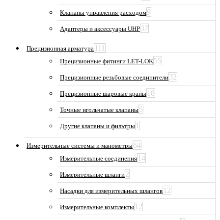
9
Клапаны управления расходом
37
Адаптеры и аксессуары UHP
111
Прецизионная арматура
55
Прецизионные фитинги LET-LOK
32
Прецизионные резьбовые соединители
18
Прецизионные шаровые краны
5
Точные игольчатые клапаны
1
Другие клапаны и фильтры
64
Измерительные системы и манометры
14
Измерительные соединения
2
Измерительные шланги
12
Насадки для измерительных шлангов
12
Измерительные комплекты