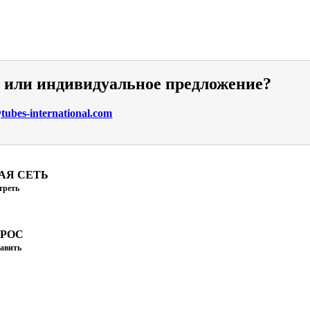
и или индивидуальное предложение?
ubes-international.com
АЯ СЕТЬ
треть
ПРОС
авить