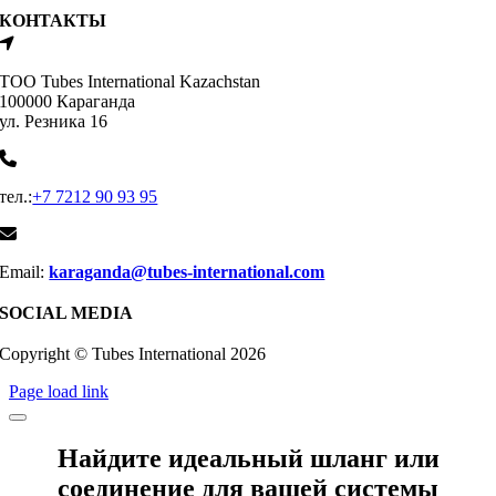
КОНТАКТЫ
ТОО Tubes International Kazachstan
100000 Караганда
ул. Резника 16
тел.:
+7 7212 90 93 95
Email:
karaganda@tubes-international.com
SOCIAL MEDIA
Copyright © Tubes International
2026
Page load link
Найдите идеальный шланг или
соединение для вашей системы