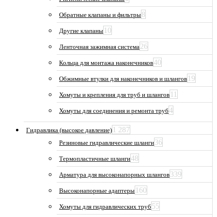
8
Обратные клапаны и фильтры
10
Другие клапаны
26
Ленточная зажимная система
40
Кольца для монтажа наконечников
19
Обжимные втулки для наконечников и шлангов
11
Хомуты и крепления для труб и шлангов
4
Хомуты для соединения и ремонта труб
1 287
Гидравлика (высокое давление)
36
Резиновые гидравлические шланги
48
Термопластичные шланги
339
Арматура для высоконапорных шлангов
160
Высоконапорные адаптеры
55
Хомуты для гидравлических труб