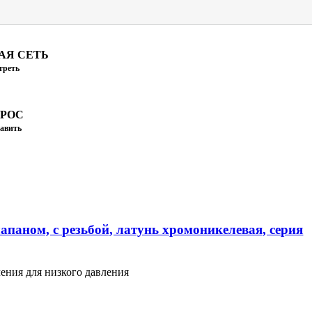
АЯ СЕТЬ
треть
ПРОС
авить
апаном, с резьбой, латунь хромоникелевая, серия
ения для низкого давления