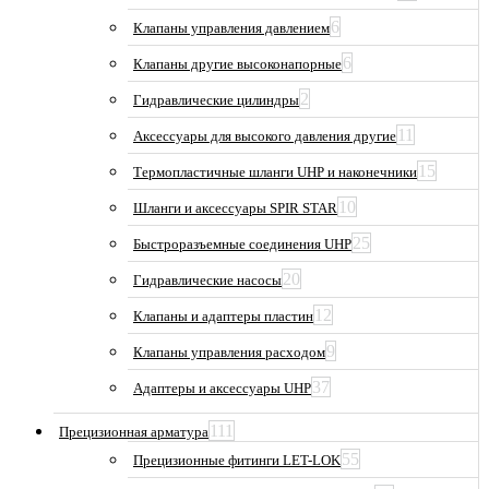
6
Клапаны управления давлением
6
Клапаны другие высоконапорные
2
Гидравлические цилиндры
11
Аксессуары для высокого давления другие
15
Термопластичные шланги UHP и наконечники
10
Шланги и аксессуары SPIR STAR
25
Быстроразъемные соединения UHP
20
Гидравлические насосы
12
Клапаны и адаптеры пластин
9
Клапаны управления расходом
37
Адаптеры и аксессуары UHP
111
Прецизионная арматура
55
Прецизионные фитинги LET-LOK