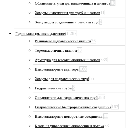
19
Обжимные втулки для наконечников и шлангов
11
Хомуты и крепления для труб и шлангов
4
Хомуты для соединения и ремонта труб
1 287
Гидравлика (высокое давление)
36
Резиновые гидравлические шланги
48
Термопластичные шланги
339
Арматура для высоконапорных шлангов
160
Высоконапорные адаптеры
55
Хомуты для гидравлических труб
2
Гидравлические трубы
288
Соединители для гидравлических труб
162
Гидравлические быстроразъемные соединения
11
Высоконапорные поворотные соединения
33
Клапаны управления направлением потока