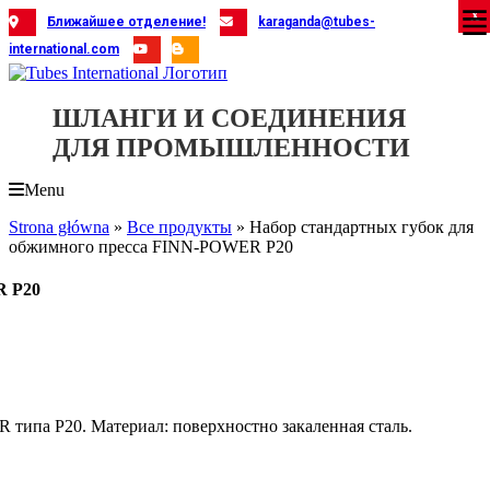
Skip
X
X
X
X
X
X
X
X
X
X
X
X
X
X
X
X
X
X
X
Ближайшее отделение!
karaganda@tubes-
to
international.com
content
ШЛАНГИ И СОЕДИНЕНИЯ
ДЛЯ ПРОМЫШЛЕННОСТИ
Menu
Strona główna
»
Все продукты
»
Набор стандартных губок для
обжимного пресса FINN-POWER P20
R P20
типа P20. Материал: поверхностно закаленная сталь.