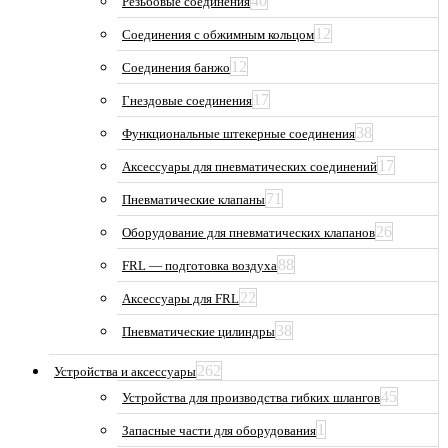
40
Резьбовые соединения
12
Соединения с обжимным кольцом
12
Соединения банжо
17
Гнездовые соединения
38
Функциональные штекерные соединения
17
Аксессуары для пневматических соединений
71
Пневматические клапаны
26
Оборудование для пневматических клапанов
88
FRL — подготовка воздуха
22
Аксессуары для FRL
38
Пневматические цилиндры
262
Устройства и аксессуары
45
Устройства для производства гибких шлангов
1
Запасные части для оборудования