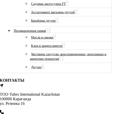
7
Садовые аксессуары FT
2
Ассортимент магазина другой
2
Барабаны другие
32
Промышленная химия
7
Масла и смазки
7
Клеи и защита винтов
Чистящие средства, консервационные, монтажные и
12
защитные покрытия
6
Другие
КОНТАКТЫ
ТОО Tubes International Kazachstan
100000 Караганда
ул. Резника 16