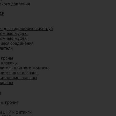
окого давления
AE
 для гидравлических труб
ъемные муфты
ъемные муфты
иеся соединения
лители
 краны
 клапаны
литель плитного монтажа
анительные клапаны
нительные клапаны
лапаны
ы
ры прочие
и UHP и фитинги