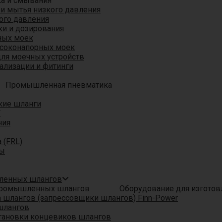
ка и смывания
 и мытья низкого давления
ого давления
ки и дозирования
ных моек
ысоконапорных моек
для моечных устройств
ализации и фитинги
Промышленная пневматика
кие шланги
T
ния
 (FRL)
ры
шленных шлангов
Оборудование для изгото
шлангов (запрессовщики шлангов) Finn-Power
шлангов
тановки концевиков шлангов