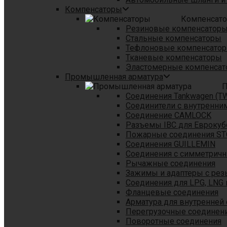
Компенсаторы
Компенсат
Резиновые компенсатор
Стальные компенсаторы
Тефлоновые компенсато
Тканевые компенсаторы
Эластомерные компенса
Промышленная арматура
П
Соединения Tankwagen (T
Соединители с внутренни
Соединение CAMLOCK
Разъемы IBC для Еврокуб
Пожарные соединения S
Соединения GUILLEMIN
Соединения с симметрич
Рычажные соединения
Зажимы и адаптеры с рез
Соединения для LPG, LNG 
Фланцевые соединения
Арматура для внутренней
Перегрузочные соединен
Поворотные соединения