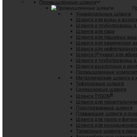
Промышленные шланги
П
Универсальные шланги
Шланги для воды и возду
Шланги и трубопроводы 
Шланги для пара
Шланги для пищевых вещ
Шланги для химических в
Шланги для нефтепродукт
Шланги (Рукава) для абр
Шланги и трубопроводы дл
Шланги выхлопные и вен
Промышленные композит
Металлические шланги и 
Тефлоновые шланги
Силиконовые шланги
®
Шланги TYGON
Шланги для перистальтиче
Подогреваемые шланги
Плавающие шланги и осн
Шланги для газов и фитин
Шланги для кондициониро
Тормозные шланги и нако
Автомобильные шланги и