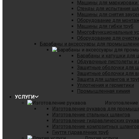
Машины для маркировки 
Стенды для испытания шл
Машины для снятия заусе
Оборудование для монтаж
Машины для гибки труб
Многофункциональные уст
Оборудование для очистки
Барабаны и аксессуары для промышленн
Барабаны и катушки для 
Обдувочные пистолеты и 
Защитные оболочки для 
Защитные оболочки для в
Защита для шлангов и тр
Уплотнения и герметики
Промышленная химия
УСЛУГИ
Изготовление
Изготовление рукавов для промыш
Изготовление стальных шлангов
Изготовление гидравлических рука
Изготовление композитных шланго
Гнуття гідравлічних труб
Другие услуги