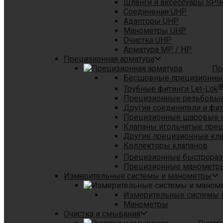
Шланги и аксессуары SPI
Соединения UHP
Адапторы UHP
Манометры UHP
Очистка UHP
Арматура MP / HP
Прецизионная арматура
Пр
Бесшовные прецизионны
Трубные фитинги Let-Lok
Прецизионные резьбовые
Другие соединители и фи
Прецизионные шаровые 
Клапаны игольчатые пре
Другие прецизионные кл
Коллекторы клапанов
Прецизионные быстрораз
Прецизионные манометры
Измерительные системы и манометры
Измерительные системы в
Манометры
Очистка и смывания