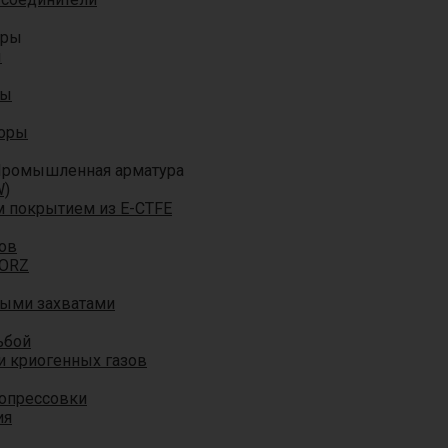
оры
ы
ры
торы
ромышленная арматура
W)
м покрытием из E-CTFE
ов
TORZ
ными захватами
ьбой
и криогенных газов
 опрессовки
ия