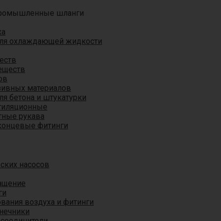
ромышленные шланги
ха
для охлаждающей жидкости
еств
еществ
ов
азивных материалов
я бетона и штукатурки
тиляционные
ные рукава
концевые фитинги
ских насосов
ащение
ги
вания воздуха и фитинги
нечники
 соединители