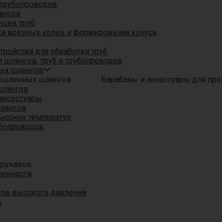
трубопроводов
ангов
нцев труб
а врезных колец и формирования конуса
ройства для обработки труб
 шлангов, труб и трубопроводов
ых шлангов
Барабаны и аксессуары для п
шлангов
аксессуары
шлангов
ысоких температур
убопроводов
 рукавов
ленности
вов высокого давления
в