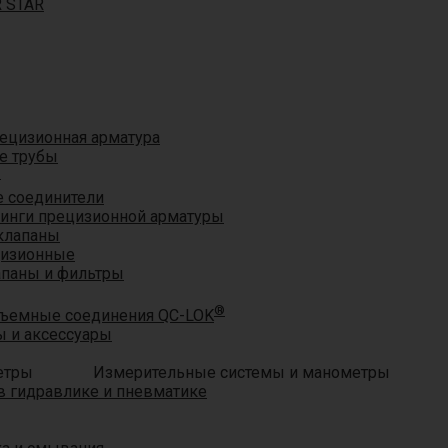
R STAR
ецизионная арматура
е трубы
®
 соединители
тинги прецизионной арматуры
клапаны
цизионные
апаны и фильтры
®
ъемные соединения QC-LOK
 и аксессуары
Измерительные системы и манометры
 гидравлике и пневматике