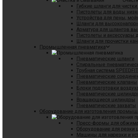
Очист
Гибкие шланги для чистки
Пистолеты для воды низк
Устройства для пены, мой
Шланги для высоконапор
Арматура для шлангов в
Пистолеты и аксессуары 
Шланги для прочистки кан
Промышленная пневматика
Пневматические шланги
Спиральные пневматичес
Tрубная система SPEEDFI
Пневматические соедине
Пневматические клапаны
Блоки подготовки воздуха
Пневматические цилинд
Вращающиеся цилиндры
Пневматические захваты
Оборудование для изготовления промы
Пресс-формы для обжима 
Оборудование для резки 
Машины для нарезки и ус