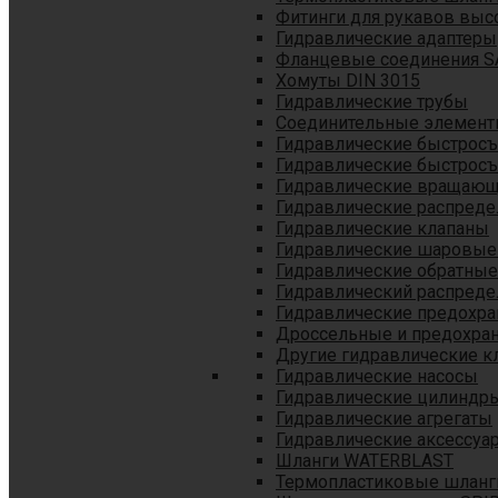
Фитинги для рукавов выс
Гидравлические адаптеры
Фланцевые соединения S
Хомуты DIN 3015
Гидравлические трубы
Соединительные элементы
Гидравлические быстрос
Гидравлические быстрос
Гидравлические вращающ
Гидравлические распреде
Гидравлические клапаны
Гидравлические шаровые
Гидравлические обратные
Гидравлический распреде
Гидравлические предохр
Дроссельные и предохра
Другие гидравлические к
Гидравлические насосы
Гидравлические цилиндр
Гидравлические агрегаты
Гидравлические аксессуа
Шланги WATERBLAST
Термопластиковые шланг