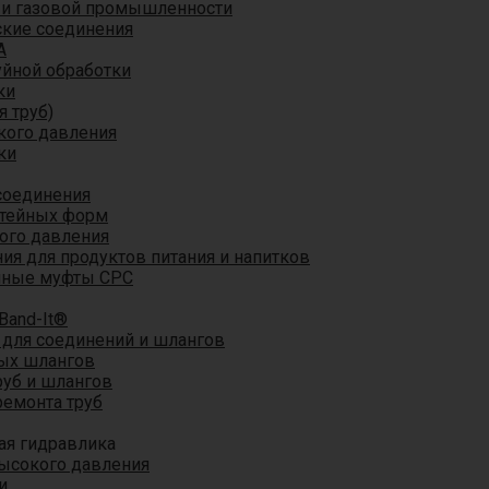
 и газовой промышленности
кие соединения
A
уйной обработки
ки
я труб)
кого давления
ки
соединения
итейных форм
ого давления
я для продуктов питания и напитков
мные муфты CPC
Band-It®
для соединений и шлангов
ых шлангов
уб и шлангов
ремонта труб
ая гидравлика
ысокого давления
и