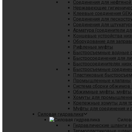
Соединения для нефтяной
Нержавеющие гигиеничес
Клеевые соединения GEK
Соединения для пескостр
Cоединения для штукатур
Арматура (соединители дл
Концевые устройства низ
Оборудование для заправ
Рифленые муфты
Быстросъемные водные 
Быстросоединения для л
Быстросоединителях низк
Быстросъемные соединени
Пластиковые быстросъе
Промышленные клапаны
Система сборки обжимов 
Обжимные муфты, муфты 
Хомуты для промышленн
Крепежные хомуты для тр
Муфты для соединения и 
Силовая гидравлика
Силов
Гидравлические шланги в
Термопластиковые шланг