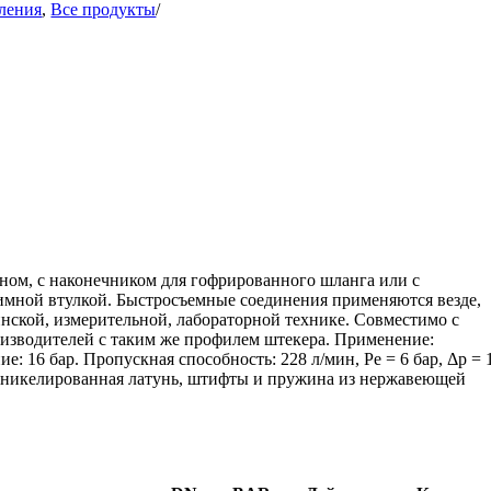
вления
,
Все продукты
/
ном, с наконечником для гофрированного шланга или с
имной втулкой. Быстросъемные соединения применяются везде,
инской, измерительной, лабораторной технике. Совместимо с
зводителей с таким же профилем штекера. Применение:
ие: 16 бар. Пропускная способность: 228 л/мин, Pe = 6 бар, Δp = 
ал: никелированная латунь, штифты и пружина из нержавеющей