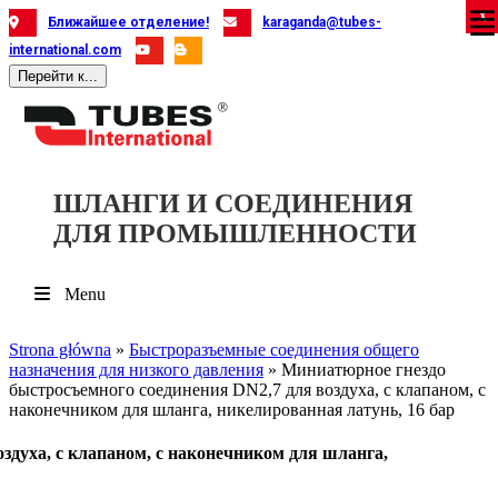
Skip
X
X
X
X
X
X
X
X
X
X
X
X
X
X
X
X
X
X
X
Ближайшее отделение!
karaganda@tubes-
to
international.com
content
Перейти к...
ШЛАНГИ И СОЕДИНЕНИЯ
ДЛЯ ПРОМЫШЛЕННОСТИ
Menu
Strona główna
»
Быстроразъемные соединения общего
назначения для низкого давления
»
Миниатюрное гнездо
быстросъемного соединения DN2,7 для воздуха, с клапаном, с
наконечником для шланга, никелированная латунь, 16 бар
здуха, с клапаном, с наконечником для шланга,