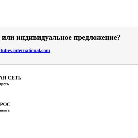
и или индивидуальное предложение?
ubes-international.com
АЯ СЕТЬ
треть
ПРОС
авить