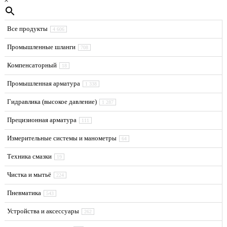
×
Все продукты
4 606
Промышленные шланги
708
Компенсаторный
18
Промышленная арматура
1 338
Гидравлика (высокое давление)
1 287
Прецизионная арматура
111
Измерительные системы и манометры
64
Техника смазки
19
Чистка и мытьё
224
Пневматика
543
Устройства и аксессуары
262