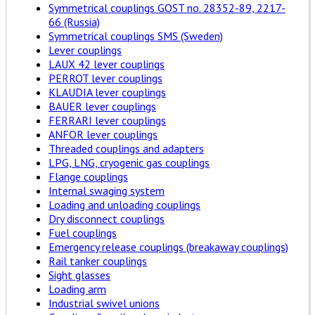
Symmetrical couplings GOST no. 28352-89, 2217-
66 (Russia)
Symmetrical couplings SMS (Sweden)
Lever couplings
LAUX 42 lever couplings
PERROT lever couplings
KLAUDIA lever couplings
BAUER lever couplings
FERRARI lever couplings
ANFOR lever couplings
Threaded couplings and adapters
LPG, LNG, cryogenic gas couplings
Flange couplings
Internal swaging system
Loading and unloading couplings
Dry disconnect couplings
Fuel couplings
Emergency release couplings (breakaway couplings)
Rail tanker couplings
Sight glasses
Loading arm
Industrial swivel unions