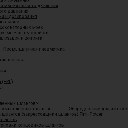
ка и смывания
 и мытья низкого давления
ого давления
ки и дозирования
ных моек
ысоконапорных моек
для моечных устройств
ализации и фитинги
Промышленная пневматика
кие шланги
T
ния
 (FRL)
ры
шленных шлангов
Оборудование для изгото
шлангов (запрессовщики шлангов) Finn-Power
шлангов
тановки концевиков шлангов