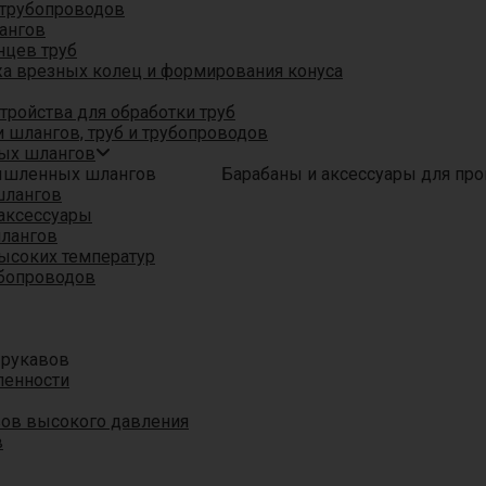
трубопроводов
ангов
нцев труб
а врезных колец и формирования конуса
ройства для обработки труб
 шлангов, труб и трубопроводов
ых шлангов
Барабаны и аксессуары для п
шлангов
аксессуары
шлангов
ысоких температур
убопроводов
 рукавов
ленности
вов высокого давления
в