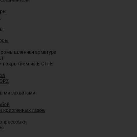
оры
ы
ры
торы
ромышленная арматура
W)
м покрытием из E-CTFE
ов
TORZ
ными захватами
ьбой
и криогенных газов
 опрессовки
ия