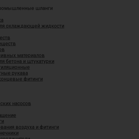
ромышленные шланги
ха
для охлаждающей жидкости
еств
еществ
ов
азивных материалов
я бетона и штукатурки
тиляционные
ные рукава
концевые фитинги
ских насосов
ащение
ги
вания воздуха и фитинги
нечники
 соединители