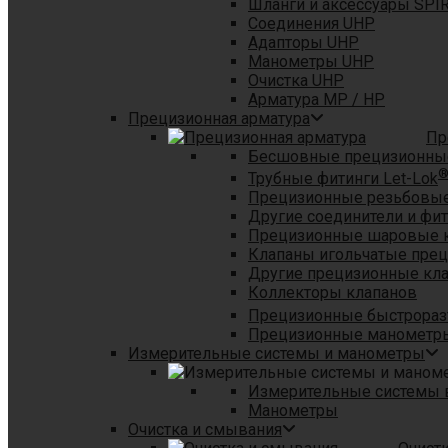
Шланги и аксессуары SPI
Соединения UHP
Адапторы UHP
Манометры UHP
Очистка UHP
Арматура MP / HP
Прецизионная арматура
Пр
Бесшовные прецизионны
Трубные фитинги Let-Lok
Прецизионные резьбовые
Другие соединители и фи
Прецизионные шаровые 
Клапаны игольчатые пре
Другие прецизионные кл
Коллекторы клапанов
Прецизионные быстрораз
Прецизионные манометры
Измерительные системы и манометры
Измерительные системы в
Манометры
Очистка и смывания