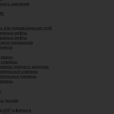
окого давления
AE
 для гидравлических труб
ъемные муфты
ъемные муфты
иеся соединения
лители
 краны
 клапаны
литель плитного монтажа
анительные клапаны
нительные клапаны
лапаны
ы
ры прочие
и UHP и фитинги