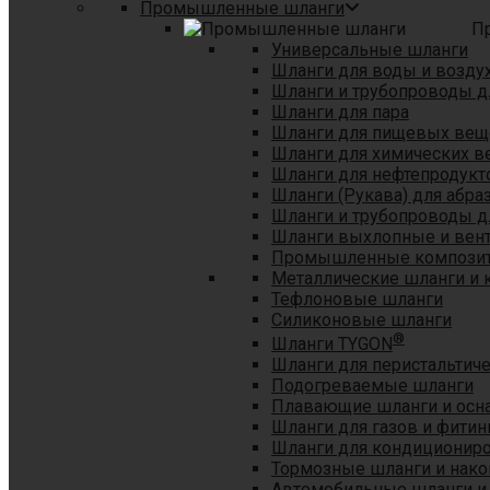
Промышленные шланги
П
Универсальные шланги
Шланги для воды и возду
Шланги и трубопроводы 
Шланги для пара
Шланги для пищевых вещ
Шланги для химических в
Шланги для нефтепродукт
Шланги (Рукава) для абр
Шланги и трубопроводы дл
Шланги выхлопные и вен
Промышленные композит
Металлические шланги и 
Тефлоновые шланги
Силиконовые шланги
®
Шланги TYGON
Шланги для перистальтиче
Подогреваемые шланги
Плавающие шланги и осн
Шланги для газов и фитин
Шланги для кондициониро
Тормозные шланги и нако
Автомобильные шланги и