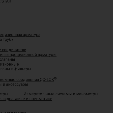
R STAR
ецизионная арматура
е трубы
®
 соединители
тинги прецизионной арматуры
клапаны
цизионные
апаны и фильтры
®
ъемные соединения QC-LOK
 и аксессуары
Измерительные системы и манометры
 гидравлике и пневматике