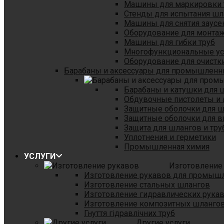
Машины для маркировки 
Стенды для испытания шл
Машины для снятия заусе
Оборудование для монтаж
Машины для гибки труб
Многофункциональные уст
Оборудование для очистки
Барабаны и аксессуары для промышленн
Барабаны и катушки для 
Обдувочные пистолеты и 
Защитные оболочки для 
Защитные оболочки для в
Защита для шлангов и тр
Уплотнения и герметики
Промышленная химия
УСЛУГИ
Изготовление
Изготовление рукавов для промыш
Изготовление стальных шлангов
Изготовление гидравлических рука
Изготовление композитных шланго
Гнуття гідравлічних труб
Другие услуги