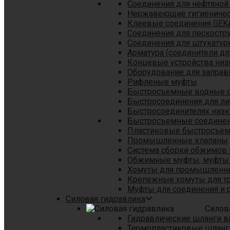
Соединения для нефтяной
Нержавеющие гигиеничес
Клеевые соединения GEK
Соединения для пескостр
Cоединения для штукатур
Арматура (соединители дл
Концевые устройства низ
Оборудование для заправ
Рифленые муфты
Быстросъемные водные 
Быстросоединения для л
Быстросоединителях низк
Быстросъемные соединени
Пластиковые быстросъе
Промышленные клапаны
Система сборки обжимов 
Обжимные муфты, муфты 
Хомуты для промышленн
Крепежные хомуты для тр
Муфты для соединения и 
Силовая гидравлика
Силов
Гидравлические шланги в
Термопластиковые шланг