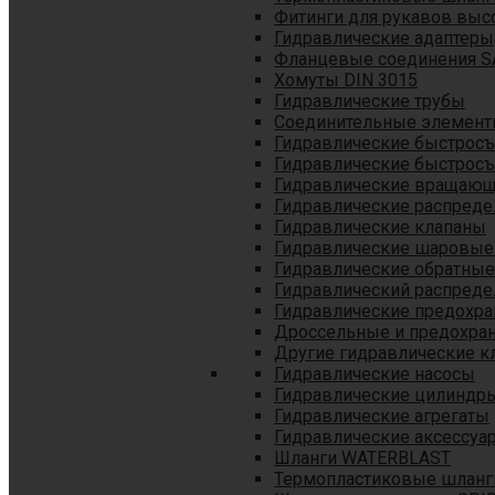
Фитинги для рукавов выс
Гидравлические адаптеры
Фланцевые соединения S
Хомуты DIN 3015
Гидравлические трубы
Соединительные элементы
Гидравлические быстрос
Гидравлические быстрос
Гидравлические вращающ
Гидравлические распреде
Гидравлические клапаны
Гидравлические шаровые
Гидравлические обратные
Гидравлический распреде
Гидравлические предохр
Дроссельные и предохра
Другие гидравлические к
Гидравлические насосы
Гидравлические цилиндр
Гидравлические агрегаты
Гидравлические аксессуа
Шланги WATERBLAST
Термопластиковые шланг