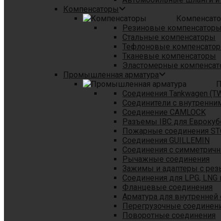
Компенсаторы
Компенсат
Резиновые компенсатор
Стальные компенсаторы
Тефлоновые компенсато
Тканевые компенсаторы
Эластомерные компенса
Промышленная арматура
П
Соединения Tankwagen (T
Соединители с внутренни
Соединение CAMLOCK
Разъемы IBC для Еврокуб
Пожарные соединения S
Соединения GUILLEMIN
Соединения с симметрич
Рычажные соединения
Зажимы и адаптеры с рез
Соединения для LPG, LNG 
Фланцевые соединения
Арматура для внутренней
Перегрузочные соединен
Поворотные соединения