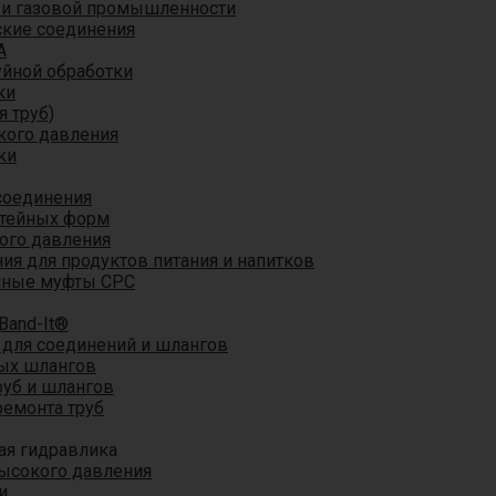
 и газовой промышленности
кие соединения
A
уйной обработки
ки
я труб)
кого давления
ки
соединения
итейных форм
ого давления
я для продуктов питания и напитков
мные муфты CPC
Band-It®
для соединений и шлангов
ых шлангов
уб и шлангов
ремонта труб
ая гидравлика
ысокого давления
и