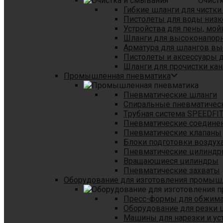
Очист
Гибкие шланги для чистки
Пистолеты для воды низк
Устройства для пены, мой
Шланги для высоконапор
Арматура для шлангов в
Пистолеты и аксессуары 
Шланги для прочистки кан
Промышленная пневматика
Пневматические шланги
Спиральные пневматичес
Tрубная система SPEEDFI
Пневматические соедине
Пневматические клапаны
Блоки подготовки воздуха
Пневматические цилинд
Вращающиеся цилиндры
Пневматические захваты
Оборудование для изготовления промы
Пресс-формы для обжима 
Оборудование для резки 
Машины для нарезки и ус